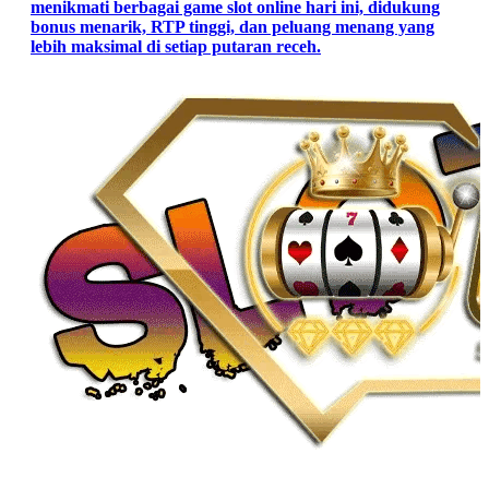
menikmati berbagai game slot online hari ini, didukung
bonus menarik, RTP tinggi, dan peluang menang yang
lebih maksimal di setiap putaran receh.