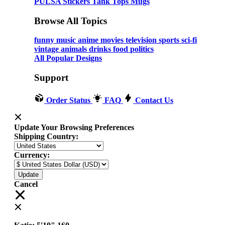
PULSA
Stickers
Tank Tops
Mugs
Browse All Topics
funny
music
anime
movies
television
sports
sci-fi
vintage
animals
drinks
food
politics
All Popular Designs
Support
Order Status
FAQ
Contact Us
Update Your Browsing Preferences
Shipping Country:
Currency:
Cancel