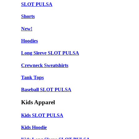
SLOT PULSA
Shorts
New!
Hoodies
Long Sleeve SLOT PULSA
Crewneck Sweatshirts
Tank Tops
Baseball SLOT PULSA
Kids Apparel
Kids SLOT PULSA
Kids Hoodie