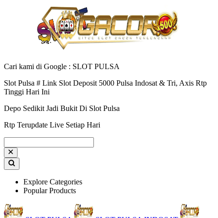
Cari kami di Google : SLOT PULSA
Slot Pulsa # Link Slot Deposit 5000 Pulsa Indosat & Tri, Axis Rtp
Tinggi Hari Ini
Depo Sedikit Jadi Bukit Di Slot Pulsa
Rtp Terupdate Live Setiap Hari
Explore Categories
Popular Products