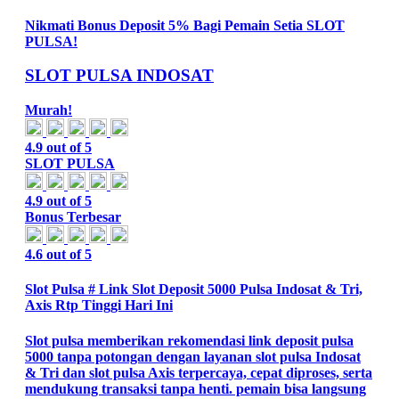
Nikmati
Bonus Deposit 5%
Bagi Pemain Setia
SLOT
PULSA!
SLOT PULSA INDOSAT
Murah!
4.9 out of 5
SLOT PULSA
4.9 out of 5
Bonus Terbesar
4.6 out of 5
Slot Pulsa # Link Slot Deposit 5000 Pulsa Indosat & Tri,
Axis Rtp Tinggi Hari Ini
Slot pulsa memberikan rekomendasi link deposit pulsa
5000 tanpa potongan dengan layanan slot pulsa Indosat
& Tri dan slot pulsa Axis terpercaya, cepat diproses, serta
mendukung transaksi tanpa henti. pemain bisa langsung