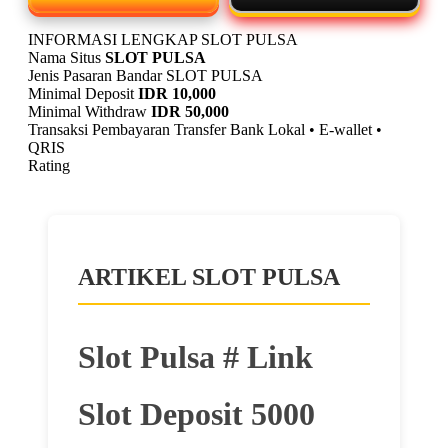
INFORMASI LENGKAP SLOT PULSA
Nama Situs
SLOT PULSA
Jenis Pasaran
Bandar SLOT PULSA
Minimal Deposit
IDR 10,000
Minimal Withdraw
IDR 50,000
Transaksi Pembayaran
Transfer Bank Lokal • E-wallet •
QRIS
Rating
ARTIKEL SLOT PULSA
Slot Pulsa # Link
Slot Deposit 5000