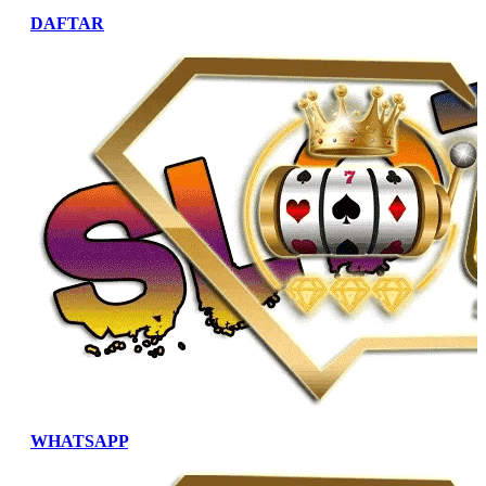
DAFTAR
WHATSAPP