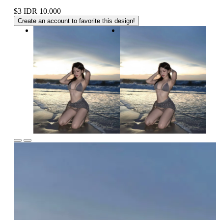
$3
IDR 10.000
Create an account to favorite this design!