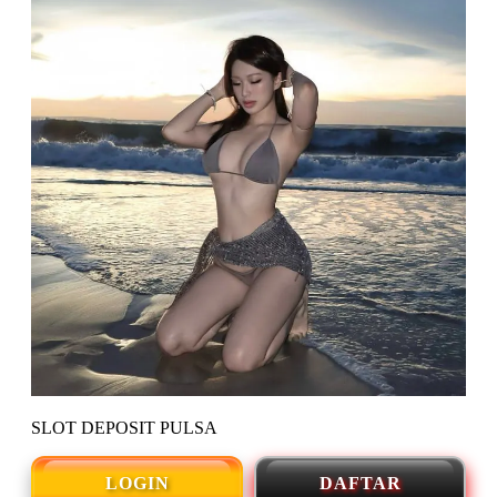
SLOT DEPOSIT PULSA
LOGIN
DAFTAR