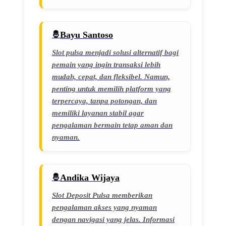
Bayu Santoso
Slot pulsa menjadi solusi alternatif bagi
pemain yang ingin transaksi lebih
mudah, cepat, dan fleksibel. Namun,
penting untuk memilih platform yang
terpercaya, tanpa potongan, dan
memiliki layanan stabil agar
pengalaman bermain tetap aman dan
nyaman.
Andika Wijaya
Slot Deposit Pulsa memberikan
pengalaman akses yang nyaman
dengan navigasi yang jelas. Informasi