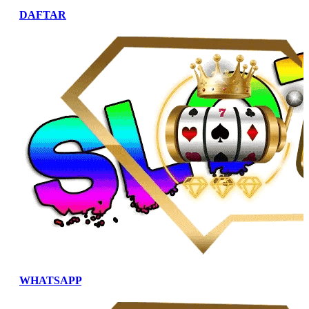
DAFTAR
WHATSAPP