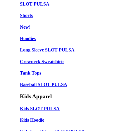
SLOT PULSA
Shorts
New!
Hoodies
Long Sleeve SLOT PULSA
Crewneck Sweatshirts
Tank Tops
Baseball SLOT PULSA
Kids Apparel
Kids SLOT PULSA
Kids Hoodie