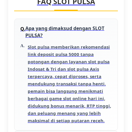
FAQ SLOT PULSA
Apa yang dimaksud dengan SLOT
PULSA?
Slot pulsa memberikan rekomendasi
link deposit pulsa 5000 tanpa
potongan dengan layanan slot pulsa
Indosat & Tri dan slot pulsa Axis
terpercaya, cepat diproses, serta
mendukung transaksi tanpa henti.
pemain bisa langsung menikmati
berbagai game slot online hari ini,
didukung bonus menarik, RTP tinggi,
dan peluang menang yang lebih
maksimal di setiap putaran receh.