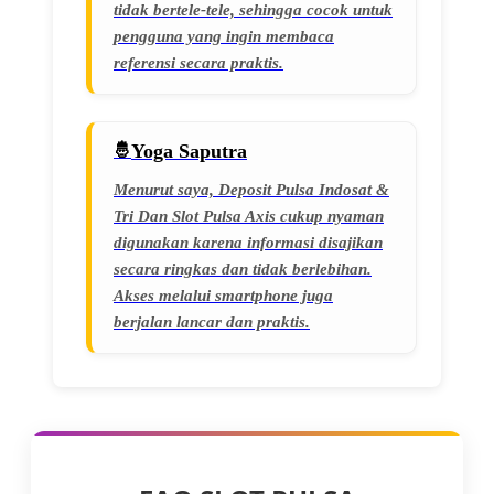
tidak bertele-tele, sehingga cocok untuk
pengguna yang ingin membaca
referensi secara praktis.
Yoga Saputra
Menurut saya, Deposit Pulsa Indosat &
Tri Dan Slot Pulsa Axis cukup nyaman
digunakan karena informasi disajikan
secara ringkas dan tidak berlebihan.
Akses melalui smartphone juga
berjalan lancar dan praktis.