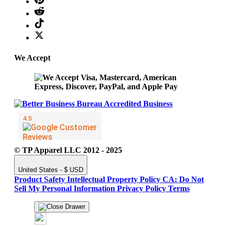
We Accept
© TP Apparel LLC 2012 - 2025
United States - $ USD
Product Safety
Intellectual Property Policy
CA: Do Not
Sell My Personal Information
Privacy Policy
Terms