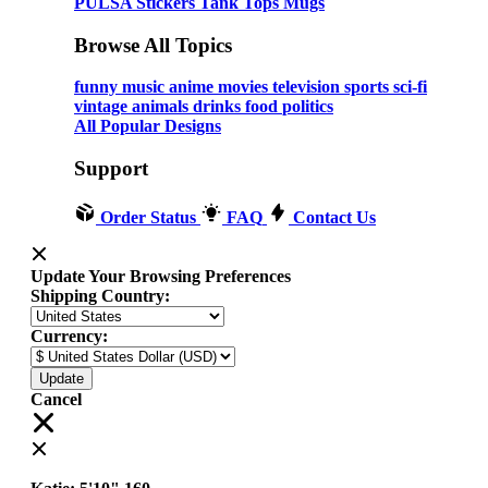
PULSA
Stickers
Tank Tops
Mugs
Browse All Topics
funny
music
anime
movies
television
sports
sci-fi
vintage
animals
drinks
food
politics
All Popular Designs
Support
Order Status
FAQ
Contact Us
Update Your Browsing Preferences
Shipping Country:
Currency:
Cancel