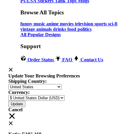
PULSA
Stickers
Tank Tops
Mugs
Browse All Topics
funny
music
anime
movies
television
sports
sci-fi
vintage
animals
drinks
food
politics
All Popular Designs
Support
Order Status
FAQ
Contact Us
Update Your Browsing Preferences
Shipping Country:
Currency:
Cancel