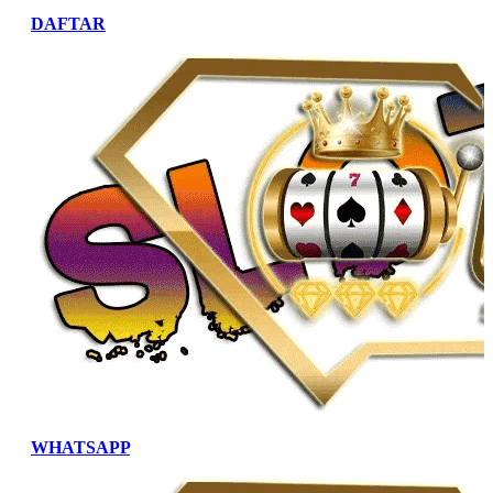
DAFTAR
WHATSAPP