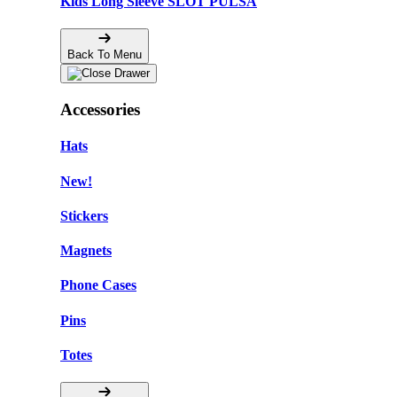
Kids Long Sleeve SLOT PULSA
Back To Menu
Accessories
Hats
New!
Stickers
Magnets
Phone Cases
Pins
Totes