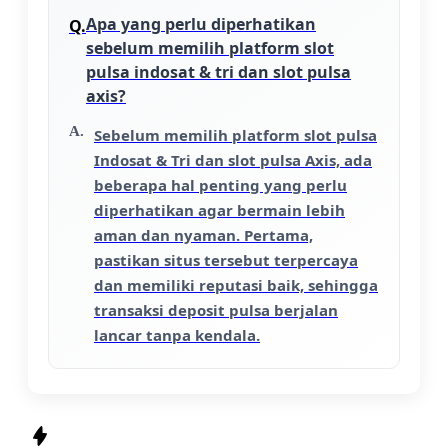
Apa yang perlu diperhatikan
sebelum memilih platform slot
pulsa indosat & tri dan slot pulsa
axis?
Sebelum memilih platform slot pulsa
Indosat & Tri dan slot pulsa Axis, ada
beberapa hal penting yang perlu
diperhatikan agar bermain lebih
aman dan nyaman. Pertama,
pastikan situs tersebut terpercaya
dan memiliki reputasi baik, sehingga
transaksi deposit pulsa berjalan
lancar tanpa kendala.