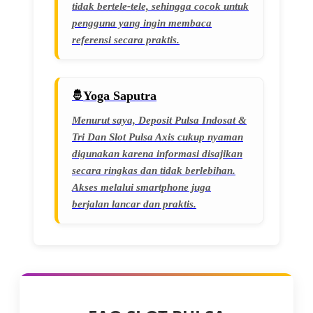
tidak bertele-tele, sehingga cocok untuk
pengguna yang ingin membaca
referensi secara praktis.
Yoga Saputra
Menurut saya, Deposit Pulsa Indosat &
Tri Dan Slot Pulsa Axis cukup nyaman
digunakan karena informasi disajikan
secara ringkas dan tidak berlebihan.
Akses melalui smartphone juga
berjalan lancar dan praktis.