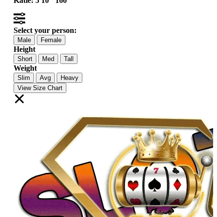
Katie:
5'10"
160
Select your person:
Male
Female
Height
Short
Med
Tall
Weight
Slim
Avg
Heavy
View Size Chart