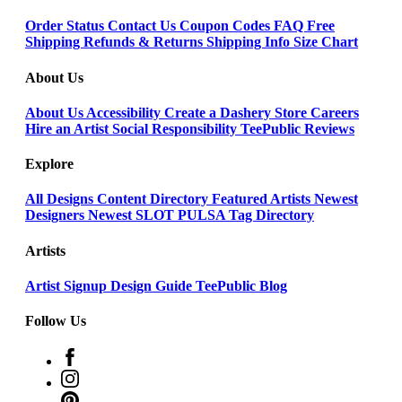
Order Status
Contact Us
Coupon Codes
FAQ
Free
Shipping
Refunds & Returns
Shipping Info
Size Chart
About Us
About Us
Accessibility
Create a Dashery Store
Careers
Hire an Artist
Social Responsibility
TeePublic Reviews
Explore
All Designs
Content Directory
Featured Artists
Newest
Designers
Newest SLOT PULSA
Tag Directory
Artists
Artist Signup
Design Guide
TeePublic Blog
Follow Us