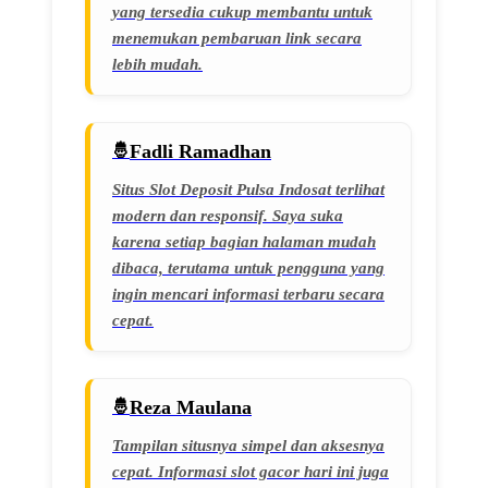
yang tersedia cukup membantu untuk
menemukan pembaruan link secara
lebih mudah.
Fadli Ramadhan
Situs Slot Deposit Pulsa Indosat terlihat
modern dan responsif. Saya suka
karena setiap bagian halaman mudah
dibaca, terutama untuk pengguna yang
ingin mencari informasi terbaru secara
cepat.
Reza Maulana
Tampilan situsnya simpel dan aksesnya
cepat. Informasi slot gacor hari ini juga