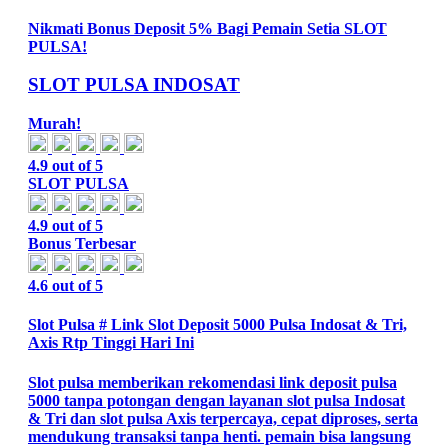
Nikmati
Bonus Deposit 5%
Bagi Pemain Setia
SLOT
PULSA!
SLOT PULSA INDOSAT
Murah!
4.9 out of 5
SLOT PULSA
4.9 out of 5
Bonus Terbesar
4.6 out of 5
Slot Pulsa # Link Slot Deposit 5000 Pulsa Indosat & Tri,
Axis Rtp Tinggi Hari Ini
Slot pulsa memberikan rekomendasi link deposit pulsa
5000 tanpa potongan dengan layanan slot pulsa Indosat
& Tri dan slot pulsa Axis terpercaya, cepat diproses, serta
mendukung transaksi tanpa henti. pemain bisa langsung