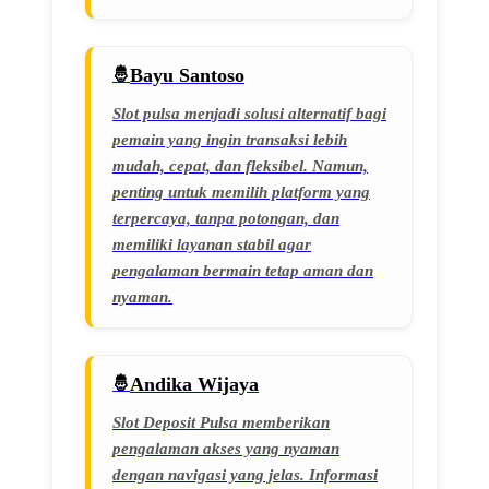
Bayu Santoso
Slot pulsa menjadi solusi alternatif bagi
pemain yang ingin transaksi lebih
mudah, cepat, dan fleksibel. Namun,
penting untuk memilih platform yang
terpercaya, tanpa potongan, dan
memiliki layanan stabil agar
pengalaman bermain tetap aman dan
nyaman.
Andika Wijaya
Slot Deposit Pulsa memberikan
pengalaman akses yang nyaman
dengan navigasi yang jelas. Informasi