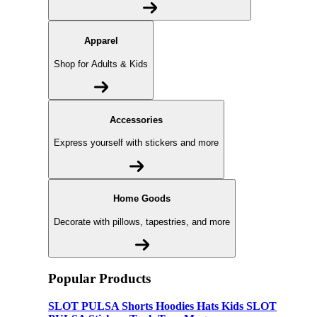
Apparel
Shop for Adults & Kids
Accessories
Express yourself with stickers and more
Home Goods
Decorate with pillows, tapestries, and more
Popular Products
SLOT PULSA
Shorts
Hoodies
Hats
Kids SLOT