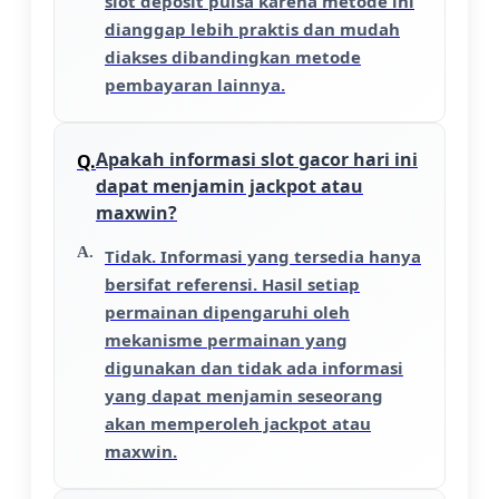
slot deposit pulsa karena metode ini
dianggap lebih praktis dan mudah
diakses dibandingkan metode
pembayaran lainnya.
Apakah informasi slot gacor hari ini
dapat menjamin jackpot atau
maxwin?
Tidak. Informasi yang tersedia hanya
bersifat referensi. Hasil setiap
permainan dipengaruhi oleh
mekanisme permainan yang
digunakan dan tidak ada informasi
yang dapat menjamin seseorang
akan memperoleh jackpot atau
maxwin.