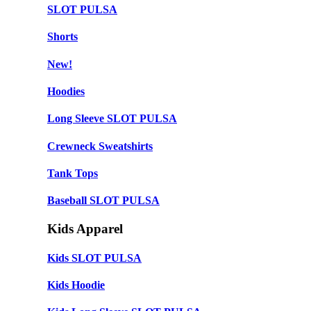
SLOT PULSA
Shorts
New!
Hoodies
Long Sleeve SLOT PULSA
Crewneck Sweatshirts
Tank Tops
Baseball SLOT PULSA
Kids Apparel
Kids SLOT PULSA
Kids Hoodie