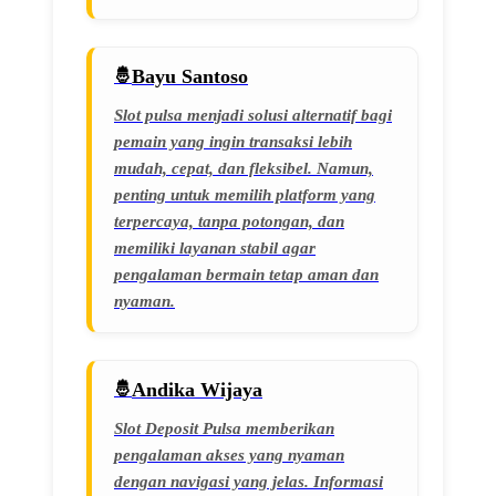
Bayu Santoso
Slot pulsa menjadi solusi alternatif bagi
pemain yang ingin transaksi lebih
mudah, cepat, dan fleksibel. Namun,
penting untuk memilih platform yang
terpercaya, tanpa potongan, dan
memiliki layanan stabil agar
pengalaman bermain tetap aman dan
nyaman.
Andika Wijaya
Slot Deposit Pulsa memberikan
pengalaman akses yang nyaman
dengan navigasi yang jelas. Informasi