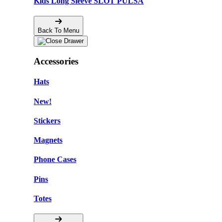
Kids Long Sleeve SLOT PULSA
Back To Menu
Accessories
Hats
New!
Stickers
Magnets
Phone Cases
Pins
Totes