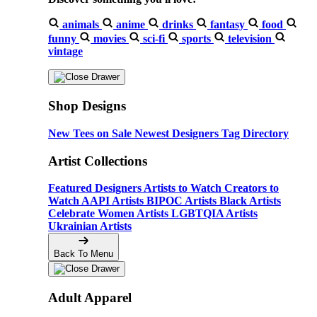
animals
anime
drinks
fantasy
food
funny
movies
sci-fi
sports
television
vintage
Shop Designs
New Tees on Sale
Newest Designers
Tag Directory
Artist Collections
Featured Designers
Artists to Watch
Creators to
Watch
AAPI Artists
BIPOC Artists
Black Artists
Celebrate Women Artists
LGBTQIA Artists
Ukrainian Artists
Back To Menu
Adult Apparel