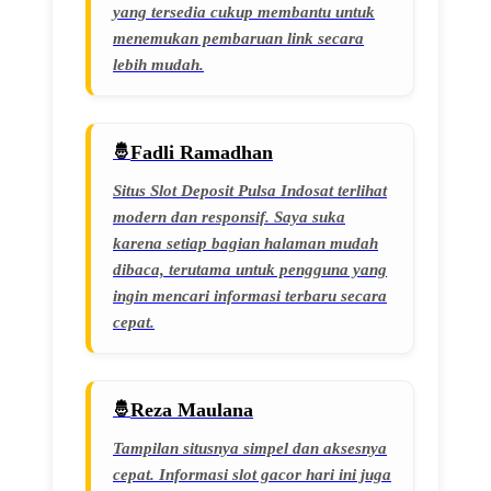
yang tersedia cukup membantu untuk
menemukan pembaruan link secara
lebih mudah.
Fadli Ramadhan
Situs Slot Deposit Pulsa Indosat terlihat
modern dan responsif. Saya suka
karena setiap bagian halaman mudah
dibaca, terutama untuk pengguna yang
ingin mencari informasi terbaru secara
cepat.
Reza Maulana
Tampilan situsnya simpel dan aksesnya
cepat. Informasi slot gacor hari ini juga