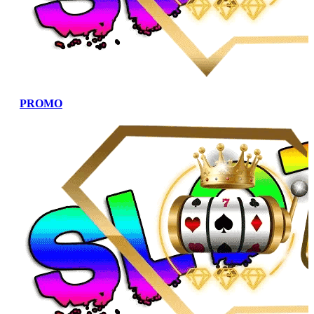
PROMO