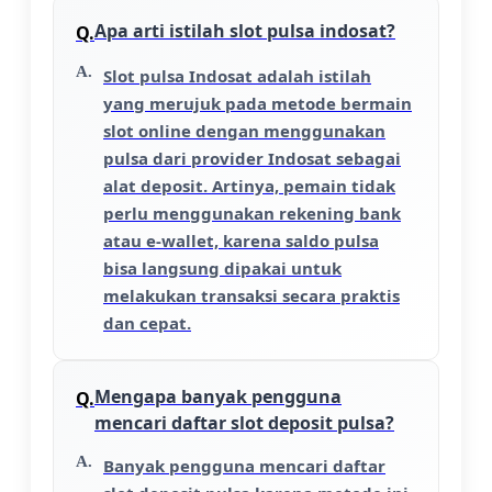
Apa arti istilah slot pulsa indosat?
Slot pulsa Indosat adalah istilah
yang merujuk pada metode bermain
slot online dengan menggunakan
pulsa dari provider Indosat sebagai
alat deposit. Artinya, pemain tidak
perlu menggunakan rekening bank
atau e-wallet, karena saldo pulsa
bisa langsung dipakai untuk
melakukan transaksi secara praktis
dan cepat.
Mengapa banyak pengguna
mencari daftar slot deposit pulsa?
Banyak pengguna mencari daftar