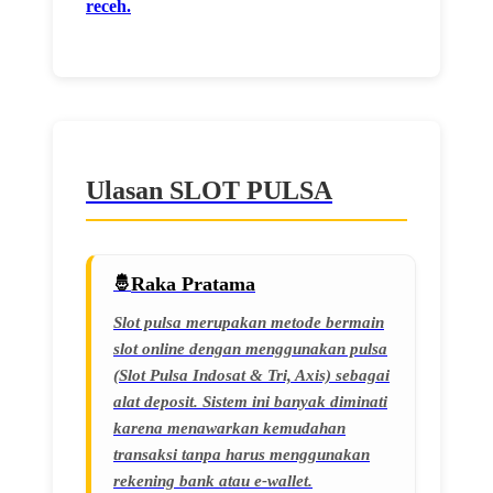
receh.
Ulasan SLOT PULSA
Raka Pratama
Slot pulsa merupakan metode bermain
slot online dengan menggunakan pulsa
(Slot Pulsa Indosat & Tri, Axis) sebagai
alat deposit. Sistem ini banyak diminati
karena menawarkan kemudahan
transaksi tanpa harus menggunakan
rekening bank atau e-wallet.