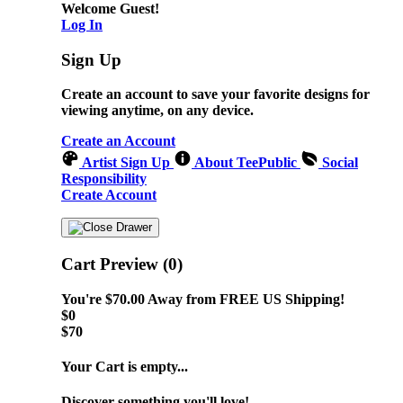
Welcome Guest!
Log In
Sign Up
Create an account to save your favorite designs for
viewing anytime, on any device.
Create an Account
Artist Sign Up
About TeePublic
Social
Responsibility
Create Account
Cart Preview (0)
You're
$70.00
Away from
FREE US Shipping!
$0
$70
Your Cart is empty...
Discover something you'll love!