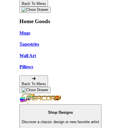
Back To Menu
Home Goods
Mugs
Tapestries
Wall Art
Pillows
Back To Menu
Shop Designs
Discover a classic design or new favorite artist