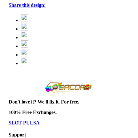
Share this design:
Don't love it? We'll fix it. For free.
100% Free Exchanges.
SLOT PULSA
Support