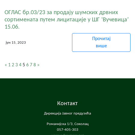
ОГЛАС бр.03/23 за продају шумских дрвних
сортимената путем лицитације у ШГ ‘Вучевица’
15.06.
Прочитај
јун 15, 2023
више
«
1
2
3
4
5
6
7
8
»
Контакт
Дирекција Јавног предузећа
Романијска 1/3, Соколац
057-405-303