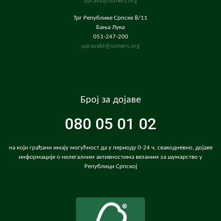
uprava@sumers.org
Трг Републике Српске 8/11
Бања Лука
051-247-200
upravabl@sumers.org
Број за дојаве
080 05 01 02
на који грађани имају могућност да у периоду 0-24 ч, свакодневно, дојаве
информације о нелегалним активностима везаним за шумарство у
Републици Српској