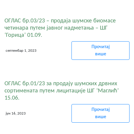
ОГЛАС бр.03/23 – продаја шумске биомасе
четинара путем јавног надметања – ШГ
‘Горица’ 01.09.
Прочитај
септембар 1, 2023
више
ОГЛАС бр.01/23 за продају шумских дрвних
сортимената путем лицитације ШГ ‘Маглић’
15.06.
Прочитај
јун 16, 2023
више