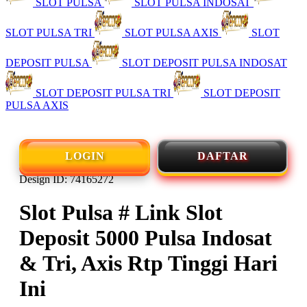
SLOT PULSA
SLOT PULSA INDOSAT
SLOT PULSA TRI
SLOT PULSA AXIS
SLOT
DEPOSIT PULSA
SLOT DEPOSIT PULSA INDOSAT
SLOT DEPOSIT PULSA TRI
SLOT DEPOSIT
PULSA AXIS
LOGIN
DAFTAR
Design ID: 74165272
Slot Pulsa # Link Slot
Deposit 5000 Pulsa Indosat
& Tri, Axis Rtp Tinggi Hari
Ini