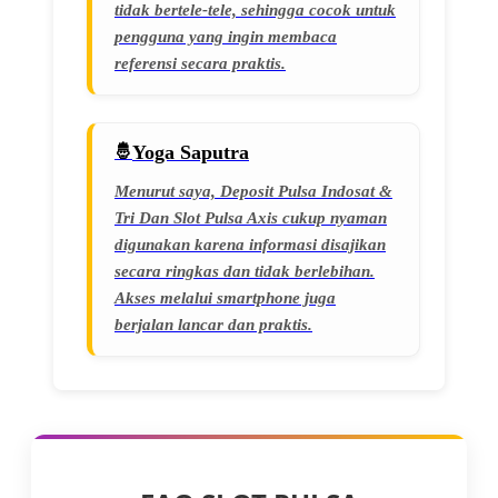
tidak bertele-tele, sehingga cocok untuk
pengguna yang ingin membaca
referensi secara praktis.
Yoga Saputra
Menurut saya, Deposit Pulsa Indosat &
Tri Dan Slot Pulsa Axis cukup nyaman
digunakan karena informasi disajikan
secara ringkas dan tidak berlebihan.
Akses melalui smartphone juga
berjalan lancar dan praktis.