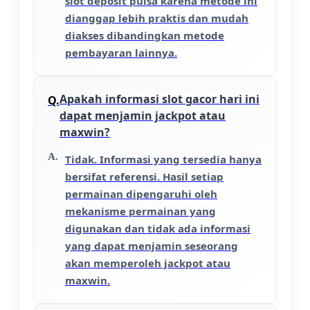
slot deposit pulsa karena metode ini
dianggap lebih praktis dan mudah
diakses dibandingkan metode
pembayaran lainnya.
Apakah informasi slot gacor hari ini
dapat menjamin jackpot atau
maxwin?
Tidak. Informasi yang tersedia hanya
bersifat referensi. Hasil setiap
permainan dipengaruhi oleh
mekanisme permainan yang
digunakan dan tidak ada informasi
yang dapat menjamin seseorang
akan memperoleh jackpot atau
maxwin.