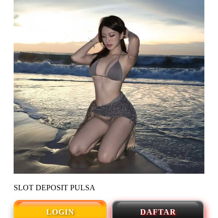
SLOT DEPOSIT PULSA
LOGIN
DAFTAR