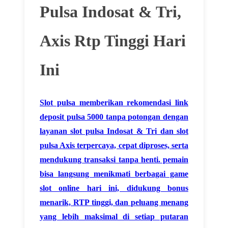
Pulsa Indosat & Tri,
Axis Rtp Tinggi Hari
Ini
Slot pulsa memberikan rekomendasi link
deposit pulsa 5000 tanpa potongan dengan
layanan slot pulsa Indosat & Tri dan slot
pulsa Axis terpercaya, cepat diproses, serta
mendukung transaksi tanpa henti. pemain
bisa langsung menikmati berbagai game
slot online hari ini, didukung bonus
menarik, RTP tinggi, dan peluang menang
yang lebih maksimal di setiap putaran