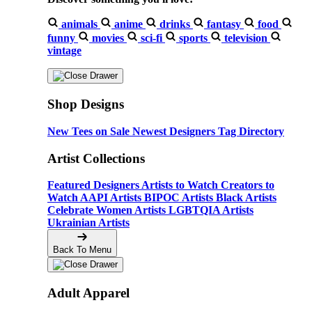
animals
anime
drinks
fantasy
food
funny
movies
sci-fi
sports
television
vintage
Shop Designs
New Tees on Sale
Newest Designers
Tag Directory
Artist Collections
Featured Designers
Artists to Watch
Creators to
Watch
AAPI Artists
BIPOC Artists
Black Artists
Celebrate Women Artists
LGBTQIA Artists
Ukrainian Artists
Back To Menu
Adult Apparel