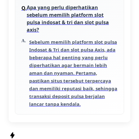
Apa yang perlu diperhatikan
sebelum memilih platform slot
pulsa indosat & tri dan slot pulsa
axis?
Sebelum memilih platform slot pulsa
Indosat & Tri dan slot pulsa Axis, ada
beberapa hal penting yang perlu
diperhatikan agar bermain lebih
aman dan nyaman. Pertama,
pastikan situs tersebut terpercaya
dan memiliki reputasi baik, sehingga
transaksi deposit pulsa berjalan
lancar tanpa kendala.