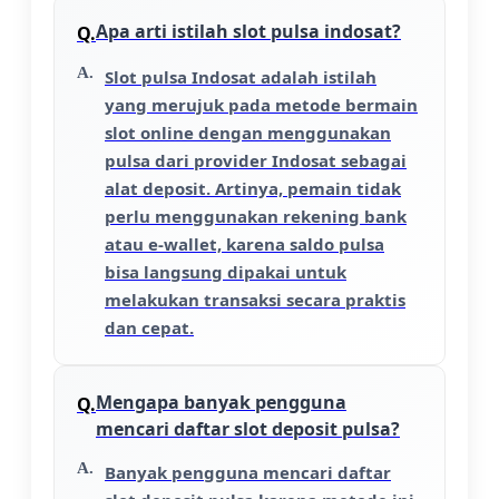
Apa arti istilah slot pulsa indosat?
Slot pulsa Indosat adalah istilah
yang merujuk pada metode bermain
slot online dengan menggunakan
pulsa dari provider Indosat sebagai
alat deposit. Artinya, pemain tidak
perlu menggunakan rekening bank
atau e-wallet, karena saldo pulsa
bisa langsung dipakai untuk
melakukan transaksi secara praktis
dan cepat.
Mengapa banyak pengguna
mencari daftar slot deposit pulsa?
Banyak pengguna mencari daftar