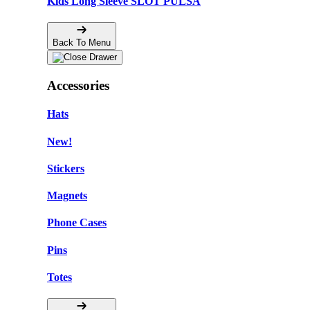
Kids Long Sleeve SLOT PULSA
Back To Menu
Accessories
Hats
New!
Stickers
Magnets
Phone Cases
Pins
Totes