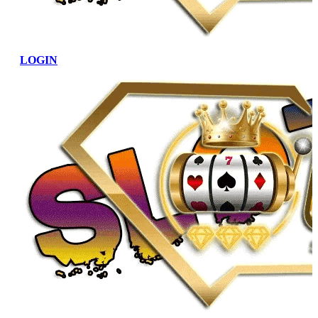
LOGIN