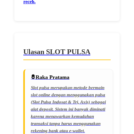
receh.
Ulasan SLOT PULSA
Raka Pratama
Slot pulsa merupakan metode bermain
slot online dengan menggunakan pulsa
(Slot Pulsa Indosat & Tri, Axis) sebagai
alat deposit. Sistem ini banyak diminati
karena menawarkan kemudahan
transaksi tanpa harus menggunakan
rekening bank atau e-wallet.