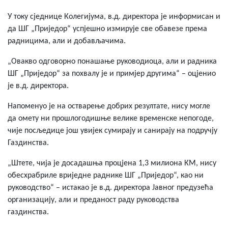
У току сједнице Колегијума, в.д. директора је информисан и
да ШГ „Приједор“ успјешно измирује све обавезе према
радницима, али и добављачима.
„Овакво одговорно понашање руководиоца, али и радника
ШГ „Приједор“ за похвалу је и примјер другима“ – оцјенио
је в.д. директора.
Напоменуо је на остварење добрих резултате, нису могле
да омету ни прошлогодишње велике временске непогоде,
чије посљедице још увијек сумирају и санирају на подручју
Газдинства.
„Штете, чија је досадашња процјена 1,3 милиона КМ, нису
обесхрабриле вриједне раднике ШГ „Приједор“, као ни
руководство“ – истакао је в.д. директора Јавног предузећа
организацију, али и преданост раду руководства
газдинства.