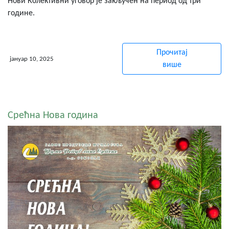
Нови Колективни уговор је закључен на период од три
године.
Прочитај
јануар 10, 2025
више
Срећна Нова година