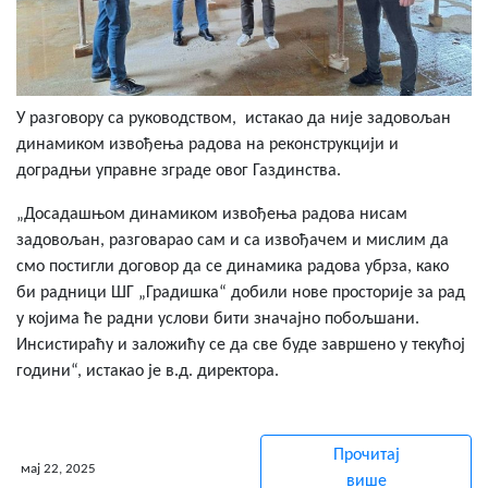
У разговору са руководством, истакао да није задовољан
динамиком извођења радова на реконструкцији и
доградњи управне зграде овог Газдинства.
„Досадашњом динамиком извођења радова нисам
задовољан, разговарао сам и са извођачем и мислим да
смо постигли договор да се динамика радова убрза, како
би радници ШГ „Градишка“ добили нове просторије за рад
у којима ће радни услови бити значајно побољшани.
Инсистираћу и заложићу се да све буде завршено у текућој
години“, истакао је в.д. директора.
Прочитај
мај 22, 2025
више