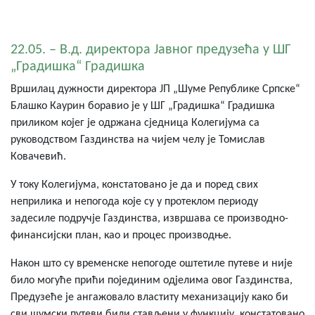
22.05. – В.д. директора Јавног предузећа у ШГ
„Градишка“ Градишка
Вршилац дужности директора ЈП „Шуме Републике Српске“
Блашко Каурин боравио је у ШГ „Градишка“ Градишка
приликом којег је одржана сједница Колегијума са
руководством Газдинства на чијем челу је Томислав
Ковачевић.
У току Колегијума, констатовано је да и поред свих
неприлика и непогода које су у протеклом периоду
задесиле подручје Газдинства, извршава се производно-
финансијски план, као и процес производње.
Након што су временске непогоде оштетиле путеве и није
било могуће прићи појединим одјелима овог Газдинства,
Предузеће је ангажовало властиту механизацију како би
сви шумски путеви били стављени у функцију, констатовано