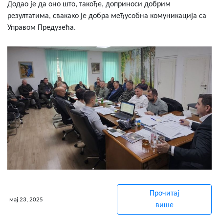
Додао је да оно што, такође, доприноси добрим
резултатима, свакако је добра међусобна комуникација са
Управом Предузећа.
Прочитај
мај 23, 2025
више