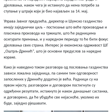
дјеловања, након чега је истакнуто да нема потребе за
ступање у штрајк који је био најављен за 14. мај.
Управа Јавног предузећа, директор и Шумско газдинство
имају заједнички циљ – постизање што веће производње и
пласмана производа на тржиште, што ће радницима
осигурати примања, и у наредном периоду то ће бити фокус
дјеловања свих страна. Интерес је економска одрживост ШГ
„Оштрљ-Дринић“, што је основни предуслов за наредне
кораке.
Како је наведено током разговора од пословања газдинства
зависи локална заједница, па самим тим одговорност
запослених у Дринићу додатно је већа. Радници су на
првом мјесту, разговором и договором постигнути су
одређени резултати, истакнуто је након данашњег састанка,
и договорено, да ће убудуће све нејасноће, уколико их
буде, заједно рјешавати.