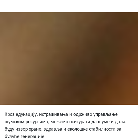
Кроз едукацију, истраживања и одрживо управљање
шумским ресурсима, можемо осигурати да шуме и даље
буду извор хране, здравља и еколошке стабилности за
будуће генерације.