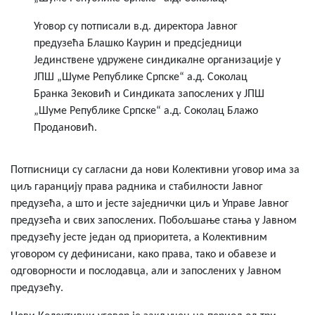
Уговор су потписали в.д. директора Јавног
предузећа Блашко Каурин и предсједници
Јединствене удружене синдикалне организације у
ЈПШ „Шуме Републике Српске“ а.д. Соколац
Бранка Зековић и Синдиката запослених у ЈПШ
„Шуме Републике Српске“ а.д. Соколац Блажо
Продановић.
Потписници су сагласни да нови Колективни уговор има за
циљ гаранцију права радника и стабилности Јавног
предузећа, а што и јесте заједнички циљ и Управе Јавног
предузећа и свих запослених. Побољшање стања у Јавном
предузећу јесте један од приоритета, а Колективним
уговором су дефинисани, како права, тако и обавезе и
одговорности и послодавца, али и запослених у Јавном
предузећу.