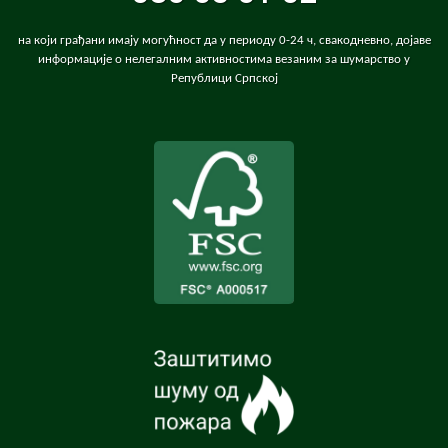
на који грађани имају могућност да у периоду 0-24 ч, свакодневно, дојаве
информације о нелегалним активностима везаним за шумарство у
Републици Српској