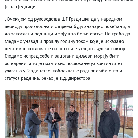
је на сједници.
„Очекујем од руководства ШГ Градишка да у наредном
периоду производња и отпрема буду значајно повећани, а
да запослени радници имају што бољи статус. Не треба да
гледамо уназад и прошлу годину током које је исказано
негативно пословање на што није утицао људски фактор.
Гледамо испред себе и зацртани циљеви морају бити
остварени, а то је позитивно пословање уз континуитет
улагања у Газдинство, побољшање радног амбијента и
статуса радника, рекао је в.д. директора.