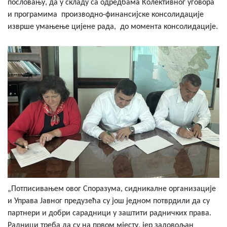
пословању, да у складу са одредбама Колективног уговора
и програмима производно-финансијске консолидације
изврше умањење цијене рада, до момента консолидације.
„Потписивањем овог Споразума, сидникалне организације
и Управа Јавног предузећа су још једном потврдили да су
партнери и добри сарадници у заштити радничких права.
Радници треба да су на првом мјесту, јер задовољан