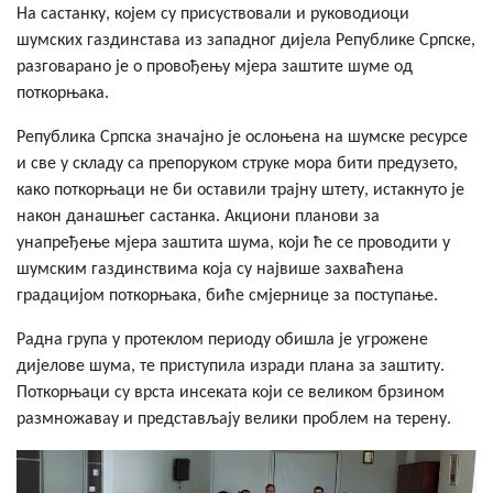
На састанку, којем су присуствовали и руководиоци
шумских газдинстава из западног дијела Републике Српске,
разговарано је о провођењу мјера заштите шуме од
поткорњака.
Република Српска значајно је ослоњена на шумске ресурсе
и све у складу са препоруком струке мора бити предузето,
како поткорњаци не би оставили трајну штету, истакнуто је
након данашњег састанка. Акциони планови за
унапређење мјера заштита шума, који ће се проводити у
шумским газдинствима која су највише захваћена
градацијом поткорњака, биће смјернице за поступање.
Радна група у протеклом периоду обишла је угрожене
дијелове шума, те приступила изради плана за заштиту.
Поткорњаци су врста инсеката који се великом брзином
размножавау и представљају велики проблем на терену.