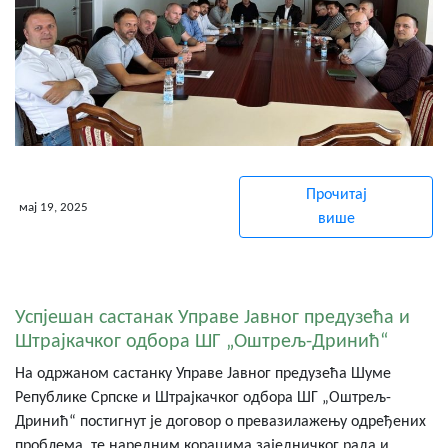
Прочитај
мај 19, 2025
више
Успјешан састанак Управе Јавног предузећа и
Штрајкачког одбора ШГ „Оштрељ-Дринић“
На одржаном састанку Управе Јавног предузећа Шуме
Републике Српске и Штрајкачког одбора ШГ „Оштрељ-
Дринић“ постигнут је договор о превазилажењу одређених
проблема, те наредним корацима заједничког рада и