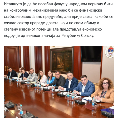
Истакнуто је да ће посебан фокус у наредном периоду бити
на контролним механизмима како би се финансијски
стабилизовало Јавно предузеће, али прије свега, како би се
очувао сектор прераде дрвета, који по свом обиму и
степену извозног потенцијала представља економско
подручје од великог значаја за Републику Српску.