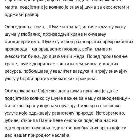
Свjетски дан шума, који се сваке године обележава 21.
марта, подсjетник је колико је значај шума за екосистем и
одрживи развој.
Овогодишња тема, „Шуме и храна”, истиче кључну улогу
шума у глобалној производњи хране и очувању
биодиверзитета. Шуме су извор разноврсних прехрамбених
производа – од орашастих плодова, воћа, гљива и
љековитог биља, до дивљачи и меда. Поред производње
хране, шуме доприносе заштити земљишта и водних
ресурса, побољшавају квалитет ваздуха и играју значајну
улогу у борби против климатских промјена.
Обиљежавање Свјетског дана шума прилика је да се
подсјетимо колико су шуме важне за нашу свакодневицу –
било кроз храну коју нам пружају, било кроз еколошке
услуге које одржавају равнотежу природе. Истовремено,
јубилеј открића Панчићеве оморике подсјећа нас на
одговорност очувања јединствених биљних врста које су
део нашег природног наслеђа.