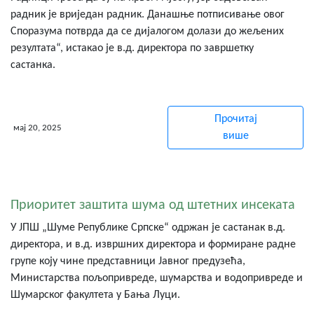
радник је вриједан радник. Данашње потписивање овог
Споразума потврда да се дијалогом долази до жељених
резултата“, истакао је в.д. директора по завршетку
састанка.
Прочитај
мај 20, 2025
више
Приоритет заштита шума од штетних инсеката
У ЈПШ „Шуме Републике Српске“ одржан је састанак в.д.
директора, и в.д. извршних директора и формиране радне
групе коју чине представници Јавног предузећа,
Министарства пољопривреде, шумарства и водопривреде и
Шумарског факултета у Бања Луци.