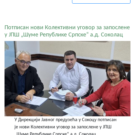
Потписан нови Колективни уговор за запослене
у ЈПШ „Шуме Републике Српске“ а.д. Соколац
У Дирекцији Јавног предузећа у Сокоцу потписан
је нови Колективни уговор за запослене у ЈПШ
„Шуме Републике Српске“ а.д. Соколац.