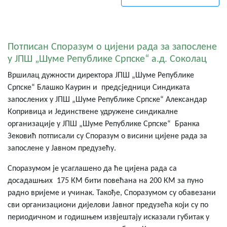
Потписан Споразум о цијени рада за запослене
у ЈПШ „Шуме Републике Српске“ а.д. Соколац
Вршилац дужности директора ЈПШ „Шуме Републике
Српске“ Блашко Каурин и предсједници Синдиката
запослених у ЈПШ „Шуме Републике Српске“ Александар
Копривица и Јединствене удружене синдикалне
организације у ЈПШ „Шуме Републике Српске“ Бранка
Зековић потписали су Споразум о висини цијене рада за
запослене у Јавном предузећу.
Споразумом је усаглашено да ће цијена рада са
досадашњих 175 КМ бити повећана на 200 КМ за пуно
радно вријеме и учинак. Такође, Споразумом су обавезани
сви организациони дијелови Јавног предузећа који су по
периодичном и годишњем извјештају исказали губитак у