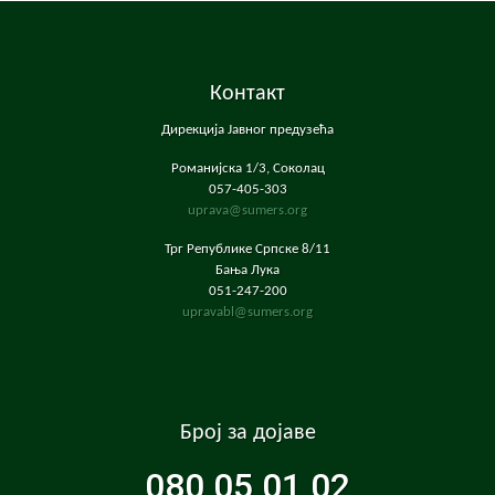
Контакт
Дирекција Јавног предузећа
Романијска 1/3, Соколац
057-405-303
uprava@sumers.org
Трг Републике Српске 8/11
Бања Лука
051-247-200
upravabl@sumers.org
Број за дојаве
080 05 01 02