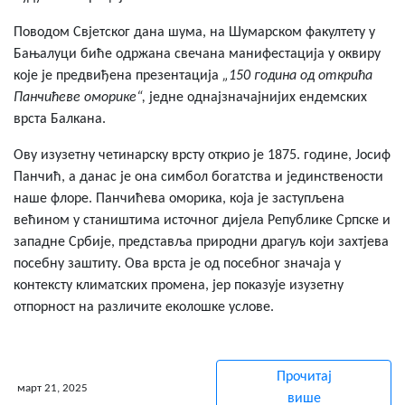
Поводом Свјетског дана шума, на Шумарском факултету у
Бањалуци биће одржана свечана манифестација у оквиру
које је предвиђена презентација
„150 година од открића
Панчићеве оморике“,
једне однајзначајнијих ендемских
врста Балкана.
Ову изузетну четинарску врсту открио је 1875. године, Јосиф
Панчић, а данас је она симбол богатства и јединствености
наше флоре. Панчићева оморика, која је заступљена
већином у стаништима источног дијела Републике Српске и
западне Србије, представља природни драгуљ који захтјева
посебну заштиту. Ова врста је од посебног значаја у
контексту климатских промена, јер показује изузетну
отпорност на различите еколошке услове.
Прочитај
март 21, 2025
више