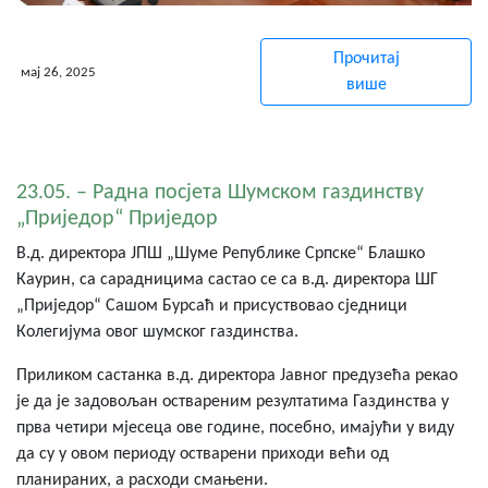
Прочитај
мај 26, 2025
више
23.05. – Радна посјета Шумском газдинству
„Приједор“ Приједор
В.д. директора ЈПШ „Шуме Републике Српске“ Блашко
Каурин, са сарадницима састао се са в.д. директора ШГ
„Приједор“ Сашом Бурсаћ и присуствовао сједници
Колегијума овог шумског газдинства.
Приликом састанка в.д. директора Јавног предузећа рекао
је да је задовољан оствареним резултатима Газдинства у
прва четири мјесеца ове године, посебно, имајући у виду
да су у овом периоду остварени приходи већи од
планираних, а расходи смањени.