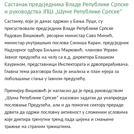
Састанак предсједника Владе Републике Српске
и руководства ЈПШ „Шуме Републике Српске“
Састанку, који је данас одржан у Бања Луци, су
присуствовали предсједник Владе Републике Српске
Радован Вишковић, ресорни министар Саво Минић,
министар унутрашњих послова Синиша Каран, предсједник
Надзорног одбора Биљана Марковић, чланови Управе
Јавног предузећа на челу са в.д. директора Блашком
Каурином, представници Инспектората и дрвопрерађивача.
Главна тема разговора била је анализа и план мјера за
побољшање стања у Јавном предузећу.
Премијер Вишковић је нагласио да је пред руководством
„Шума Републике Српске“ изазован задатак да унаприједи
пословање Предузећа, али и да помогне сектору прераде
дрвета да одржи пословну активност у сложеним условима
које диктира тренутни тренд пада цијена и смањене
тражње на страним тржиштима.