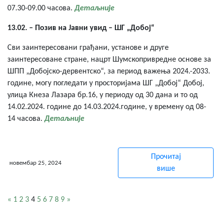
07.30-09.00 часова.
Детаљније
13.02. – Позив на Јавни увид – ШГ „Добој“
Сви заинтересовани грађани, установе и друге
заинтересоване стране, нацрт Шумскопривредне основе за
ШПП „Добојско-дервентско“, за период важења 2024.-2033.
године, могу погледати у просторијама ШГ „Добој“ Добој,
улица Кнеза Лазара бр.16, у периоду од 30 дана и то од
14.02.2024. године до 14.03.2024.године, у времену од 08-
14 часова.
Детаљније
Прочитај
новембар 25, 2024
више
«
1
2
3
4
5
6
7
8
9
»