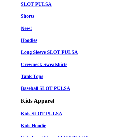
SLOT PULSA
Shorts
New!
Hoodies
Long Sleeve SLOT PULSA
Crewneck Sweatshirts
Tank Tops
Baseball SLOT PULSA
Kids Apparel
Kids SLOT PULSA
Kids Hoodie