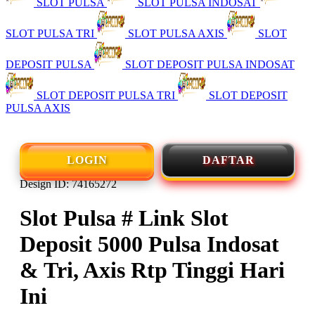
SLOT PULSA
SLOT PULSA INDOSAT
SLOT PULSA TRI
SLOT PULSA AXIS
SLOT
DEPOSIT PULSA
SLOT DEPOSIT PULSA INDOSAT
SLOT DEPOSIT PULSA TRI
SLOT DEPOSIT
PULSA AXIS
LOGIN
DAFTAR
Design ID: 74165272
Slot Pulsa # Link Slot
Deposit 5000 Pulsa Indosat
& Tri, Axis Rtp Tinggi Hari
Ini