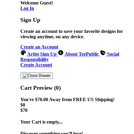
Welcome Guest!
Log In
Sign Up
Create an account to save your favorite designs for
viewing anytime, on any device.
Create an Account
Artist Sign Up
About TeePublic
Social
Responsibility
Create Account
Cart Preview (0)
You're
$70.00
Away from
FREE US Shipping!
$0
$70
Your Cart is empty...
Discover something you'll love!