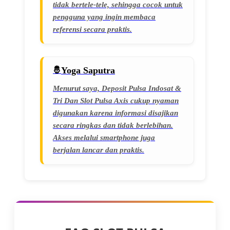
tidak bertele-tele, sehingga cocok untuk
pengguna yang ingin membaca
referensi secara praktis.
Yoga Saputra
Menurut saya, Deposit Pulsa Indosat &
Tri Dan Slot Pulsa Axis cukup nyaman
digunakan karena informasi disajikan
secara ringkas dan tidak berlebihan.
Akses melalui smartphone juga
berjalan lancar dan praktis.