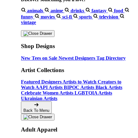
animals
anime
drinks
fantasy
food
funny
movies
sci-fi
sports
television
vintage
Shop Designs
New Tees on Sale
Newest Designers
Tag Directory
Artist Collections
Featured Designers
Artists to Watch
Creators to
Watch
AAPI Artists
BIPOC Artists
Black Artists
Celebrate Women Artists
LGBTQIA Artists
Ukrainian Artists
Back To Menu
Adult Apparel