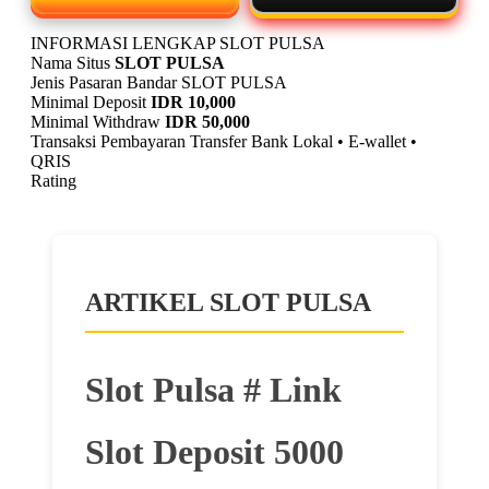
INFORMASI LENGKAP SLOT PULSA
Nama Situs
SLOT PULSA
Jenis Pasaran
Bandar SLOT PULSA
Minimal Deposit
IDR 10,000
Minimal Withdraw
IDR 50,000
Transaksi Pembayaran
Transfer Bank Lokal • E-wallet •
QRIS
Rating
ARTIKEL SLOT PULSA
Slot Pulsa # Link
Slot Deposit 5000