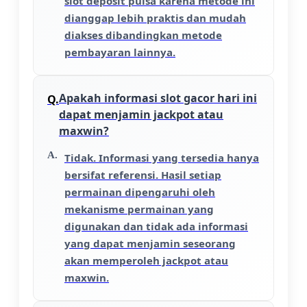
slot deposit pulsa karena metode ini
dianggap lebih praktis dan mudah
diakses dibandingkan metode
pembayaran lainnya.
Apakah informasi slot gacor hari ini
dapat menjamin jackpot atau
maxwin?
Tidak. Informasi yang tersedia hanya
bersifat referensi. Hasil setiap
permainan dipengaruhi oleh
mekanisme permainan yang
digunakan dan tidak ada informasi
yang dapat menjamin seseorang
akan memperoleh jackpot atau
maxwin.