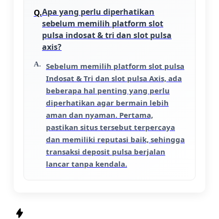
Apa yang perlu diperhatikan
sebelum memilih platform slot
pulsa indosat & tri dan slot pulsa
axis?
Sebelum memilih platform slot pulsa
Indosat & Tri dan slot pulsa Axis, ada
beberapa hal penting yang perlu
diperhatikan agar bermain lebih
aman dan nyaman. Pertama,
pastikan situs tersebut terpercaya
dan memiliki reputasi baik, sehingga
transaksi deposit pulsa berjalan
lancar tanpa kendala.