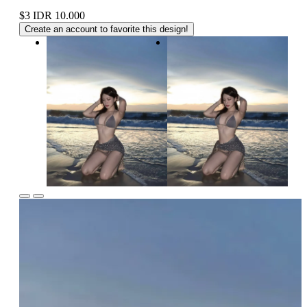
$3
IDR 10.000
Create an account to favorite this design!