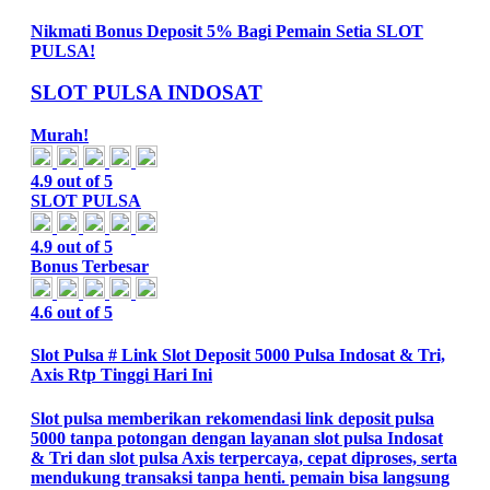
Nikmati
Bonus Deposit 5%
Bagi Pemain Setia
SLOT
PULSA!
SLOT PULSA INDOSAT
Murah!
4.9 out of 5
SLOT PULSA
4.9 out of 5
Bonus Terbesar
4.6 out of 5
Slot Pulsa # Link Slot Deposit 5000 Pulsa Indosat & Tri,
Axis Rtp Tinggi Hari Ini
Slot pulsa memberikan rekomendasi link deposit pulsa
5000 tanpa potongan dengan layanan slot pulsa Indosat
& Tri dan slot pulsa Axis terpercaya, cepat diproses, serta
mendukung transaksi tanpa henti. pemain bisa langsung