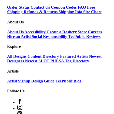
Order Status
Contact Us
Coupon Codes
FAQ
Free
Shipping
Refunds & Returns
Shipping Info
Size Chart
About Us
About Us
Accessibility
Create a Dashery Store
Careers
Hire an Artist
Social Responsibility
TeePublic Reviews
Explore
All Designs
Content Directory
Featured Artists
Newest
Designers
Newest SLOT PULSA
Tag Directory
Artists
Artist Signup
Design Guide
TeePublic Blog
Follow Us