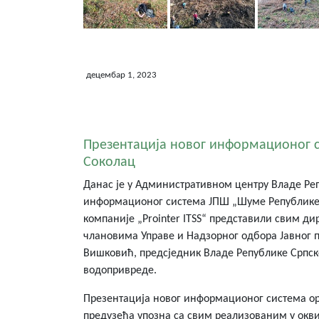
децембар 1, 2023
Презентација новог информационог с
Соколац
Данас је у Административном центру Владе Ре
информационог система ЈПШ „Шуме Републике Ср
компаније „Prointer ITSS“ представили свим д
члановима Управе и Надзорног одбора Јавног п
Вишковић, предсједник Владе Републике Српс
водопривреде.
Презентација новог информационог система орг
предузећа упозна са свим реализованим у окв