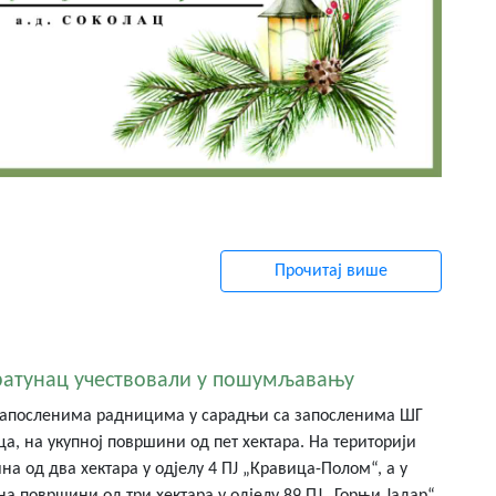
Прочитај више
ратунац учествовали у пошумљавању
 запосленима радницима у сарадњи са запосленима ШГ
а, на укупној површини од пет хектара. На територији
 од два хектара у одјелу 4 ПЈ „Кравица-Полом“, а у