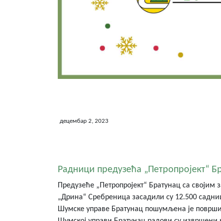
децембар 2, 2023
Радници предузећа „Петропројект“ Б
Предузеће „Петропројект“ Братунац са својим
„Дрина“ Сребреница засадили су 12.500 садниц
Шумске управе Братунац пошумљена је површина