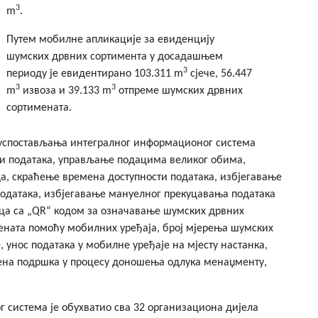
3
m
.
Путем мобилне апликације за евиденцију
шумских дрвних сортимента у досадашњем
3
периоду је евидентирано 103.311 m
сјече, 56.447
3
3
m
извоза и 39.133 m
отпреме шумских дрвних
сортимената.
 успостављања интегралног информационог система
ти података, управљање подацима великог обима,
а, скраћење времена доступности података, избјегавање
одатака, избјегавање мануелног прекуцавања података
ица са „QR“ кодом за означавање шумских дрвних
ената помоћу мобилних уређаја, број мјерења шумских
 унос података у мобилне уређаје на мјесту настанка,
ђена подршка у процесу доношења одлука менаџменту,
 система је обухватио сва 32 организациона дијела