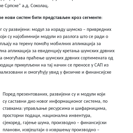
 Српске“ а.д. Соколац.
е нови систем бити представљен кроз сегменте
:
г су развијени: модул за израду шумско – привредних
који су најобимнији модули из разлога што се ради о
упљају на терену помоћу мобилних апликација за
лна апликација за евиденцију кретања шумских дрвних
, а омогућава праћење шумских дрвних сортимената од
подаци прикупљени на тај начин се преносе у САП из
рализовани и омогућују увид у физичке и финансијске
Поред презентованих, развијени су и модули који
су саставни дио новог информационог система, по
ставкама: управљање ресурсима и шифарницима,
просторни подаци, национална инвентура,
сјекоред, гајење шума, производно – финансијски
планови, извјештаји о извршењу производно –