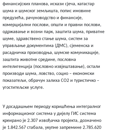
финансијских планова, искази сјеча, катастар
шума и шумског земљишта, попис имовине
предузећа, рачуноводство и финансије,
комерцијални послови, општи и правни послови,
одржавање и возни парк, заштита шума, приватне
шуме, здравствено стање шума, систем за
управљање документима (ДМС), сјеменска и
расадничка производња, шумске комуникације,
заштита животне средине, пословна
интелигенција (пословно извјештавање), остали
производи шума, ловство, социо – економски
показатељи, обрачун залиха CO2 и туристичко –
угоститељске услуге.
У досадашњем периоду коришћења интегралног
информационог система у дијелу ГИС система
креирано је 2.307 извођачка пројекта, дозначено
је 1.842.567 стабала, укупне запремине 2.785.620