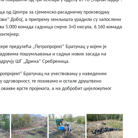
 површини од три хектара у одјелу 89 ПЈ „Горњи Јадар“.
ца од Центра за сјеменско-расадничку производњу
ови“ Добој, а припрему земљишта урадили су запослени
а 5.000 комада садница смрче 3+0 нисула, 6.160 комада
онтејнер.
ере предузећа „Петропројект“ Братунац у којем је
 радовима пошумљавања и садњи нових засада на
подручју ШГ „Дрина“ Сребреница.
ропројект“ Братунац на учествовању у наведеним
у одговорност, те позивамо и остале друштвено
 овакве врсте пројеката, а на добробит цијелокупног