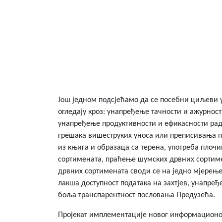
Још једном подсјећамо да се посебни циљеви
огледају кроз: унапређење тачности и ажурнос
унапређење продуктивности и ефикасности рад
грешака вишеструких уноса или преписивања п
из књига и образаца са терена, употреба плоч
сортимената, праћење шумских дрвних сортим
дрвних сортимената своди се на једно мјерење,
лакша доступност података на захтјев, унапре
боља транспарентност пословања Предузећа.
Пројекат имплементације новог информационог