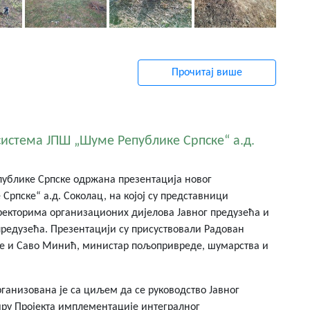
Прочитај више
истема ЈПШ „Шуме Републике Српске“ а.д.
публике Српске одржана презентација новог
пске“ а.д. Соколац, на којој су представници
иректорима организационих дијелова Јавног предузећа и
редузећа. Презентацији су присуствовали Радован
ке и Саво Минић, министар пољопривреде, шумарства и
анизована је са циљем да се руководство Јавног
иру Пројекта имплементације интегралног