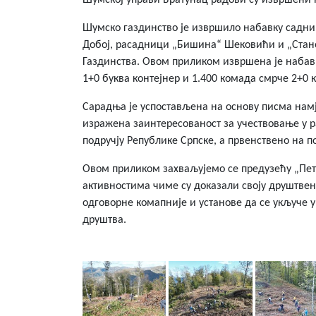
Шумској управи Братунац радови су извршени на
Шумско газдинство је извршило набавку садни
Добој, расадници „Бишина“ Шековићи и „Стан
Газдинства. Овом приликом извршена је набавк
1+0 буква контејнер и 1.400 комада смрче 2+0 к
Сарадња је успостављена на основу писма намј
изражена заинтересованост за учествовање у
подручју Републике Српске, а првенствено на 
Овом приликом захваљујемо се предузећу „Пет
активностима чиме су доказали своју друштвен
одговорне комапније и установе да се укључе у
друштва.