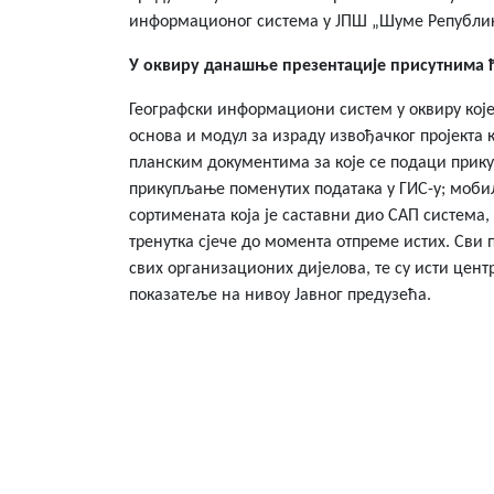
информационог система у ЈПШ „Шуме Републике
У оквиру данашње презентације присутнима ћ
Географски информациони систем у оквиру које
основа и модул за израду извођачког пројекта 
планским документима за које се подаци прик
прикупљање поменутих података у ГИС-у; моби
сортимената која је саставни дио САП система
тренутка сјече до момента отпреме истих. Сви 
свих организационих дијелова, те су исти цент
показатеље на нивоу Јавног предузећа.