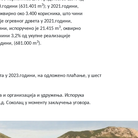
3
0.години (631.401 m
); у 2021.години,
 оквирно око 3.400 корисника, што чини
је огревног дрвета у 2021.години,
3
дини, испоручено је 21.415 m
, оквирно
 чини 3,2% од укупне реализације
3
одини, (681.000 m
).
а у 2023.години, на одложено плаћање, у шест
а и организација и удружења. Испорука
.д. Соколац у моменту закључења уговора.