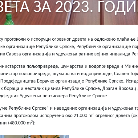
ЕТА ЗА 2023. ГОД
 су протоколи о испоруци огревног дрвета на одложено плаћање
ке организације Републике Српске, Републичке организације п
ик Савеза организација и удружења ратних војних инвалида Ре
 Министарства пољопривреде, шумарства и водопривреде и Минис
инистар пољопривреде, шумарства и водопривреде, Славен Гојк
к Предсједништва Борачке организације Републике Српске
,
Исидо
х бораца и несталих цивила Републике Српске
,
Драган Врховац,
дсједник Удружења пензионера Републике Српске.
е Републике Српске“ и наведених организација и удружења трај
3
исаним протоколом испоручено око 21.000 m
огревног дрвета (ок
3
ини (480.000 m
);