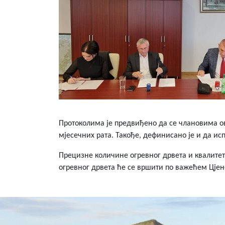
Протоколима је предвиђено да се члановима ов
мјесечних рата. Такође, дефинисано је и да ис
Прецизне количине огревног дрвета и квалите
огревног дрвета ће се вршити по важећем Цјен