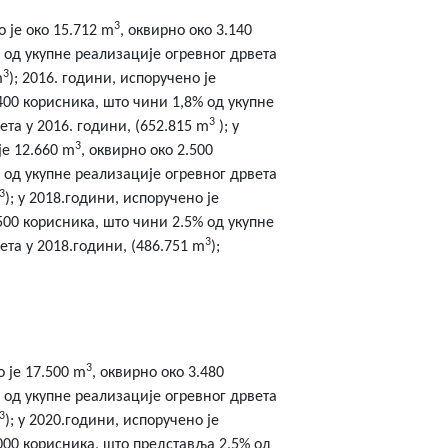
3
 је око 15.712 m
, оквирно око 3.140
 од укупне реализације огревног дрвета
3
m
); 2016. години, испоручено је
.400 корисника, што чини 1,8% од укупне
3
ета у 2016. години, (652.815 m
); у
3
је 12.660 m
, оквирно око 2.500
 од укупне реализације огревног дрвета
3
); у 2018.години, испоручено је
.500 корисника, што чини 2.5% од укупне
3
ета у 2018.години, (486.751 m
);
3
о је 17.500 m
, оквирно око 3.480
 од укупне реализације огревног дрвета
3
); у 2020.години, испоручено је
.000 корисника, што представља 2,5% од