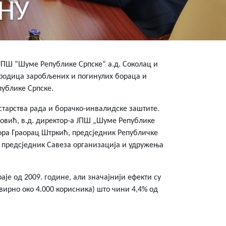
ИНУ
 ЈПШ “Шуме Републике Српске“ а.д. Соколац и
ородица заробљених и погинулих бораца и
публике Српске.
тарства рада и борачко-инвалидске заштите.
овић, в.д. директор-а ЈПШ „Шуме Републике
ра Граорац Штркић, предсједник Републичке
 предсједник Савеза организација и удружења
е од 2009. године, али значајнији ефекти су
вирно око 4.000 корисника) што чини 4,4% од