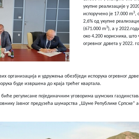
укупне реализације у 202
3
испоручено је 17.000 m
,
2,6% од укупне реализаци
3
(671.000 m
), а у 2022.го
око 4.200 корисника, што
огревног дрвета у 2022. г
их организација и удружења обезбједи испорука огревног дрвет
порука буде извршена до краја трећег квартала.
т биће регулисане појединачним уговорима шумских газдинстав
овнику Јавног предузећа шумарства „Шуме Републике Српске“ а