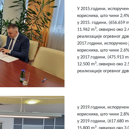
У 2015.години, испоручено
корисника, што чини 2,4%
у 2015. години, (656.659 
3
11.962 m
, оквирно око 2
реализације огревног дрв
2017.години, испоручено 
корисника, што чини 2.6%
у 2017.години, (475.913 m
3
12.500 m
, оквирно око 2
реализације огревног дрв
у 2019.години, испоручен
корисника, што чини 2,8%
у 2019.години, (617.680 m
3
15.800 m
, оквирно око 3