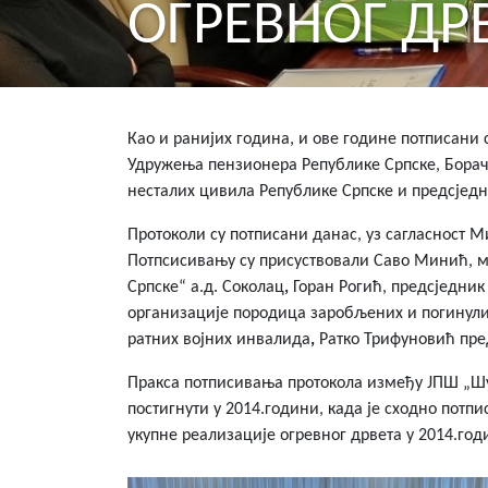
ОГРЕВНОГ ДРВ
Као и ранијих година, и ове године потписани
Удружења пензионера Републике Српске, Борач
несталих цивила Републике Српске и предсједн
Протоколи су потписани данас, уз сагласност
Потпсисивању су присуствовали Саво Минић, м
Српске“ а.д. Соколац
,
Горан Рогић, предсједни
организације породица заробљених и погинули
ратних војних инвалида
,
Ратко Трифуновић пре
Пракса потписивања протокола између ЈПШ „Шум
постигнути у 2014.години, када је сходно потп
укупне реализације огревног дрвета у 2014.год