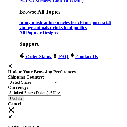
PULSA
Stickers
Tank Tops
Mugs
Browse All Topics
funny
music
anime
movies
television
sports
sci-fi
vintage
animals
drinks
food
politics
All Popular Designs
Support
Order Status
FAQ
Contact Us
Update Your Browsing Preferences
Shipping Country:
Currency:
Cancel