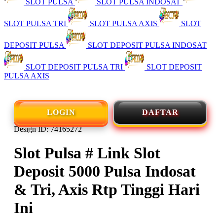
SLOT PULSA
SLOT PULSA INDOSAT
SLOT PULSA TRI
SLOT PULSA AXIS
SLOT
DEPOSIT PULSA
SLOT DEPOSIT PULSA INDOSAT
SLOT DEPOSIT PULSA TRI
SLOT DEPOSIT
PULSA AXIS
LOGIN
DAFTAR
Design ID: 74165272
Slot Pulsa # Link Slot
Deposit 5000 Pulsa Indosat
& Tri, Axis Rtp Tinggi Hari
Ini