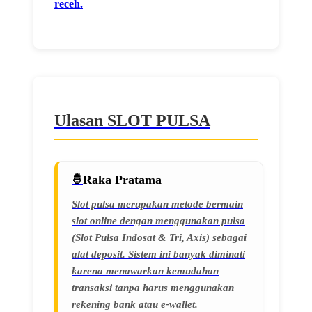
receh.
Ulasan SLOT PULSA
Raka Pratama
Slot pulsa merupakan metode bermain
slot online dengan menggunakan pulsa
(Slot Pulsa Indosat & Tri, Axis) sebagai
alat deposit. Sistem ini banyak diminati
karena menawarkan kemudahan
transaksi tanpa harus menggunakan
rekening bank atau e-wallet.