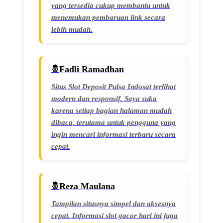
yang tersedia cukup membantu untuk
menemukan pembaruan link secara
lebih mudah.
Fadli Ramadhan
Situs Slot Deposit Pulsa Indosat terlihat
modern dan responsif. Saya suka
karena setiap bagian halaman mudah
dibaca, terutama untuk pengguna yang
ingin mencari informasi terbaru secara
cepat.
Reza Maulana
Tampilan situsnya simpel dan aksesnya
cepat. Informasi slot gacor hari ini juga