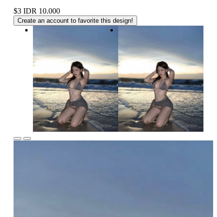
$3
IDR 10.000
Create an account to favorite this design!