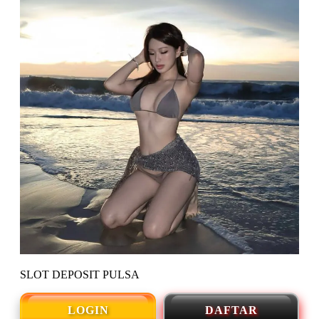
SLOT DEPOSIT PULSA
LOGIN
DAFTAR