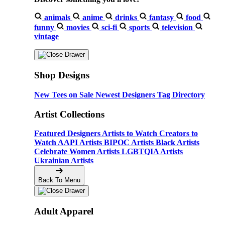
animals
anime
drinks
fantasy
food
funny
movies
sci-fi
sports
television
vintage
Shop Designs
New Tees on Sale
Newest Designers
Tag Directory
Artist Collections
Featured Designers
Artists to Watch
Creators to
Watch
AAPI Artists
BIPOC Artists
Black Artists
Celebrate Women Artists
LGBTQIA Artists
Ukrainian Artists
Back To Menu
Adult Apparel