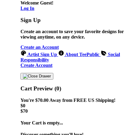
Welcome Guest!
Log In
Sign Up
Create an account to save your favorite designs for
viewing anytime, on any device.
Create an Account
Artist Sign Up
About TeePublic
Social
Responsibility
Create Account
Cart Preview (0)
You're
$70.00
Away from
FREE US Shipping!
$0
$70
Your Cart is empty...
Discover something you'll love!