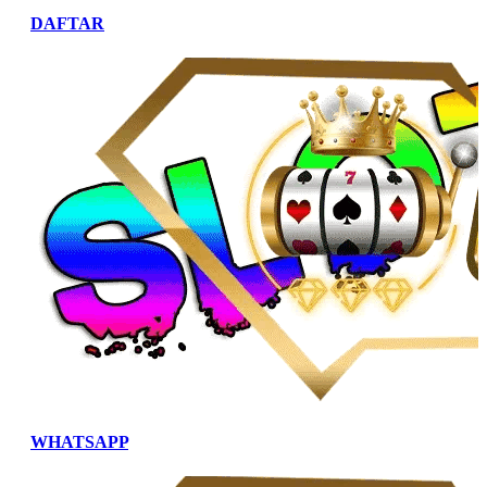
DAFTAR
WHATSAPP