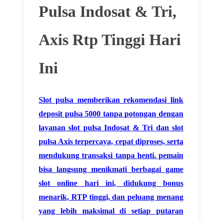
Pulsa Indosat & Tri,
Axis Rtp Tinggi Hari
Ini
Slot pulsa memberikan rekomendasi link
deposit pulsa 5000 tanpa potongan dengan
layanan slot pulsa Indosat & Tri dan slot
pulsa Axis terpercaya, cepat diproses, serta
mendukung transaksi tanpa henti. pemain
bisa langsung menikmati berbagai game
slot online hari ini, didukung bonus
menarik, RTP tinggi, dan peluang menang
yang lebih maksimal di setiap putaran