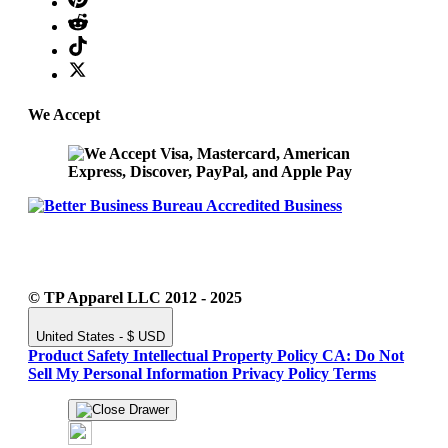
We Accept
© TP Apparel LLC 2012 - 2025
United States - $ USD
Product Safety
Intellectual Property Policy
CA: Do Not
Sell My Personal Information
Privacy Policy
Terms