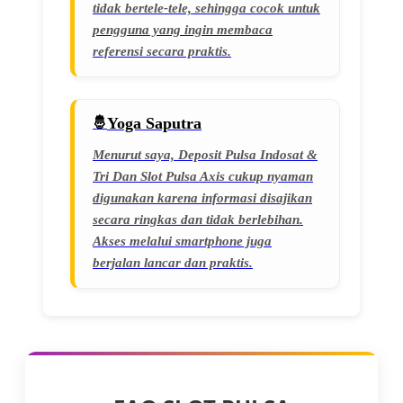
tidak bertele-tele, sehingga cocok untuk
pengguna yang ingin membaca
referensi secara praktis.
Yoga Saputra
Menurut saya, Deposit Pulsa Indosat &
Tri Dan Slot Pulsa Axis cukup nyaman
digunakan karena informasi disajikan
secara ringkas dan tidak berlebihan.
Akses melalui smartphone juga
berjalan lancar dan praktis.