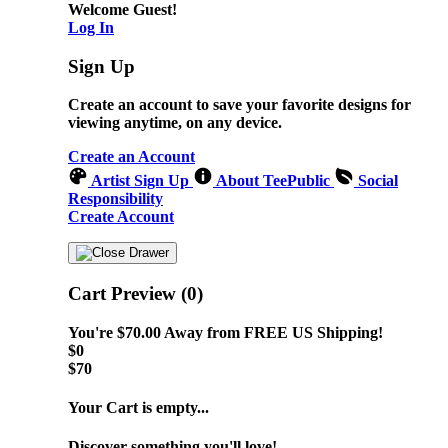
Welcome Guest!
Log In
Sign Up
Create an account to save your favorite designs for
viewing anytime, on any device.
Create an Account
Artist Sign Up
About TeePublic
Social
Responsibility
Create Account
Cart Preview (0)
You're
$70.00
Away from
FREE US Shipping!
$0
$70
Your Cart is empty...
Discover something you'll love!