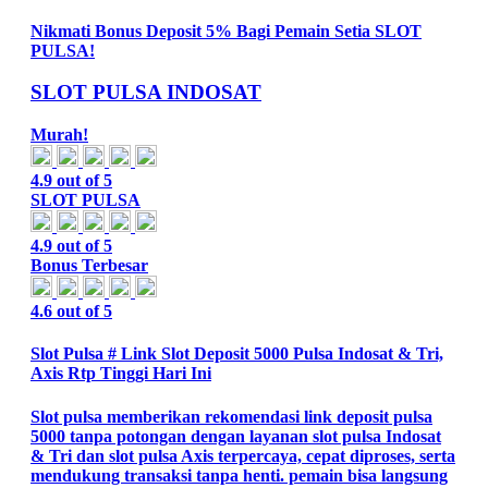
Nikmati
Bonus Deposit 5%
Bagi Pemain Setia
SLOT
PULSA!
SLOT PULSA INDOSAT
Murah!
4.9 out of 5
SLOT PULSA
4.9 out of 5
Bonus Terbesar
4.6 out of 5
Slot Pulsa # Link Slot Deposit 5000 Pulsa Indosat & Tri,
Axis Rtp Tinggi Hari Ini
Slot pulsa memberikan rekomendasi link deposit pulsa
5000 tanpa potongan dengan layanan slot pulsa Indosat
& Tri dan slot pulsa Axis terpercaya, cepat diproses, serta
mendukung transaksi tanpa henti. pemain bisa langsung