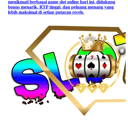
menikmati berbagai game slot online hari ini, didukung
bonus menarik, RTP tinggi, dan peluang menang yang
lebih maksimal di setiap putaran receh.