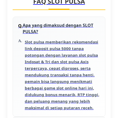
FAQ SLOT PULSA
Apa yang dimaksud dengan SLOT
PULSA?
Slot pulsa memberikan rekomendasi
link deposit pulsa 5000 tanpa
potongan dengan layanan slot pulsa
Indosat & Tri dan slot pulsa Axis
terpercaya, cepat diproses, serta
mendukung transaksi tanpa henti.
pemain bisa langsung menikmati
berbagai game slot online hari ini,
didukung bonus menarik, RTP tinggi,
dan peluang menang yang lebih
maksimal di setiap putaran receh.