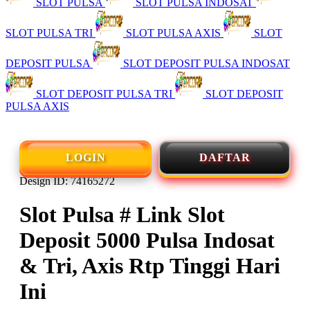
SLOT PULSA
SLOT PULSA INDOSAT
SLOT PULSA TRI
SLOT PULSA AXIS
SLOT
DEPOSIT PULSA
SLOT DEPOSIT PULSA INDOSAT
SLOT DEPOSIT PULSA TRI
SLOT DEPOSIT
PULSA AXIS
LOGIN
DAFTAR
Design ID: 74165272
Slot Pulsa # Link Slot
Deposit 5000 Pulsa Indosat
& Tri, Axis Rtp Tinggi Hari
Ini