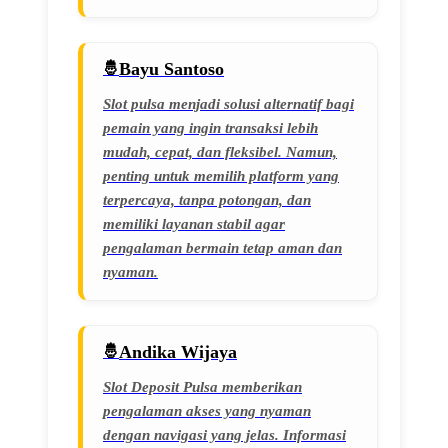
Bayu Santoso
Slot pulsa menjadi solusi alternatif bagi
pemain yang ingin transaksi lebih
mudah, cepat, dan fleksibel. Namun,
penting untuk memilih platform yang
terpercaya, tanpa potongan, dan
memiliki layanan stabil agar
pengalaman bermain tetap aman dan
nyaman.
Andika Wijaya
Slot Deposit Pulsa memberikan
pengalaman akses yang nyaman
dengan navigasi yang jelas. Informasi