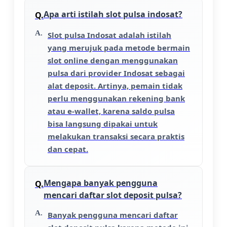
Apa arti istilah slot pulsa indosat?
Slot pulsa Indosat adalah istilah
yang merujuk pada metode bermain
slot online dengan menggunakan
pulsa dari provider Indosat sebagai
alat deposit. Artinya, pemain tidak
perlu menggunakan rekening bank
atau e-wallet, karena saldo pulsa
bisa langsung dipakai untuk
melakukan transaksi secara praktis
dan cepat.
Mengapa banyak pengguna
mencari daftar slot deposit pulsa?
Banyak pengguna mencari daftar