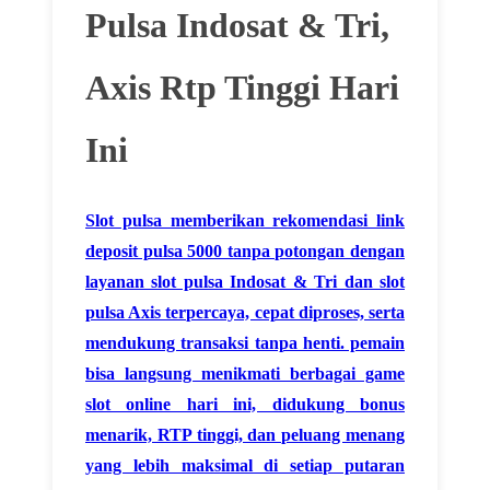
Pulsa Indosat & Tri,
Axis Rtp Tinggi Hari
Ini
Slot pulsa memberikan rekomendasi link
deposit pulsa 5000 tanpa potongan dengan
layanan slot pulsa Indosat & Tri dan slot
pulsa Axis terpercaya, cepat diproses, serta
mendukung transaksi tanpa henti. pemain
bisa langsung menikmati berbagai game
slot online hari ini, didukung bonus
menarik, RTP tinggi, dan peluang menang
yang lebih maksimal di setiap putaran