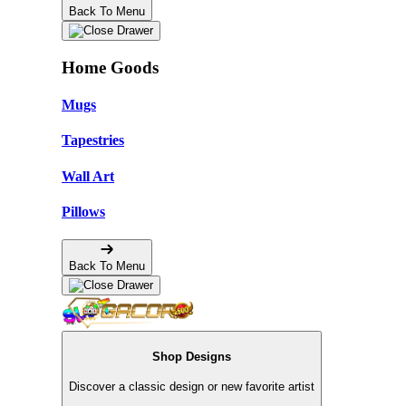
Back To Menu
Home Goods
Mugs
Tapestries
Wall Art
Pillows
Back To Menu
Shop Designs
Discover a classic design or new favorite artist