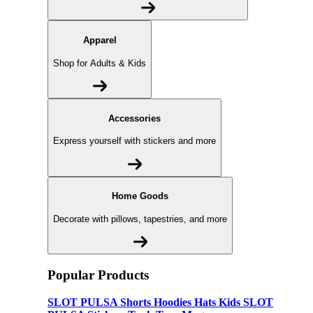
Apparel
Shop for Adults & Kids
Accessories
Express yourself with stickers and more
Home Goods
Decorate with pillows, tapestries, and more
Popular Products
SLOT PULSA
Shorts
Hoodies
Hats
Kids SLOT