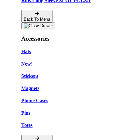
Kids Long Sleeve SLOT PULSA
Back To Menu
Accessories
Hats
New!
Stickers
Magnets
Phone Cases
Pins
Totes