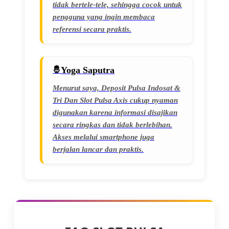
tidak bertele-tele, sehingga cocok untuk
pengguna yang ingin membaca
referensi secara praktis.
Yoga Saputra
Menurut saya, Deposit Pulsa Indosat &
Tri Dan Slot Pulsa Axis cukup nyaman
digunakan karena informasi disajikan
secara ringkas dan tidak berlebihan.
Akses melalui smartphone juga
berjalan lancar dan praktis.