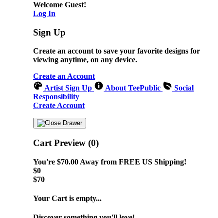
Welcome Guest!
Log In
Sign Up
Create an account to save your favorite designs for
viewing anytime, on any device.
Create an Account
Artist Sign Up
About TeePublic
Social
Responsibility
Create Account
Cart Preview (0)
You're
$70.00
Away from
FREE US Shipping!
$0
$70
Your Cart is empty...
Discover something you'll love!