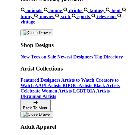
animals
anime
drinks
fantasy
food
funny
movies
sci-fi
sports
television
vintage
Shop Designs
New Tees on Sale
Newest Designers
Tag Directory
Artist Collections
Featured Designers
Artists to Watch
Creators to
Watch
AAPI Artists
BIPOC Artists
Black Artists
Celebrate Women Artists
LGBTQIA Artists
Ukrainian Artists
Back To Menu
Adult Apparel