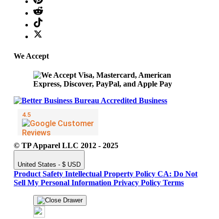
We Accept
© TP Apparel LLC 2012 - 2025
United States - $ USD
Product Safety
Intellectual Property Policy
CA: Do Not
Sell My Personal Information
Privacy Policy
Terms