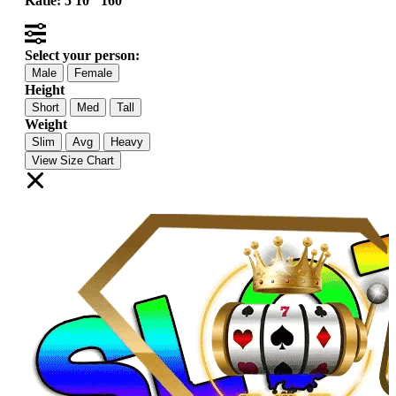
Katie:
5'10"
160
Select your person:
Male
Female
Height
Short
Med
Tall
Weight
Slim
Avg
Heavy
View Size Chart