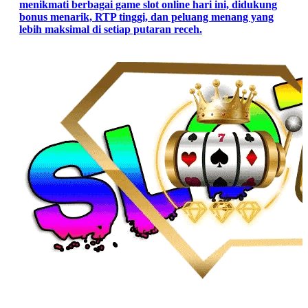
menikmati berbagai game slot online hari ini, didukung
bonus menarik, RTP tinggi, dan peluang menang yang
lebih maksimal di setiap putaran receh.