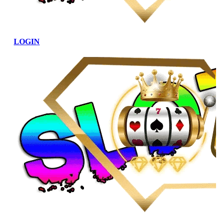
LOGIN