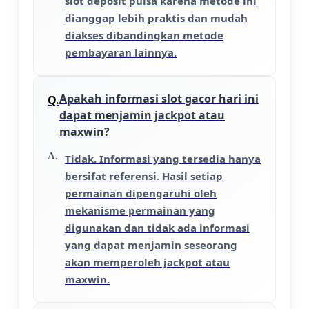
slot deposit pulsa karena metode ini
dianggap lebih praktis dan mudah
diakses dibandingkan metode
pembayaran lainnya.
Apakah informasi slot gacor hari ini
dapat menjamin jackpot atau
maxwin?
Tidak. Informasi yang tersedia hanya
bersifat referensi. Hasil setiap
permainan dipengaruhi oleh
mekanisme permainan yang
digunakan dan tidak ada informasi
yang dapat menjamin seseorang
akan memperoleh jackpot atau
maxwin.