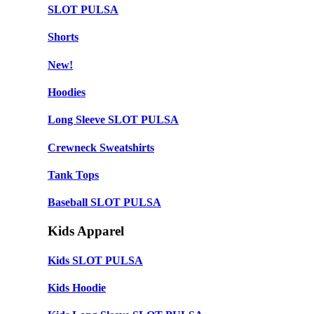
SLOT PULSA
Shorts
New!
Hoodies
Long Sleeve SLOT PULSA
Crewneck Sweatshirts
Tank Tops
Baseball SLOT PULSA
Kids Apparel
Kids SLOT PULSA
Kids Hoodie