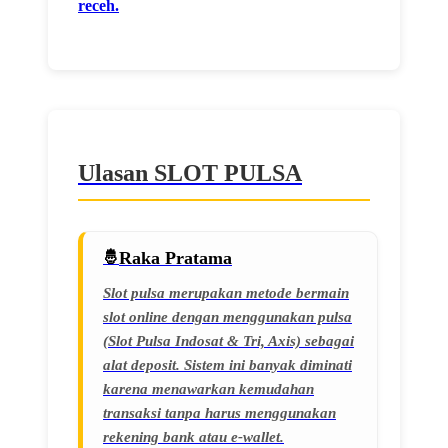
receh.
Ulasan SLOT PULSA
Raka Pratama
Slot pulsa merupakan metode bermain
slot online dengan menggunakan pulsa
(Slot Pulsa Indosat & Tri, Axis) sebagai
alat deposit. Sistem ini banyak diminati
karena menawarkan kemudahan
transaksi tanpa harus menggunakan
rekening bank atau e-wallet.