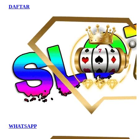
DAFTAR
WHATSAPP