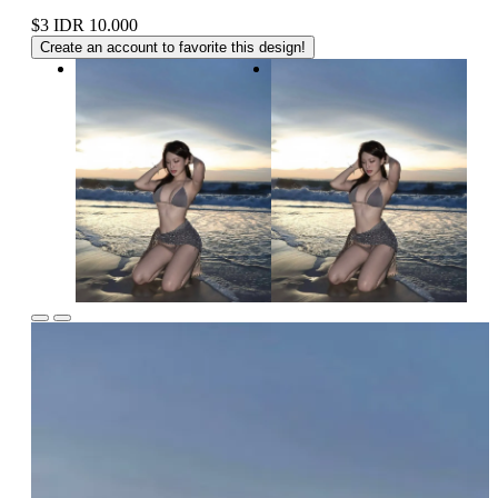
$3
IDR 10.000
Create an account to favorite this design!