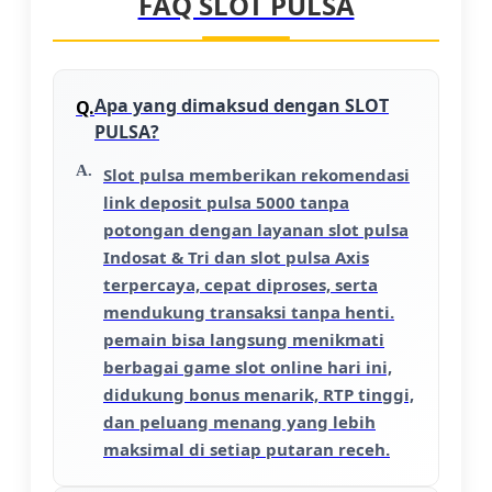
FAQ SLOT PULSA
Apa yang dimaksud dengan SLOT
PULSA?
Slot pulsa memberikan rekomendasi
link deposit pulsa 5000 tanpa
potongan dengan layanan slot pulsa
Indosat & Tri dan slot pulsa Axis
terpercaya, cepat diproses, serta
mendukung transaksi tanpa henti.
pemain bisa langsung menikmati
berbagai game slot online hari ini,
didukung bonus menarik, RTP tinggi,
dan peluang menang yang lebih
maksimal di setiap putaran receh.