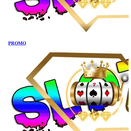
PROMO