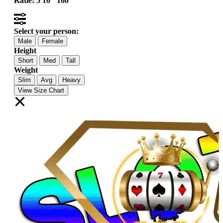
Katie:
5'10"
160
Select your person:
Male
Female
Height
Short
Med
Tall
Weight
Slim
Avg
Heavy
View Size Chart