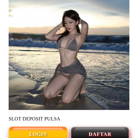
SLOT DEPOSIT PULSA
LOGIN
DAFTAR