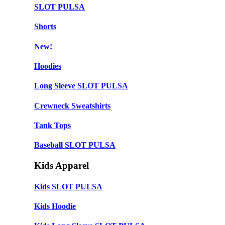
SLOT PULSA
Shorts
New!
Hoodies
Long Sleeve SLOT PULSA
Crewneck Sweatshirts
Tank Tops
Baseball SLOT PULSA
Kids Apparel
Kids SLOT PULSA
Kids Hoodie