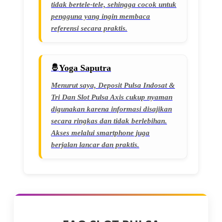
tidak bertele-tele, sehingga cocok untuk
pengguna yang ingin membaca
referensi secara praktis.
Yoga Saputra
Menurut saya, Deposit Pulsa Indosat &
Tri Dan Slot Pulsa Axis cukup nyaman
digunakan karena informasi disajikan
secara ringkas dan tidak berlebihan.
Akses melalui smartphone juga
berjalan lancar dan praktis.