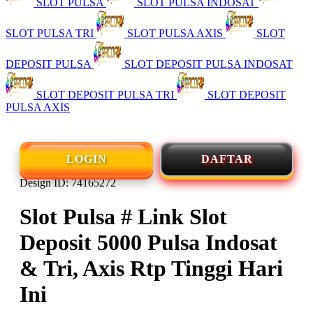
SLOT PULSA
SLOT PULSA INDOSAT
SLOT PULSA TRI
SLOT PULSA AXIS
SLOT
DEPOSIT PULSA
SLOT DEPOSIT PULSA INDOSAT
SLOT DEPOSIT PULSA TRI
SLOT DEPOSIT
PULSA AXIS
LOGIN
DAFTAR
Design ID: 74165272
Slot Pulsa # Link Slot
Deposit 5000 Pulsa Indosat
& Tri, Axis Rtp Tinggi Hari
Ini