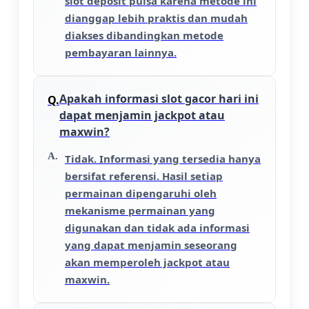
slot deposit pulsa karena metode ini
dianggap lebih praktis dan mudah
diakses dibandingkan metode
pembayaran lainnya.
Apakah informasi slot gacor hari ini
dapat menjamin jackpot atau
maxwin?
Tidak. Informasi yang tersedia hanya
bersifat referensi. Hasil setiap
permainan dipengaruhi oleh
mekanisme permainan yang
digunakan dan tidak ada informasi
yang dapat menjamin seseorang
akan memperoleh jackpot atau
maxwin.