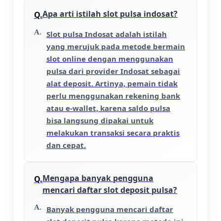
Apa arti istilah slot pulsa indosat?
Slot pulsa Indosat adalah istilah
yang merujuk pada metode bermain
slot online dengan menggunakan
pulsa dari provider Indosat sebagai
alat deposit. Artinya, pemain tidak
perlu menggunakan rekening bank
atau e-wallet, karena saldo pulsa
bisa langsung dipakai untuk
melakukan transaksi secara praktis
dan cepat.
Mengapa banyak pengguna
mencari daftar slot deposit pulsa?
Banyak pengguna mencari daftar