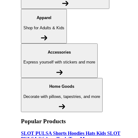
Apparel
Shop for Adults & Kids
Accessories
Express yourself with stickers and more
Home Goods
Decorate with pillows, tapestries, and more
Popular Products
SLOT PULSA
Shorts
Hoodies
Hats
Kids SLOT