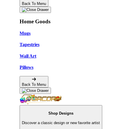
Back To Menu
Home Goods
Mugs
Tapestries
Wall Art
Pillows
Back To Menu
Shop Designs
Discover a classic design or new favorite artist