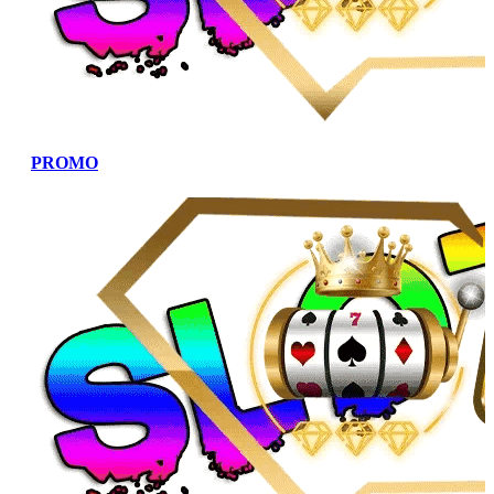
PROMO