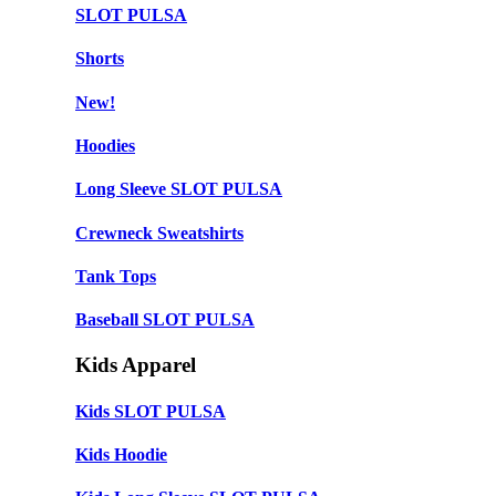
SLOT PULSA
Shorts
New!
Hoodies
Long Sleeve SLOT PULSA
Crewneck Sweatshirts
Tank Tops
Baseball SLOT PULSA
Kids Apparel
Kids SLOT PULSA
Kids Hoodie