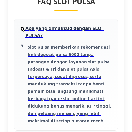
FAQ SLOT PULSA
Apa yang dimaksud dengan SLOT
PULSA?
Slot pulsa memberikan rekomendasi
link deposit pulsa 5000 tanpa
potongan dengan layanan slot pulsa
Indosat & Tri dan slot pulsa Axis
terpercaya, cepat diproses, serta
mendukung transaksi tanpa henti.
pemain bisa langsung menikmati
berbagai game slot online hari ini,
didukung bonus menarik, RTP tinggi,
dan peluang menang yang lebih
maksimal di setiap putaran receh.