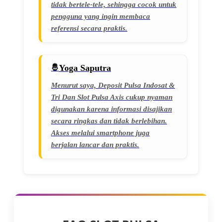
tidak bertele-tele, sehingga cocok untuk
pengguna yang ingin membaca
referensi secara praktis.
Yoga Saputra
Menurut saya, Deposit Pulsa Indosat &
Tri Dan Slot Pulsa Axis cukup nyaman
digunakan karena informasi disajikan
secara ringkas dan tidak berlebihan.
Akses melalui smartphone juga
berjalan lancar dan praktis.