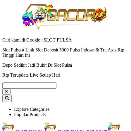
Cari kami di Google : SLOT PULSA
Slot Pulsa # Link Slot Deposit 5000 Pulsa Indosat & Tri, Axis Rtp
Tinggi Hari Ini
Depo Sedikit Jadi Bukit Di Slot Pulsa
Rtp Terupdate Live Setiap Hari
Explore Categories
Popular Products