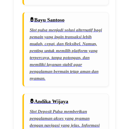
Bayu Santoso
Slot pulsa menjadi solusi alternatif bagi
pemain yang ingin transaksi lebih
mudah, cepat, dan fleksibel. Namun,
penting untuk memilih platform yang
terpercaya, tanpa potongan, dan
memiliki layanan stabil agar
pengalaman bermain tetap aman dan
nyaman.
Andika Wijaya
Slot Deposit Pulsa memberikan
pengalaman akses yang nyaman
dengan navigasi yang jelas. Informasi