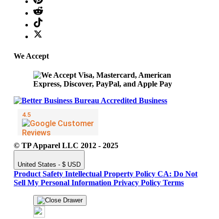
We Accept
© TP Apparel LLC 2012 - 2025
United States - $ USD
Product Safety
Intellectual Property Policy
CA: Do Not
Sell My Personal Information
Privacy Policy
Terms