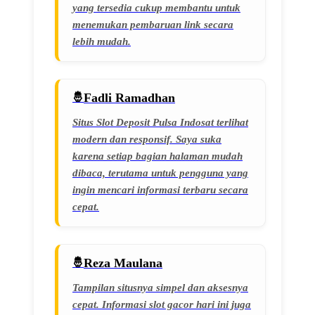
yang tersedia cukup membantu untuk
menemukan pembaruan link secara
lebih mudah.
Fadli Ramadhan
Situs Slot Deposit Pulsa Indosat terlihat
modern dan responsif. Saya suka
karena setiap bagian halaman mudah
dibaca, terutama untuk pengguna yang
ingin mencari informasi terbaru secara
cepat.
Reza Maulana
Tampilan situsnya simpel dan aksesnya
cepat. Informasi slot gacor hari ini juga