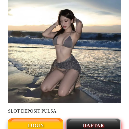
SLOT DEPOSIT PULSA
LOGIN
DAFTAR