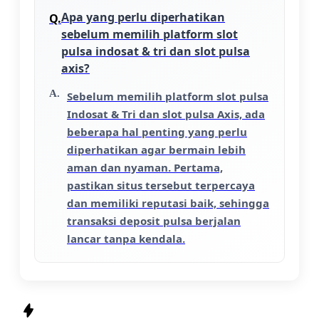
Apa yang perlu diperhatikan
sebelum memilih platform slot
pulsa indosat & tri dan slot pulsa
axis?
Sebelum memilih platform slot pulsa
Indosat & Tri dan slot pulsa Axis, ada
beberapa hal penting yang perlu
diperhatikan agar bermain lebih
aman dan nyaman. Pertama,
pastikan situs tersebut terpercaya
dan memiliki reputasi baik, sehingga
transaksi deposit pulsa berjalan
lancar tanpa kendala.