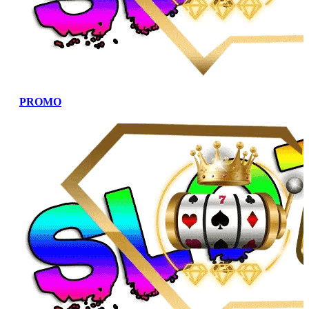
PROMO