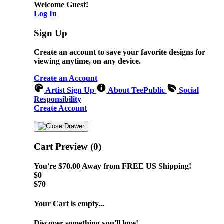
Welcome Guest!
Log In
Sign Up
Create an account to save your favorite designs for
viewing anytime, on any device.
Create an Account
Artist Sign Up
About TeePublic
Social
Responsibility
Create Account
Cart Preview (0)
You're
$70.00
Away from
FREE US Shipping!
$0
$70
Your Cart is empty...
Discover something you'll love!