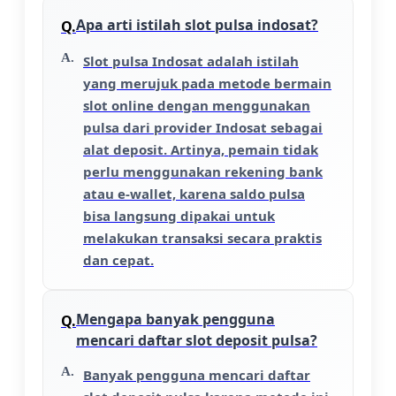
Apa arti istilah slot pulsa indosat?
Slot pulsa Indosat adalah istilah
yang merujuk pada metode bermain
slot online dengan menggunakan
pulsa dari provider Indosat sebagai
alat deposit. Artinya, pemain tidak
perlu menggunakan rekening bank
atau e-wallet, karena saldo pulsa
bisa langsung dipakai untuk
melakukan transaksi secara praktis
dan cepat.
Mengapa banyak pengguna
mencari daftar slot deposit pulsa?
Banyak pengguna mencari daftar