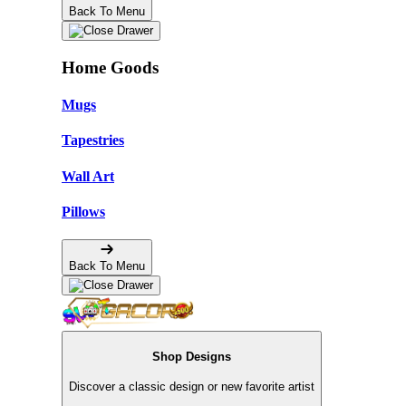
Back To Menu
Home Goods
Mugs
Tapestries
Wall Art
Pillows
Back To Menu
Shop Designs
Discover a classic design or new favorite artist