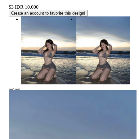
$3
IDR 10.000
Create an account to favorite this design!