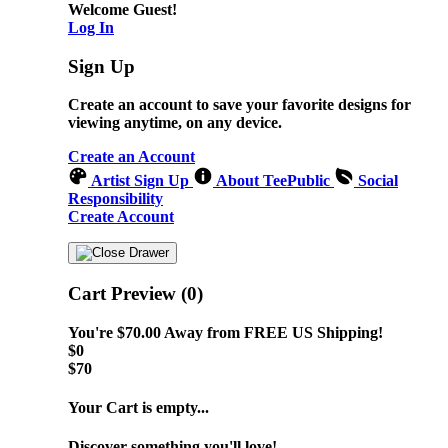
Welcome Guest!
Log In
Sign Up
Create an account to save your favorite designs for
viewing anytime, on any device.
Create an Account
Artist Sign Up
About TeePublic
Social
Responsibility
Create Account
Cart Preview (0)
You're
$70.00
Away from
FREE US Shipping!
$0
$70
Your Cart is empty...
Discover something you'll love!