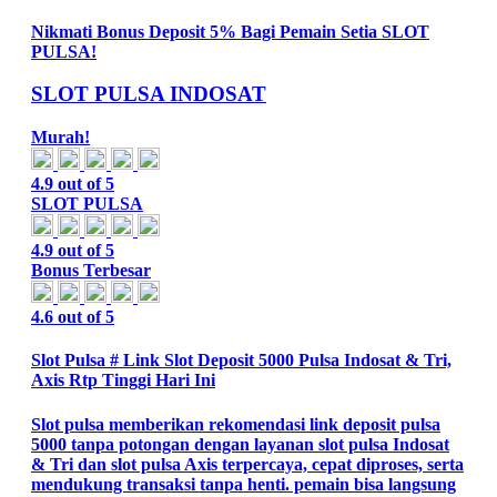
Nikmati
Bonus Deposit 5%
Bagi Pemain Setia
SLOT
PULSA!
SLOT PULSA INDOSAT
Murah!
4.9 out of 5
SLOT PULSA
4.9 out of 5
Bonus Terbesar
4.6 out of 5
Slot Pulsa # Link Slot Deposit 5000 Pulsa Indosat & Tri,
Axis Rtp Tinggi Hari Ini
Slot pulsa memberikan rekomendasi link deposit pulsa
5000 tanpa potongan dengan layanan slot pulsa Indosat
& Tri dan slot pulsa Axis terpercaya, cepat diproses, serta
mendukung transaksi tanpa henti. pemain bisa langsung