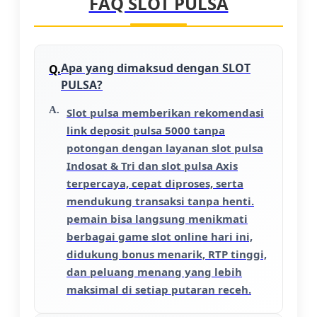
FAQ SLOT PULSA
Apa yang dimaksud dengan SLOT
PULSA?
Slot pulsa memberikan rekomendasi
link deposit pulsa 5000 tanpa
potongan dengan layanan slot pulsa
Indosat & Tri dan slot pulsa Axis
terpercaya, cepat diproses, serta
mendukung transaksi tanpa henti.
pemain bisa langsung menikmati
berbagai game slot online hari ini,
didukung bonus menarik, RTP tinggi,
dan peluang menang yang lebih
maksimal di setiap putaran receh.