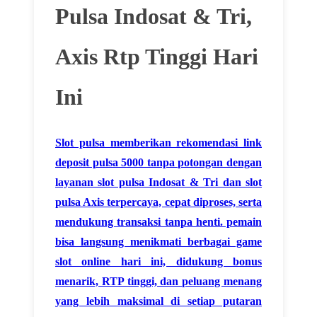
Pulsa Indosat & Tri,
Axis Rtp Tinggi Hari
Ini
Slot pulsa memberikan rekomendasi link
deposit pulsa 5000 tanpa potongan dengan
layanan slot pulsa Indosat & Tri dan slot
pulsa Axis terpercaya, cepat diproses, serta
mendukung transaksi tanpa henti. pemain
bisa langsung menikmati berbagai game
slot online hari ini, didukung bonus
menarik, RTP tinggi, dan peluang menang
yang lebih maksimal di setiap putaran