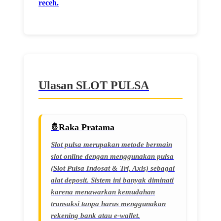
receh.
Ulasan SLOT PULSA
Raka Pratama
Slot pulsa merupakan metode bermain
slot online dengan menggunakan pulsa
(Slot Pulsa Indosat & Tri, Axis) sebagai
alat deposit. Sistem ini banyak diminati
karena menawarkan kemudahan
transaksi tanpa harus menggunakan
rekening bank atau e-wallet.