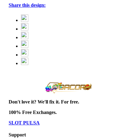
Share this design:
Don't love it? We'll fix it. For free.
100% Free Exchanges.
SLOT PULSA
Support