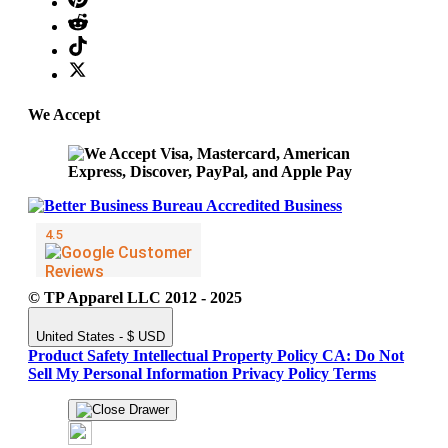
We Accept
© TP Apparel LLC 2012 - 2025
United States - $ USD
Product Safety
Intellectual Property Policy
CA: Do Not
Sell My Personal Information
Privacy Policy
Terms