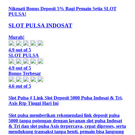
Nikmati
Bonus Deposit 5%
Bagi Pemain Setia
SLOT
PULSA!
SLOT PULSA INDOSAT
Murah!
4.9 out of 5
SLOT PULSA
4.9 out of 5
Bonus Terbesar
4.6 out of 5
Slot Pulsa # Link Slot Deposit 5000 Pulsa Indosat & Tri,
Axis Rtp Tinggi Hari Ini
Slot pulsa memberikan rekomendasi link deposit pulsa
5000 tanpa potongan dengan layanan slot pulsa Indosat
& Tri dan slot pulsa Axis terpercaya, cepat diproses, serta
mendukung transaksi tanpa henti. pemain bisa langsung