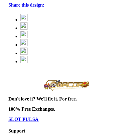
Share this design:
Don't love it? We'll fix it. For free.
100% Free Exchanges.
SLOT PULSA
Support