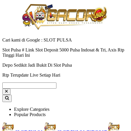
Cari kami di Google : SLOT PULSA
Slot Pulsa # Link Slot Deposit 5000 Pulsa Indosat & Tri, Axis Rtp
Tinggi Hari Ini
Depo Sedikit Jadi Bukit Di Slot Pulsa
Rtp Terupdate Live Setiap Hari
Explore Categories
Popular Products