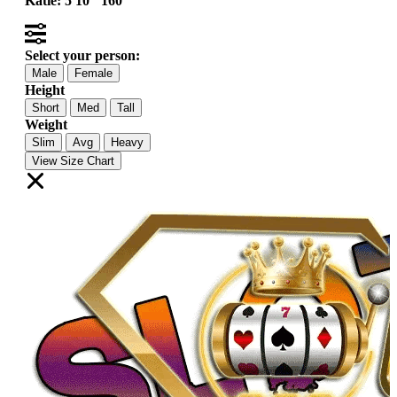
Katie:
5'10"
160
Select your person:
Male
Female
Height
Short
Med
Tall
Weight
Slim
Avg
Heavy
View Size Chart