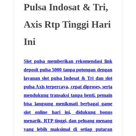
Pulsa Indosat & Tri,
Axis Rtp Tinggi Hari
Ini
Slot pulsa memberikan rekomendasi link
deposit pulsa 5000 tanpa potongan dengan
layanan slot pulsa Indosat & Tri dan slot
pulsa Axis terpercaya, cepat diproses, serta
mendukung transaksi tanpa henti. pemain
bisa langsung menikmati berbagai game
slot online hari ini, didukung bonus
menarik, RTP tinggi, dan peluang menang
yang lebih maksimal di setiap putaran