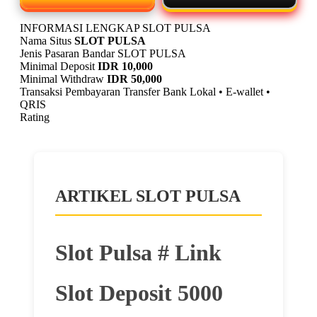
INFORMASI LENGKAP SLOT PULSA
Nama Situs
SLOT PULSA
Jenis Pasaran
Bandar SLOT PULSA
Minimal Deposit
IDR 10,000
Minimal Withdraw
IDR 50,000
Transaksi Pembayaran
Transfer Bank Lokal • E-wallet •
QRIS
Rating
ARTIKEL SLOT PULSA
Slot Pulsa # Link
Slot Deposit 5000