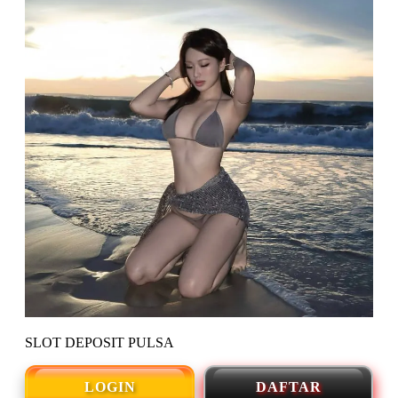
SLOT DEPOSIT PULSA
LOGIN
DAFTAR