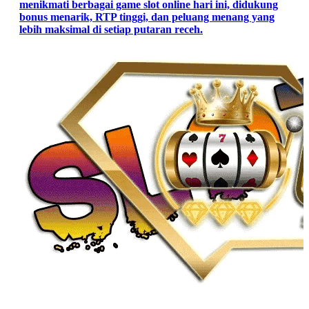
menikmati berbagai game slot online hari ini, didukung
bonus menarik, RTP tinggi, dan peluang menang yang
lebih maksimal di setiap putaran receh.