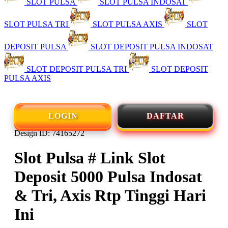
SLOT PULSA
SLOT PULSA INDOSAT
SLOT PULSA TRI
SLOT PULSA AXIS
SLOT
DEPOSIT PULSA
SLOT DEPOSIT PULSA INDOSAT
SLOT DEPOSIT PULSA TRI
SLOT DEPOSIT
PULSA AXIS
LOGIN
DAFTAR
Design ID: 74165272
Slot Pulsa # Link Slot
Deposit 5000 Pulsa Indosat
& Tri, Axis Rtp Tinggi Hari
Ini