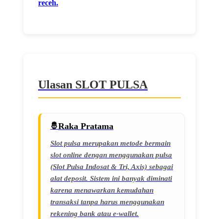
receh.
Ulasan SLOT PULSA
Raka Pratama
Slot pulsa merupakan metode bermain
slot online dengan menggunakan pulsa
(Slot Pulsa Indosat & Tri, Axis) sebagai
alat deposit. Sistem ini banyak diminati
karena menawarkan kemudahan
transaksi tanpa harus menggunakan
rekening bank atau e-wallet.