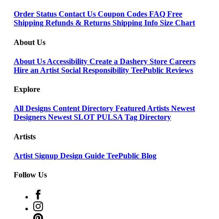
Order Status
Contact Us
Coupon Codes
FAQ
Free
Shipping
Refunds & Returns
Shipping Info
Size Chart
About Us
About Us
Accessibility
Create a Dashery Store
Careers
Hire an Artist
Social Responsibility
TeePublic Reviews
Explore
All Designs
Content Directory
Featured Artists
Newest
Designers
Newest SLOT PULSA
Tag Directory
Artists
Artist Signup
Design Guide
TeePublic Blog
Follow Us