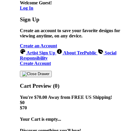
Welcome Guest!
Log In
Sign Up
Create an account to save your favorite designs for
viewing anytime, on any device.
Create an Account
Artist Sign Up
About TeePublic
Social
Responsibility
Create Account
Cart Preview (0)
You're
$70.00
Away from
FREE US Shipping!
$0
$70
Your Cart is empty...
Discover something you'll love!