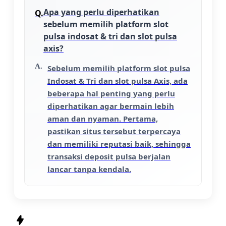
Apa yang perlu diperhatikan
sebelum memilih platform slot
pulsa indosat & tri dan slot pulsa
axis?
Sebelum memilih platform slot pulsa
Indosat & Tri dan slot pulsa Axis, ada
beberapa hal penting yang perlu
diperhatikan agar bermain lebih
aman dan nyaman. Pertama,
pastikan situs tersebut terpercaya
dan memiliki reputasi baik, sehingga
transaksi deposit pulsa berjalan
lancar tanpa kendala.