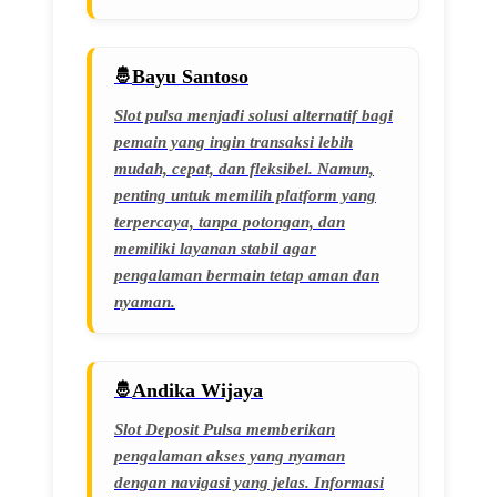
Bayu Santoso
Slot pulsa menjadi solusi alternatif bagi
pemain yang ingin transaksi lebih
mudah, cepat, dan fleksibel. Namun,
penting untuk memilih platform yang
terpercaya, tanpa potongan, dan
memiliki layanan stabil agar
pengalaman bermain tetap aman dan
nyaman.
Andika Wijaya
Slot Deposit Pulsa memberikan
pengalaman akses yang nyaman
dengan navigasi yang jelas. Informasi