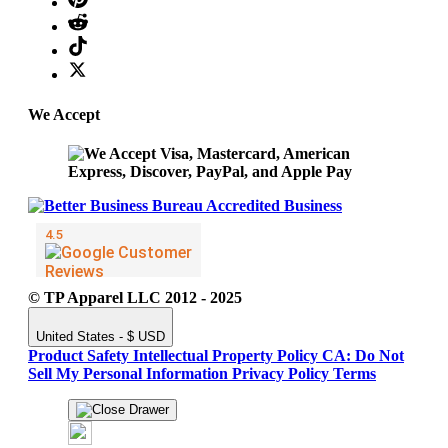
We Accept
© TP Apparel LLC 2012 - 2025
United States - $ USD
Product Safety
Intellectual Property Policy
CA: Do Not
Sell My Personal Information
Privacy Policy
Terms