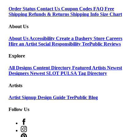
Order Status
Contact Us
Coupon Codes
FAQ
Free
Shipping
Refunds & Returns
Shipping Info
Size Chart
About Us
About Us
Accessibility
Create a Dashery Store
Careers
Hire an Artist
Social Responsibility
TeePublic Reviews
Explore
All Designs
Content Directory
Featured Artists
Newest
Designers
Newest SLOT PULSA
Tag Directory
Artists
Artist Signup
Design Guide
TeePublic Blog
Follow Us