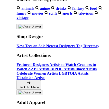
animals
anime
drinks
fantasy
food
funny
movies
sci-fi
sports
television
vintage
Shop Designs
New Tees on Sale
Newest Designers
Tag Directory
Artist Collections
Featured Designers
Artists to Watch
Creators to
Watch
AAPI Artists
BIPOC Artists
Black Artists
Celebrate Women Artists
LGBTQIA Artists
Ukrainian Artists
Back To Menu
Adult Apparel