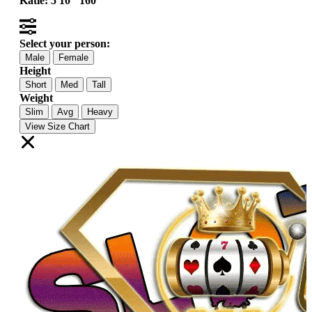
Katie:
5'10"
160
Select your person:
Male
Female
Height
Short
Med
Tall
Weight
Slim
Avg
Heavy
View Size Chart