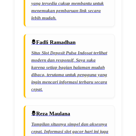
yang tersedia cukup membantu untuk
menemukan pembaruan link secara
lebih mudah.
Fadli Ramadhan
Situs Slot Deposit Pulsa Indosat terlihat
modern dan responsif. Saya suka
karena setiap bagian halaman mudah
dibaca, terutama untuk pengguna yang
ingin mencari informasi terbaru secara
cepat.
Reza Maulana
Tampilan situsnya simpel dan aksesnya
cepat. Informasi slot gacor hari ini juga