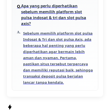
Apa yang perlu diperhatikan
sebelum memilih platform slot
pulsa indosat & tri dan slot pulsa
axis?
Sebelum memilih platform slot pulsa
Indosat & Tri dan slot pulsa Axis, ada
beberapa hal penting yang perlu
diperhatikan agar bermain lebih
aman dan nyaman. Pertama,
pastikan situs tersebut terpercaya
dan memiliki reputasi baik, sehingga
transaksi deposit pulsa berjalan
lancar tanpa kendala.