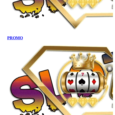
PROMO