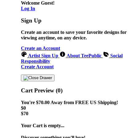
Welcome Guest!
Log In
Sign Up
Create an account to save your favorite designs for
viewing anytime, on any device.
Create an Account
Artist Sign Up
About TeePublic
Social
Responsibility
Create Account
Cart Preview (0)
You're
$70.00
Away from
FREE US Shipping!
$0
$70
Your Cart is empty...
Discover something you'll love!