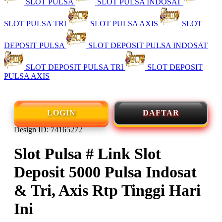
SLOT PULSA
SLOT PULSA INDOSAT
SLOT PULSA TRI
SLOT PULSA AXIS
SLOT
DEPOSIT PULSA
SLOT DEPOSIT PULSA INDOSAT
SLOT DEPOSIT PULSA TRI
SLOT DEPOSIT
PULSA AXIS
LOGIN
DAFTAR
Design ID: 74165272
Slot Pulsa # Link Slot
Deposit 5000 Pulsa Indosat
& Tri, Axis Rtp Tinggi Hari
Ini