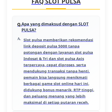
FAQ SLOT PULSA
Apa yang dimaksud dengan SLOT
PULSA?
Slot pulsa memberikan rekomendasi
link deposit pulsa 5000 tanpa
potongan dengan layanan slot pulsa
Indosat & Tri dan slot pulsa Axis
terpercaya, cepat diproses, serta
mendukung transaksi tanpa henti.
pemain bisa langsung menikmati
berbagai game slot online hari ini,
didukung bonus menarik, RTP tinggi,
dan peluang menang yang lebih
maksimal di setiap putaran receh.