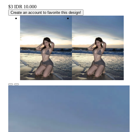
$3
IDR 10.000
Create an account to favorite this design!