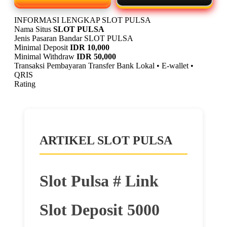
INFORMASI LENGKAP SLOT PULSA
Nama Situs
SLOT PULSA
Jenis Pasaran
Bandar SLOT PULSA
Minimal Deposit
IDR 10,000
Minimal Withdraw
IDR 50,000
Transaksi Pembayaran
Transfer Bank Lokal • E-wallet •
QRIS
Rating
ARTIKEL SLOT PULSA
Slot Pulsa # Link
Slot Deposit 5000