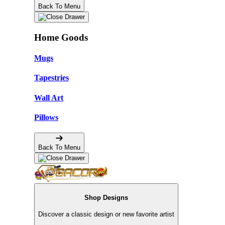
Back To Menu
Home Goods
Mugs
Tapestries
Wall Art
Pillows
Back To Menu
Shop Designs
Discover a classic design or new favorite artist