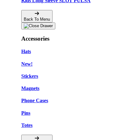
Kids Long Sleeve SLOT PULSA
Back To Menu
Accessories
Hats
New!
Stickers
Magnets
Phone Cases
Pins
Totes