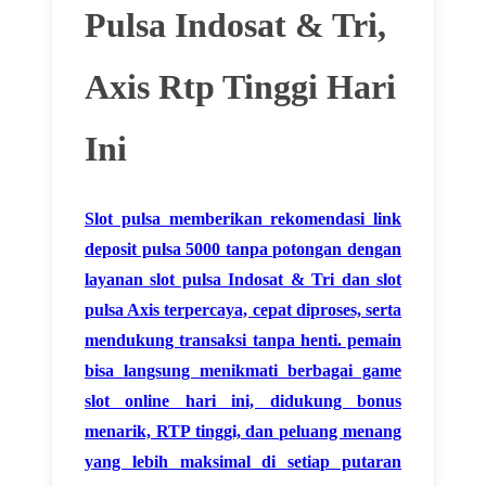
Pulsa Indosat & Tri,
Axis Rtp Tinggi Hari
Ini
Slot pulsa memberikan rekomendasi link
deposit pulsa 5000 tanpa potongan dengan
layanan slot pulsa Indosat & Tri dan slot
pulsa Axis terpercaya, cepat diproses, serta
mendukung transaksi tanpa henti. pemain
bisa langsung menikmati berbagai game
slot online hari ini, didukung bonus
menarik, RTP tinggi, dan peluang menang
yang lebih maksimal di setiap putaran