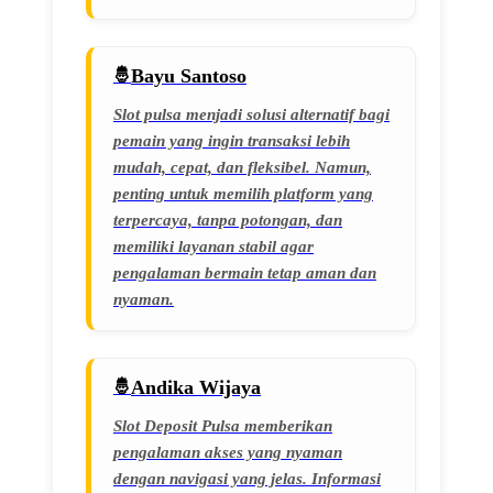
Bayu Santoso
Slot pulsa menjadi solusi alternatif bagi
pemain yang ingin transaksi lebih
mudah, cepat, dan fleksibel. Namun,
penting untuk memilih platform yang
terpercaya, tanpa potongan, dan
memiliki layanan stabil agar
pengalaman bermain tetap aman dan
nyaman.
Andika Wijaya
Slot Deposit Pulsa memberikan
pengalaman akses yang nyaman
dengan navigasi yang jelas. Informasi