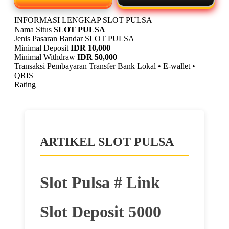
INFORMASI LENGKAP SLOT PULSA
Nama Situs
SLOT PULSA
Jenis Pasaran
Bandar SLOT PULSA
Minimal Deposit
IDR 10,000
Minimal Withdraw
IDR 50,000
Transaksi Pembayaran
Transfer Bank Lokal • E-wallet •
QRIS
Rating
ARTIKEL SLOT PULSA
Slot Pulsa # Link
Slot Deposit 5000