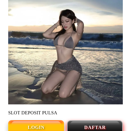
SLOT DEPOSIT PULSA
LOGIN
DAFTAR