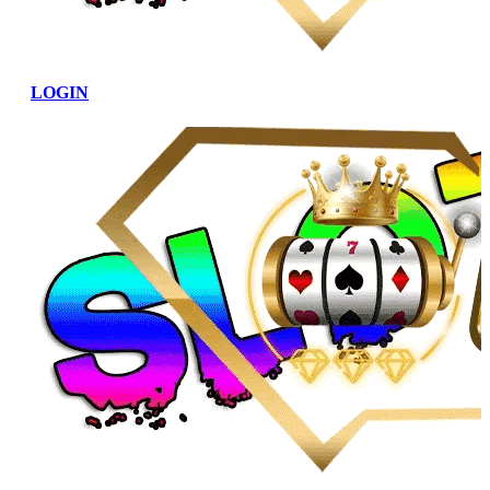
LOGIN