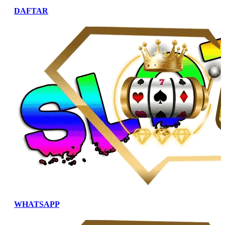
DAFTAR
WHATSAPP