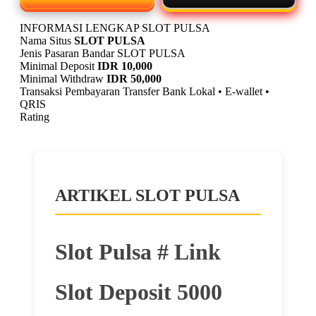
INFORMASI LENGKAP SLOT PULSA
Nama Situs
SLOT PULSA
Jenis Pasaran
Bandar SLOT PULSA
Minimal Deposit
IDR 10,000
Minimal Withdraw
IDR 50,000
Transaksi Pembayaran
Transfer Bank Lokal • E-wallet •
QRIS
Rating
ARTIKEL SLOT PULSA
Slot Pulsa # Link
Slot Deposit 5000