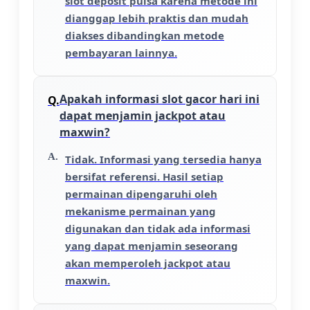
slot deposit pulsa karena metode ini
dianggap lebih praktis dan mudah
diakses dibandingkan metode
pembayaran lainnya.
Apakah informasi slot gacor hari ini
dapat menjamin jackpot atau
maxwin?
Tidak. Informasi yang tersedia hanya
bersifat referensi. Hasil setiap
permainan dipengaruhi oleh
mekanisme permainan yang
digunakan dan tidak ada informasi
yang dapat menjamin seseorang
akan memperoleh jackpot atau
maxwin.