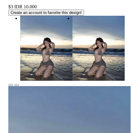
$3
IDR 10.000
Create an account to favorite this design!