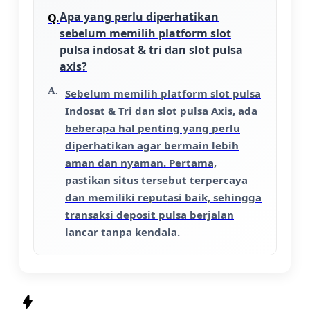
Apa yang perlu diperhatikan
sebelum memilih platform slot
pulsa indosat & tri dan slot pulsa
axis?
Sebelum memilih platform slot pulsa
Indosat & Tri dan slot pulsa Axis, ada
beberapa hal penting yang perlu
diperhatikan agar bermain lebih
aman dan nyaman. Pertama,
pastikan situs tersebut terpercaya
dan memiliki reputasi baik, sehingga
transaksi deposit pulsa berjalan
lancar tanpa kendala.