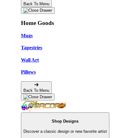
Back To Menu
Home Goods
Mugs
Tapestries
Wall Art
Pillows
Back To Menu
Shop Designs
Discover a classic design or new favorite artist