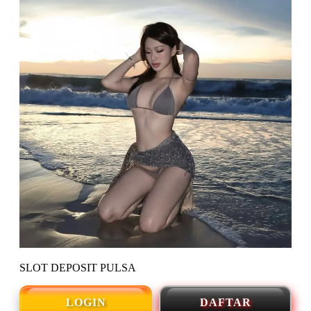
SLOT DEPOSIT PULSA
LOGIN
DAFTAR