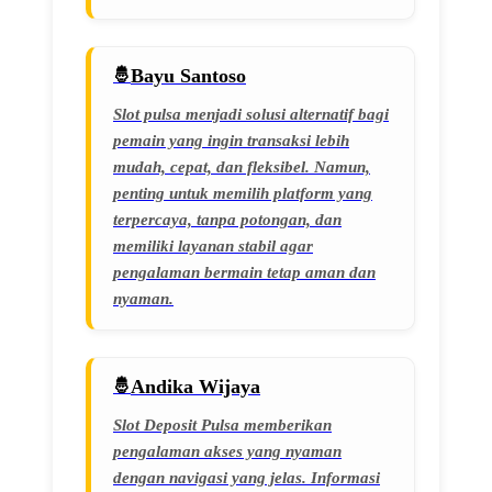
Bayu Santoso
Slot pulsa menjadi solusi alternatif bagi
pemain yang ingin transaksi lebih
mudah, cepat, dan fleksibel. Namun,
penting untuk memilih platform yang
terpercaya, tanpa potongan, dan
memiliki layanan stabil agar
pengalaman bermain tetap aman dan
nyaman.
Andika Wijaya
Slot Deposit Pulsa memberikan
pengalaman akses yang nyaman
dengan navigasi yang jelas. Informasi