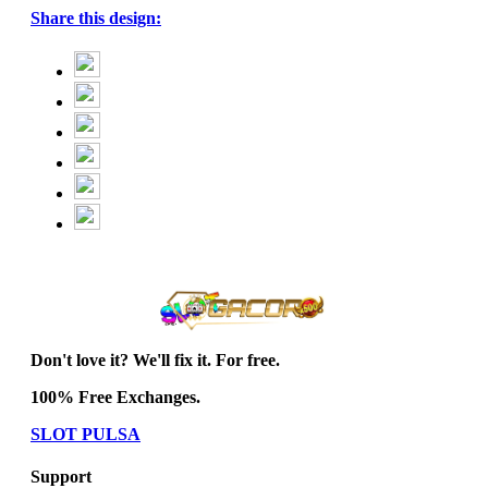
Share this design:
Don't love it? We'll fix it. For free.
100% Free Exchanges.
SLOT PULSA
Support