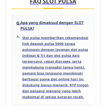
FAQ SLOT PULSA
Apa yang dimaksud dengan SLOT
PULSA?
Slot pulsa memberikan rekomendasi
link deposit pulsa 5000 tanpa
potongan dengan layanan slot pulsa
Indosat & Tri dan slot pulsa Axis
terpercaya, cepat diproses, serta
mendukung transaksi tanpa henti.
pemain bisa langsung menikmati
berbagai game slot online hari ini,
didukung bonus menarik, RTP tinggi,
dan peluang menang yang lebih
maksimal di setiap putaran receh.