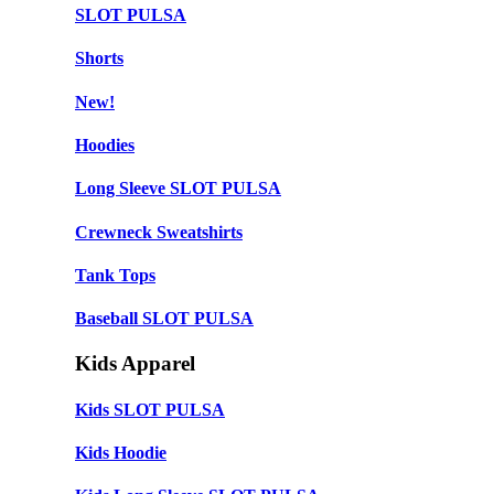
SLOT PULSA
Shorts
New!
Hoodies
Long Sleeve SLOT PULSA
Crewneck Sweatshirts
Tank Tops
Baseball SLOT PULSA
Kids Apparel
Kids SLOT PULSA
Kids Hoodie