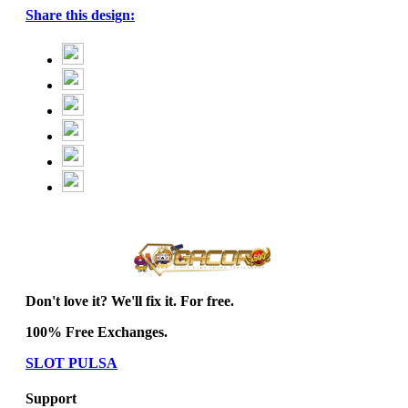
Share this design:
Don't love it? We'll fix it. For free.
100% Free Exchanges.
SLOT PULSA
Support