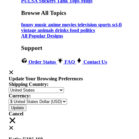
PULSA
Stickers
Tank Tops
Mugs
Browse All Topics
funny
music
anime
movies
television
sports
sci-fi
vintage
animals
drinks
food
politics
All Popular Designs
Support
Order Status
FAQ
Contact Us
Update Your Browsing Preferences
Shipping Country:
Currency:
Cancel