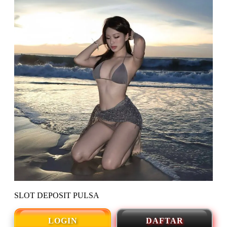
SLOT DEPOSIT PULSA
LOGIN
DAFTAR