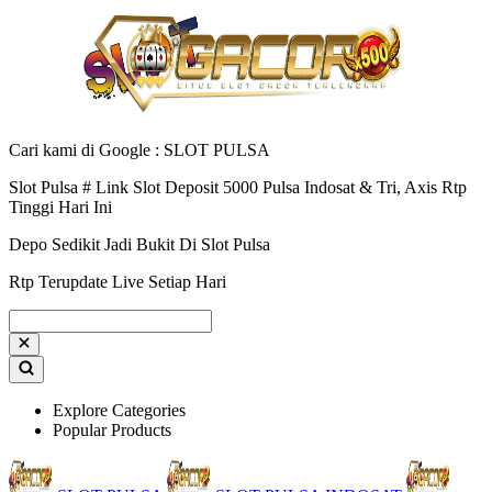
Cari kami di Google : SLOT PULSA
Slot Pulsa # Link Slot Deposit 5000 Pulsa Indosat & Tri, Axis Rtp
Tinggi Hari Ini
Depo Sedikit Jadi Bukit Di Slot Pulsa
Rtp Terupdate Live Setiap Hari
Explore Categories
Popular Products