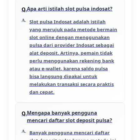
Apa arti istilah slot pulsa indosat?
Slot pulsa Indosat adalah istilah
yang merujuk pada metode bermain
slot online dengan menggunakan
pulsa dari provider Indosat sebagai
alat deposit. Artinya, pemain tidak
perlu menggunakan rekening bank
atau e-wallet, karena saldo pulsa
bisa langsung dipakai untuk
melakukan transaksi secara praktis
dan cepat.
Mengapa banyak pengguna
mencari daftar slot deposit pulsa?
Banyak pengguna mencari daftar