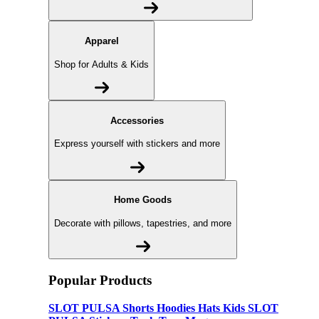
Apparel
Shop for Adults & Kids
Accessories
Express yourself with stickers and more
Home Goods
Decorate with pillows, tapestries, and more
Popular Products
SLOT PULSA
Shorts
Hoodies
Hats
Kids SLOT