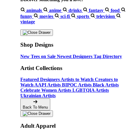
animals
anime
drinks
fantasy
food
funny
movies
sci-fi
sports
television
vintage
Shop Designs
New Tees on Sale
Newest Designers
Tag Directory
Artist Collections
Featured Designers
Artists to Watch
Creators to
Watch
AAPI Artists
BIPOC Artists
Black Artists
Celebrate Women Artists
LGBTQIA Artists
Ukrainian Artists
Back To Menu
Adult Apparel