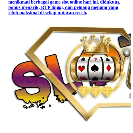
menikmati berbagai game slot online hari ini, didukung
bonus menarik, RTP tinggi, dan peluang menang yang
lebih maksimal di setiap putaran receh.