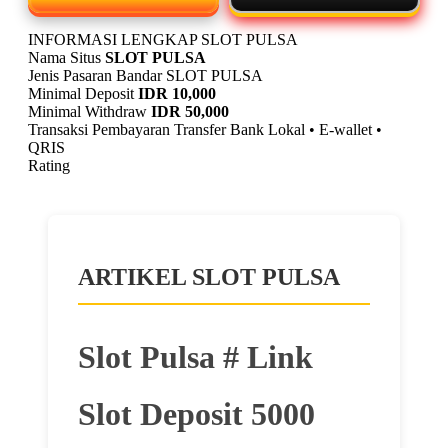
INFORMASI LENGKAP SLOT PULSA
Nama Situs
SLOT PULSA
Jenis Pasaran
Bandar SLOT PULSA
Minimal Deposit
IDR 10,000
Minimal Withdraw
IDR 50,000
Transaksi Pembayaran
Transfer Bank Lokal • E-wallet •
QRIS
Rating
ARTIKEL SLOT PULSA
Slot Pulsa # Link
Slot Deposit 5000