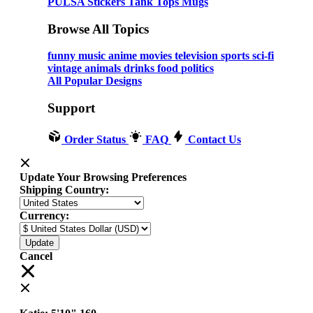
PULSA
Stickers
Tank Tops
Mugs
Browse All Topics
funny
music
anime
movies
television
sports
sci-fi
vintage
animals
drinks
food
politics
All Popular Designs
Support
Order Status
FAQ
Contact Us
Update Your Browsing Preferences
Shipping Country:
Currency:
Cancel