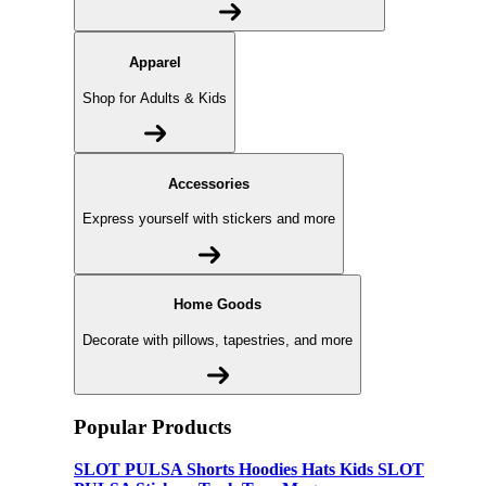
Apparel
Shop for Adults & Kids
Accessories
Express yourself with stickers and more
Home Goods
Decorate with pillows, tapestries, and more
Popular Products
SLOT PULSA
Shorts
Hoodies
Hats
Kids SLOT