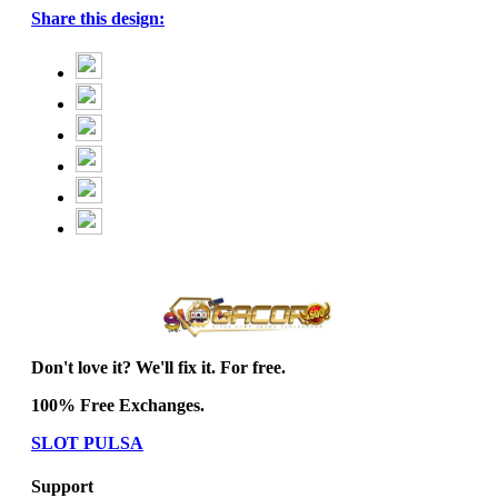
Share this design:
Don't love it? We'll fix it. For free.
100% Free Exchanges.
SLOT PULSA
Support