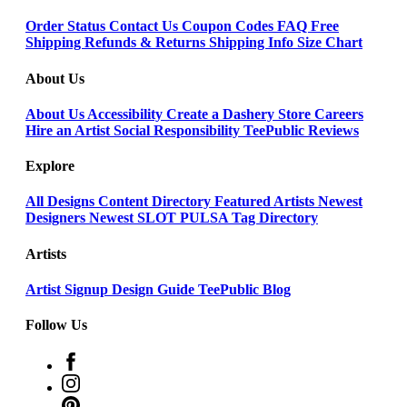
Order Status
Contact Us
Coupon Codes
FAQ
Free
Shipping
Refunds & Returns
Shipping Info
Size Chart
About Us
About Us
Accessibility
Create a Dashery Store
Careers
Hire an Artist
Social Responsibility
TeePublic Reviews
Explore
All Designs
Content Directory
Featured Artists
Newest
Designers
Newest SLOT PULSA
Tag Directory
Artists
Artist Signup
Design Guide
TeePublic Blog
Follow Us