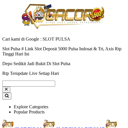
Cari kami di Google : SLOT PULSA
Slot Pulsa # Link Slot Deposit 5000 Pulsa Indosat & Tri, Axis Rtp
Tinggi Hari Ini
Depo Sedikit Jadi Bukit Di Slot Pulsa
Rtp Terupdate Live Setiap Hari
Explore Categories
Popular Products