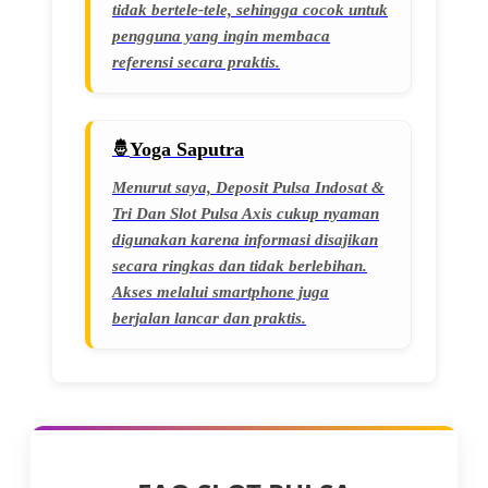
tidak bertele-tele, sehingga cocok untuk
pengguna yang ingin membaca
referensi secara praktis.
Yoga Saputra
Menurut saya, Deposit Pulsa Indosat &
Tri Dan Slot Pulsa Axis cukup nyaman
digunakan karena informasi disajikan
secara ringkas dan tidak berlebihan.
Akses melalui smartphone juga
berjalan lancar dan praktis.