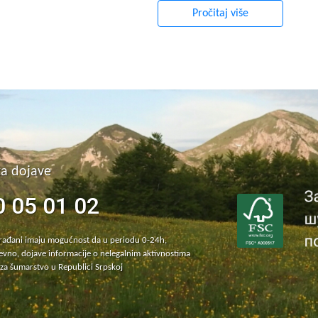
Pročitaj više
za dojave
0 05 01 02
građani imaju mogućnost da u periodu 0-24h,
vno, dojave informacije o nelegalnim aktivnostima
za šumarstvo u Republici Srpskoj