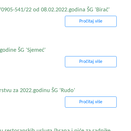
4/0905-541/22 od 08.02.2022.godina ŠG ‘Birač’
Pročitaj više
.godine ŠG ‘Sjemeć’
Pročitaj više
rstvu za 2022.godinu ŠG ‘Rudo’
Pročitaj više