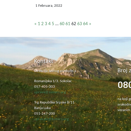
1 Februara, 2022
«
1
2
3
4
5
…
60
61
62
63
64
»
Kontakt
Broj 
Direkcija Javnog preduzeća
08
Romanijska 1/3, Sokolac
057-405-303
uprava@sumers.org
na koji 
Trg Republike Srpske 8/11
svakodne
Banja Luka
vezanim 
051-247-200
upravabl@sumers.org