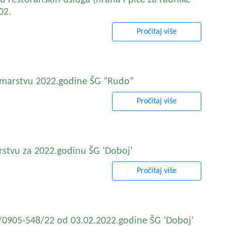
 restoranskih usluga (hrana i piće za radnike
02.
Pročitaj više
umarstvu 2022.godine ŠG “Rudo”
Pročitaj više
rstvu za 2022.godinu ŠG ‘Doboj’
Pročitaj više
6/0905-548/22 od 03.02.2022.godine ŠG ‘Doboj’