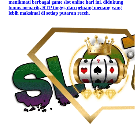
menikmati berbagai game slot online hari ini, didukung
bonus menarik, RTP tinggi, dan peluang menang yang
lebih maksimal di setiap putaran receh.