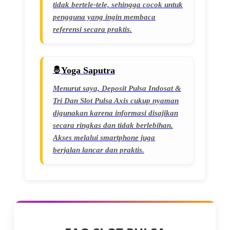
tidak bertele-tele, sehingga cocok untuk
pengguna yang ingin membaca
referensi secara praktis.
Yoga Saputra
Menurut saya, Deposit Pulsa Indosat &
Tri Dan Slot Pulsa Axis cukup nyaman
digunakan karena informasi disajikan
secara ringkas dan tidak berlebihan.
Akses melalui smartphone juga
berjalan lancar dan praktis.