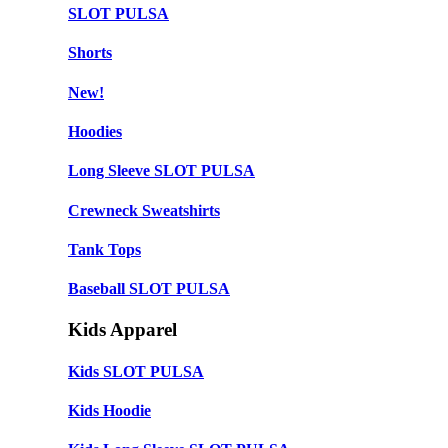
SLOT PULSA
Shorts
New!
Hoodies
Long Sleeve SLOT PULSA
Crewneck Sweatshirts
Tank Tops
Baseball SLOT PULSA
Kids Apparel
Kids SLOT PULSA
Kids Hoodie