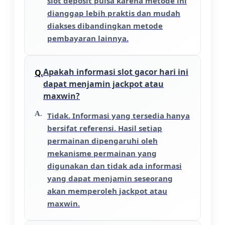
slot deposit pulsa karena metode ini
dianggap lebih praktis dan mudah
diakses dibandingkan metode
pembayaran lainnya.
Apakah informasi slot gacor hari ini
dapat menjamin jackpot atau
maxwin?
Tidak. Informasi yang tersedia hanya
bersifat referensi. Hasil setiap
permainan dipengaruhi oleh
mekanisme permainan yang
digunakan dan tidak ada informasi
yang dapat menjamin seseorang
akan memperoleh jackpot atau
maxwin.