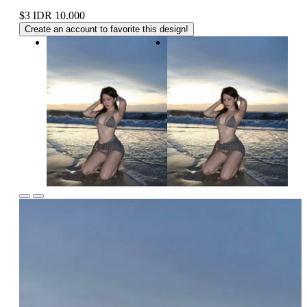
$3
IDR 10.000
Create an account to favorite this design!