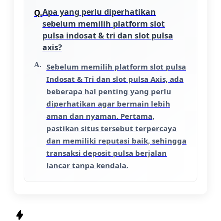
Apa yang perlu diperhatikan
sebelum memilih platform slot
pulsa indosat & tri dan slot pulsa
axis?
Sebelum memilih platform slot pulsa
Indosat & Tri dan slot pulsa Axis, ada
beberapa hal penting yang perlu
diperhatikan agar bermain lebih
aman dan nyaman. Pertama,
pastikan situs tersebut terpercaya
dan memiliki reputasi baik, sehingga
transaksi deposit pulsa berjalan
lancar tanpa kendala.