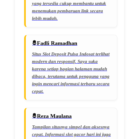
yang tersedia cukup membantu untuk
menemukan pembaruan link secara
lebih mudah.
Fadli Ramadhan
Situs Slot Deposit Pulsa Indosat terlihat
modern dan responsif. Saya suka
karena setiap bagian halaman mudah
dibaca, terutama untuk pengguna yang
ingin mencari informasi terbaru secara
cepat.
Reza Maulana
Tampilan situsnya simpel dan aksesnya
cepat. Informasi slot gacor hari ini juga