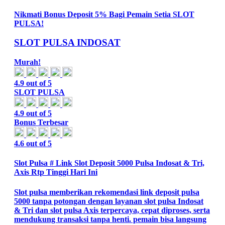
Nikmati
Bonus Deposit 5%
Bagi Pemain Setia
SLOT
PULSA!
SLOT PULSA INDOSAT
Murah!
4.9 out of 5
SLOT PULSA
4.9 out of 5
Bonus Terbesar
4.6 out of 5
Slot Pulsa # Link Slot Deposit 5000 Pulsa Indosat & Tri,
Axis Rtp Tinggi Hari Ini
Slot pulsa memberikan rekomendasi link deposit pulsa
5000 tanpa potongan dengan layanan slot pulsa Indosat
& Tri dan slot pulsa Axis terpercaya, cepat diproses, serta
mendukung transaksi tanpa henti. pemain bisa langsung