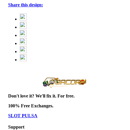
Share this design:
Don't love it? We'll fix it. For free.
100% Free Exchanges.
SLOT PULSA
Support