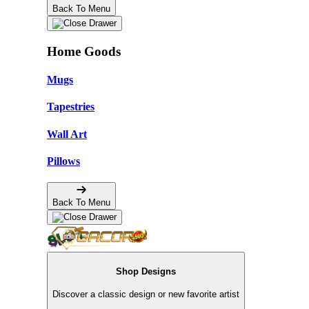
Back To Menu
Home Goods
Mugs
Tapestries
Wall Art
Pillows
Back To Menu
Shop Designs
Discover a classic design or new favorite artist