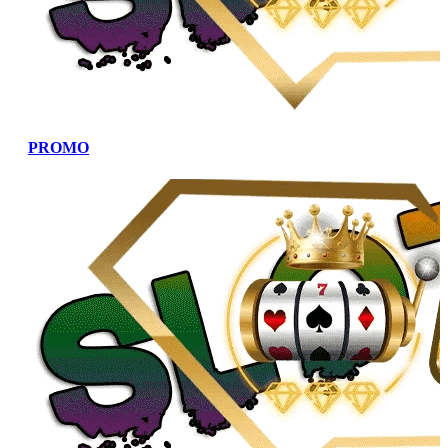
PROMO