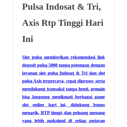
Pulsa Indosat & Tri,
Axis Rtp Tinggi Hari
Ini
Slot pulsa memberikan rekomendasi link
deposit pulsa 5000 tanpa potongan dengan
layanan slot pulsa Indosat & Tri dan slot
pulsa Axis terpercaya, cepat diproses, serta
mendukung transaksi tanpa henti. pemain
bisa langsung menikmati berbagai game
slot online hari ini, didukung bonus
menarik, RTP tinggi, dan peluang menang
yang lebih maksimal di setiap putaran