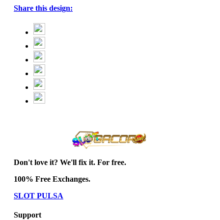
Share this design:
Don't love it? We'll fix it. For free.
100% Free Exchanges.
SLOT PULSA
Support