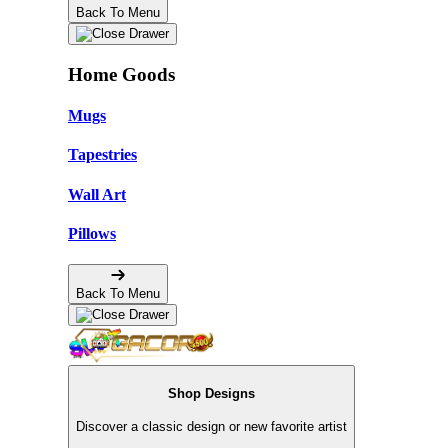
Back To Menu
Home Goods
Mugs
Tapestries
Wall Art
Pillows
Back To Menu
Shop Designs
Discover a classic design or new favorite artist