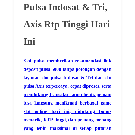
Pulsa Indosat & Tri,
Axis Rtp Tinggi Hari
Ini
Slot pulsa memberikan rekomendasi link
deposit pulsa 5000 tanpa potongan dengan
layanan slot pulsa Indosat & Tri dan slot
pulsa Axis terpercaya, cepat diproses, serta
mendukung transaksi tanpa henti. pemain
bisa langsung menikmati berbagai game
slot online hari ini, didukung bonus
menarik, RTP tinggi, dan peluang menang
yang lebih maksimal di setiap putaran