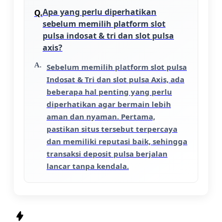
Apa yang perlu diperhatikan
sebelum memilih platform slot
pulsa indosat & tri dan slot pulsa
axis?
Sebelum memilih platform slot pulsa
Indosat & Tri dan slot pulsa Axis, ada
beberapa hal penting yang perlu
diperhatikan agar bermain lebih
aman dan nyaman. Pertama,
pastikan situs tersebut terpercaya
dan memiliki reputasi baik, sehingga
transaksi deposit pulsa berjalan
lancar tanpa kendala.