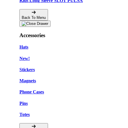
Kids Long Sleeve SLOT PULSA
Back To Menu
Accessories
Hats
New!
Stickers
Magnets
Phone Cases
Pins
Totes