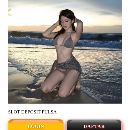
SLOT DEPOSIT PULSA
LOGIN
DAFTAR