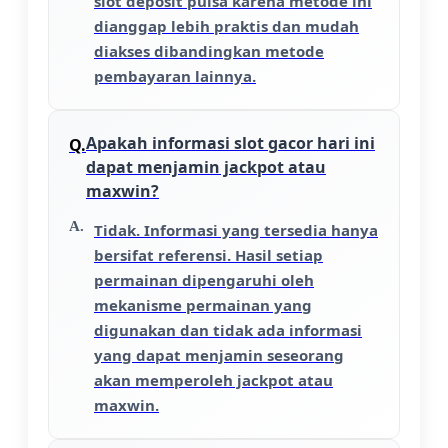
slot deposit pulsa karena metode ini
dianggap lebih praktis dan mudah
diakses dibandingkan metode
pembayaran lainnya.
Apakah informasi slot gacor hari ini
dapat menjamin jackpot atau
maxwin?
Tidak. Informasi yang tersedia hanya
bersifat referensi. Hasil setiap
permainan dipengaruhi oleh
mekanisme permainan yang
digunakan dan tidak ada informasi
yang dapat menjamin seseorang
akan memperoleh jackpot atau
maxwin.