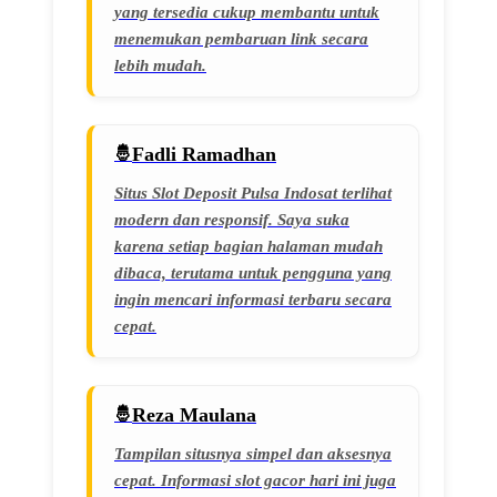
yang tersedia cukup membantu untuk
menemukan pembaruan link secara
lebih mudah.
Fadli Ramadhan
Situs Slot Deposit Pulsa Indosat terlihat
modern dan responsif. Saya suka
karena setiap bagian halaman mudah
dibaca, terutama untuk pengguna yang
ingin mencari informasi terbaru secara
cepat.
Reza Maulana
Tampilan situsnya simpel dan aksesnya
cepat. Informasi slot gacor hari ini juga