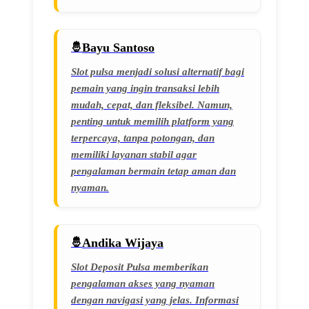
Bayu Santoso
Slot pulsa menjadi solusi alternatif bagi
pemain yang ingin transaksi lebih
mudah, cepat, dan fleksibel. Namun,
penting untuk memilih platform yang
terpercaya, tanpa potongan, dan
memiliki layanan stabil agar
pengalaman bermain tetap aman dan
nyaman.
Andika Wijaya
Slot Deposit Pulsa memberikan
pengalaman akses yang nyaman
dengan navigasi yang jelas. Informasi