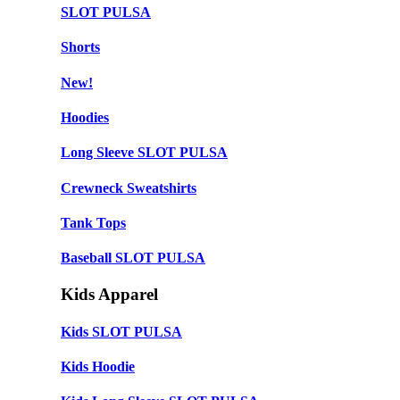
SLOT PULSA
Shorts
New!
Hoodies
Long Sleeve SLOT PULSA
Crewneck Sweatshirts
Tank Tops
Baseball SLOT PULSA
Kids Apparel
Kids SLOT PULSA
Kids Hoodie