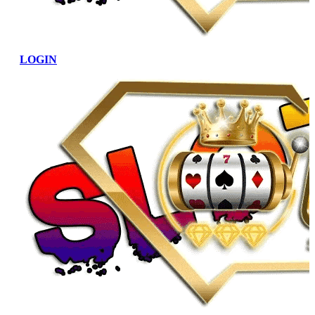
LOGIN