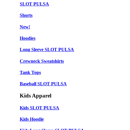
SLOT PULSA
Shorts
New!
Hoodies
Long Sleeve SLOT PULSA
Crewneck Sweatshirts
Tank Tops
Baseball SLOT PULSA
Kids Apparel
Kids SLOT PULSA
Kids Hoodie