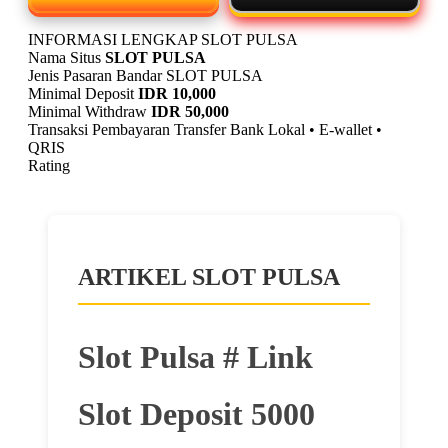
INFORMASI LENGKAP SLOT PULSA
Nama Situs
SLOT PULSA
Jenis Pasaran
Bandar SLOT PULSA
Minimal Deposit
IDR 10,000
Minimal Withdraw
IDR 50,000
Transaksi Pembayaran
Transfer Bank Lokal • E-wallet •
QRIS
Rating
ARTIKEL SLOT PULSA
Slot Pulsa # Link
Slot Deposit 5000