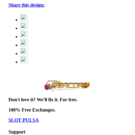
Share this design:
Don't love it? We'll fix it. For free.
100% Free Exchanges.
SLOT PULSA
Support