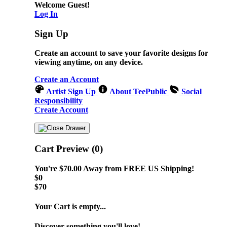
Welcome Guest!
Log In
Sign Up
Create an account to save your favorite designs for
viewing anytime, on any device.
Create an Account
Artist Sign Up
About TeePublic
Social
Responsibility
Create Account
Cart Preview (0)
You're
$70.00
Away from
FREE US Shipping!
$0
$70
Your Cart is empty...
Discover something you'll love!