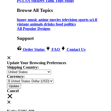
PULSA
Stickers
Tank Tops
Mugs
Browse All Topics
funny
music
anime
movies
television
sports
sci-fi
vintage
animals
drinks
food
politics
All Popular Designs
Support
Order Status
FAQ
Contact Us
Update Your Browsing Preferences
Shipping Country:
Currency:
Cancel