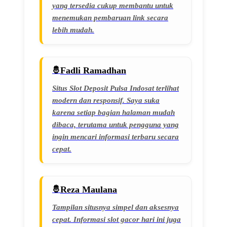
yang tersedia cukup membantu untuk
menemukan pembaruan link secara
lebih mudah.
Fadli Ramadhan
Situs Slot Deposit Pulsa Indosat terlihat
modern dan responsif. Saya suka
karena setiap bagian halaman mudah
dibaca, terutama untuk pengguna yang
ingin mencari informasi terbaru secara
cepat.
Reza Maulana
Tampilan situsnya simpel dan aksesnya
cepat. Informasi slot gacor hari ini juga