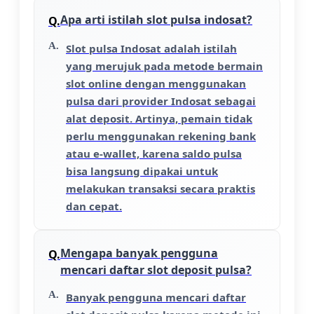
Apa arti istilah slot pulsa indosat?
Slot pulsa Indosat adalah istilah
yang merujuk pada metode bermain
slot online dengan menggunakan
pulsa dari provider Indosat sebagai
alat deposit. Artinya, pemain tidak
perlu menggunakan rekening bank
atau e-wallet, karena saldo pulsa
bisa langsung dipakai untuk
melakukan transaksi secara praktis
dan cepat.
Mengapa banyak pengguna
mencari daftar slot deposit pulsa?
Banyak pengguna mencari daftar