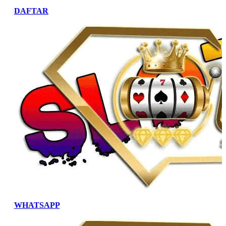
DAFTAR
WHATSAPP