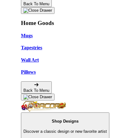
Back To Menu
Home Goods
Mugs
Tapestries
Wall Art
Pillows
Back To Menu
Shop Designs
Discover a classic design or new favorite artist