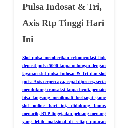
Pulsa Indosat & Tri,
Axis Rtp Tinggi Hari
Ini
Slot pulsa memberikan rekomendasi link
deposit pulsa 5000 tanpa potongan dengan
layanan slot pulsa Indosat & Tri dan slot
pulsa Axis terpercaya, cepat diproses, serta
mendukung transaksi tanpa henti. pemain
bisa langsung menikmati berbagai game
slot online hari ini, didukung bonus
menarik, RTP tinggi, dan peluang menang
yang lebih maksimal di setiap putaran