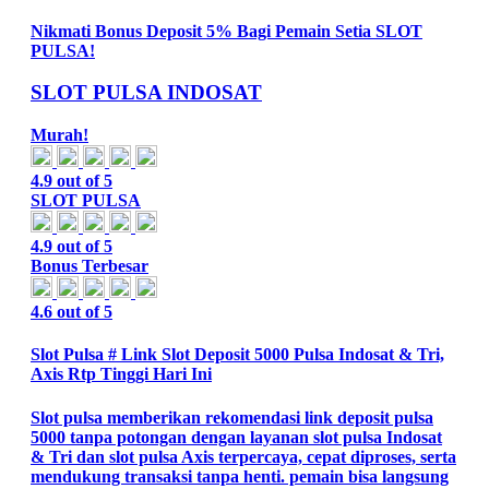
Nikmati
Bonus Deposit 5%
Bagi Pemain Setia
SLOT
PULSA!
SLOT PULSA INDOSAT
Murah!
4.9 out of 5
SLOT PULSA
4.9 out of 5
Bonus Terbesar
4.6 out of 5
Slot Pulsa # Link Slot Deposit 5000 Pulsa Indosat & Tri,
Axis Rtp Tinggi Hari Ini
Slot pulsa memberikan rekomendasi link deposit pulsa
5000 tanpa potongan dengan layanan slot pulsa Indosat
& Tri dan slot pulsa Axis terpercaya, cepat diproses, serta
mendukung transaksi tanpa henti. pemain bisa langsung