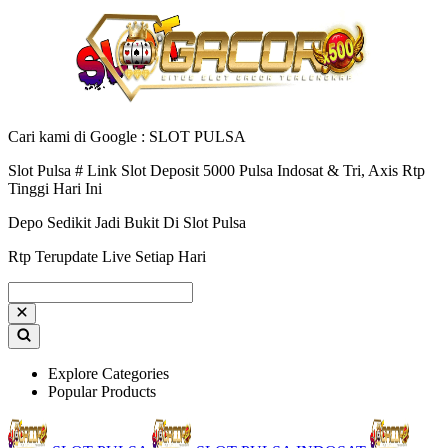
Cari kami di Google : SLOT PULSA
Slot Pulsa # Link Slot Deposit 5000 Pulsa Indosat & Tri, Axis Rtp
Tinggi Hari Ini
Depo Sedikit Jadi Bukit Di Slot Pulsa
Rtp Terupdate Live Setiap Hari
Explore Categories
Popular Products