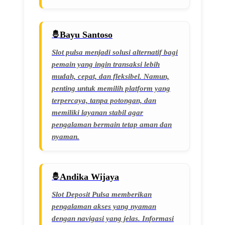
Bayu Santoso
Slot pulsa menjadi solusi alternatif bagi
pemain yang ingin transaksi lebih
mudah, cepat, dan fleksibel. Namun,
penting untuk memilih platform yang
terpercaya, tanpa potongan, dan
memiliki layanan stabil agar
pengalaman bermain tetap aman dan
nyaman.
Andika Wijaya
Slot Deposit Pulsa memberikan
pengalaman akses yang nyaman
dengan navigasi yang jelas. Informasi