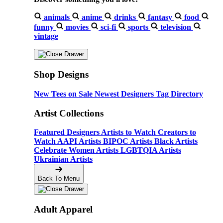
animals
anime
drinks
fantasy
food
funny
movies
sci-fi
sports
television
vintage
Shop Designs
New Tees on Sale
Newest Designers
Tag Directory
Artist Collections
Featured Designers
Artists to Watch
Creators to
Watch
AAPI Artists
BIPOC Artists
Black Artists
Celebrate Women Artists
LGBTQIA Artists
Ukrainian Artists
Back To Menu
Adult Apparel