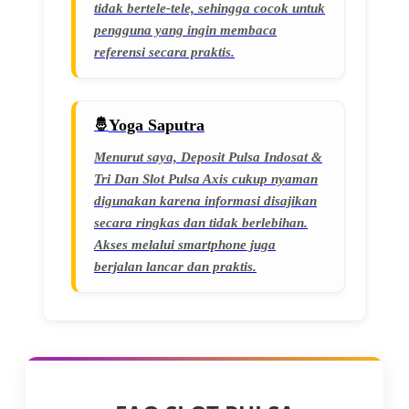
tidak bertele-tele, sehingga cocok untuk
pengguna yang ingin membaca
referensi secara praktis.
Yoga Saputra
Menurut saya, Deposit Pulsa Indosat &
Tri Dan Slot Pulsa Axis cukup nyaman
digunakan karena informasi disajikan
secara ringkas dan tidak berlebihan.
Akses melalui smartphone juga
berjalan lancar dan praktis.