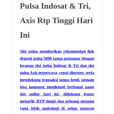
Pulsa Indosat & Tri,
Axis Rtp Tinggi Hari
Ini
Slot pulsa memberikan rekomendasi link
deposit pulsa 5000 tanpa potongan dengan
layanan slot pulsa Indosat & Tri dan slot
pulsa Axis terpercaya, cepat diproses, serta
mendukung transaksi tanpa henti. pemain
bisa langsung menikmati berbagai game
slot online hari ini, didukung bonus
menarik, RTP tinggi, dan peluang menang
yang lebih maksimal di setiap putaran