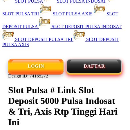
SLOT PULSA
SLOT PULSA INDOSAT
SLOT PULSA TRI
SLOT PULSA AXIS
SLOT
DEPOSIT PULSA
SLOT DEPOSIT PULSA INDOSAT
SLOT DEPOSIT PULSA TRI
SLOT DEPOSIT
PULSA AXIS
LOGIN
DAFTAR
Design ID: 74165272
Slot Pulsa # Link Slot
Deposit 5000 Pulsa Indosat
& Tri, Axis Rtp Tinggi Hari
Ini