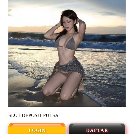
SLOT DEPOSIT PULSA
LOGIN
DAFTAR