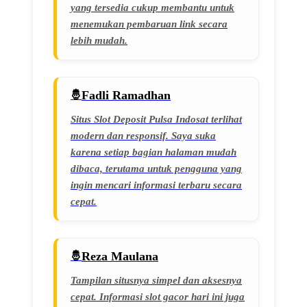
yang tersedia cukup membantu untuk
menemukan pembaruan link secara
lebih mudah.
Fadli Ramadhan
Situs Slot Deposit Pulsa Indosat terlihat
modern dan responsif. Saya suka
karena setiap bagian halaman mudah
dibaca, terutama untuk pengguna yang
ingin mencari informasi terbaru secara
cepat.
Reza Maulana
Tampilan situsnya simpel dan aksesnya
cepat. Informasi slot gacor hari ini juga