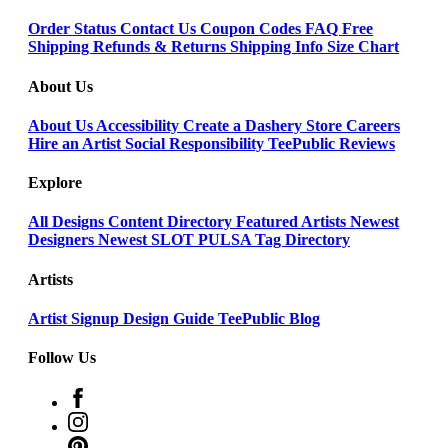
Order Status
Contact Us
Coupon Codes
FAQ
Free
Shipping
Refunds & Returns
Shipping Info
Size Chart
About Us
About Us
Accessibility
Create a Dashery Store
Careers
Hire an Artist
Social Responsibility
TeePublic Reviews
Explore
All Designs
Content Directory
Featured Artists
Newest
Designers
Newest SLOT PULSA
Tag Directory
Artists
Artist Signup
Design Guide
TeePublic Blog
Follow Us