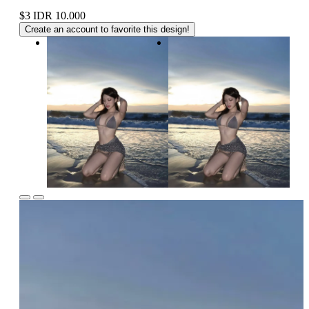
$3
IDR 10.000
Create an account to favorite this design!