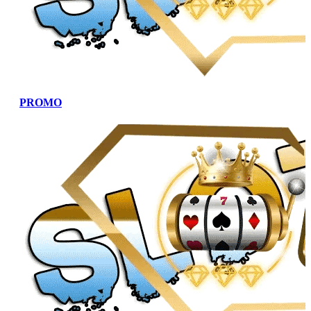
PROMO