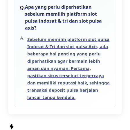
Apa yang perlu diperhatikan
sebelum memilih platform slot
pulsa indosat & tri dan slot pulsa
axis?
Sebelum memilih platform slot pulsa
Indosat & Tri dan slot pulsa Axis, ada
beberapa hal penting yang perlu
diperhatikan agar bermain lebih
aman dan nyaman. Pertama,
pastikan situs tersebut terpercaya
dan memiliki reputasi baik, sehingga
transaksi deposit pulsa berjalan
lancar tanpa kendala.