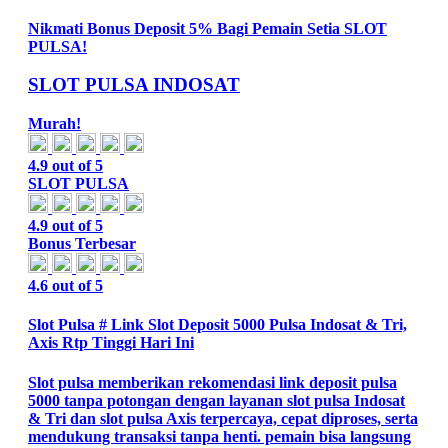
Nikmati
Bonus Deposit 5%
Bagi Pemain Setia
SLOT
PULSA!
SLOT PULSA INDOSAT
Murah!
4.9 out of 5
SLOT PULSA
4.9 out of 5
Bonus Terbesar
4.6 out of 5
Slot Pulsa # Link Slot Deposit 5000 Pulsa Indosat & Tri,
Axis Rtp Tinggi Hari Ini
Slot pulsa memberikan rekomendasi link deposit pulsa
5000 tanpa potongan dengan layanan slot pulsa Indosat
& Tri dan slot pulsa Axis terpercaya, cepat diproses, serta
mendukung transaksi tanpa henti. pemain bisa langsung