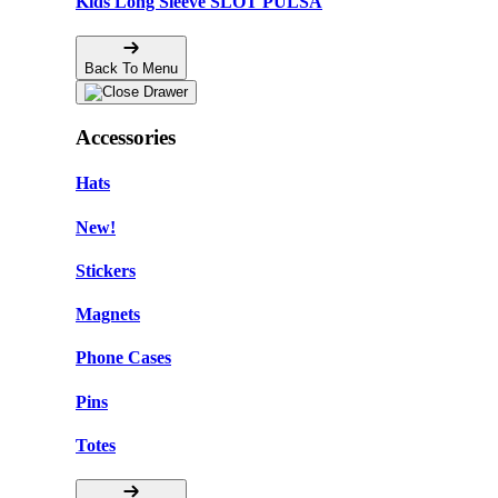
Kids Long Sleeve SLOT PULSA
Back To Menu
Accessories
Hats
New!
Stickers
Magnets
Phone Cases
Pins
Totes