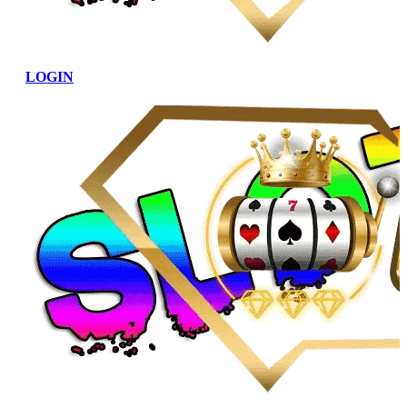
LOGIN