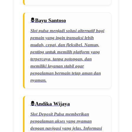
Bayu Santoso
Slot pulsa menjadi solusi alternatif bagi
pemain yang ingin transaksi lebih
mudah, cepat, dan fleksibel. Namun,
penting untuk memilih platform yang
terpercaya, tanpa potongan, dan
memiliki layanan stabil agar
pengalaman bermain tetap aman dan
nyaman.
Andika Wijaya
Slot Deposit Pulsa memberikan
pengalaman akses yang nyaman
dengan navigasi yang jelas. Informasi