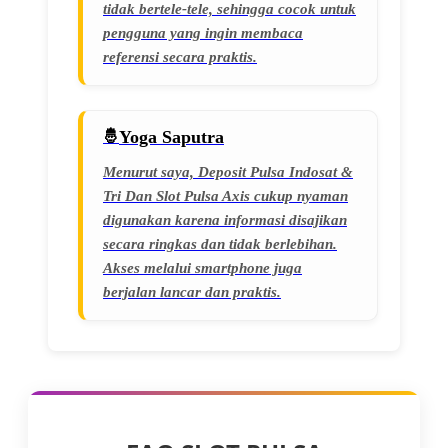
tidak bertele-tele, sehingga cocok untuk
pengguna yang ingin membaca
referensi secara praktis.
Yoga Saputra
Menurut saya, Deposit Pulsa Indosat &
Tri Dan Slot Pulsa Axis cukup nyaman
digunakan karena informasi disajikan
secara ringkas dan tidak berlebihan.
Akses melalui smartphone juga
berjalan lancar dan praktis.