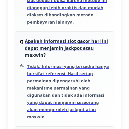
slot deposit pulsa karena metode ini
dianggap lebih praktis dan mudah
diakses dibandingkan metode
pembayaran lainnya.
Apakah informasi slot gacor hari ini
dapat menjamin jackpot atau
maxwin?
Tidak. Informasi yang tersedia hanya
bersifat referensi. Hasil setiap
permainan dipengaruhi oleh
mekanisme permainan yang
digunakan dan tidak ada informasi
yang dapat menjamin seseorang
akan memperoleh jackpot atau
maxwin.