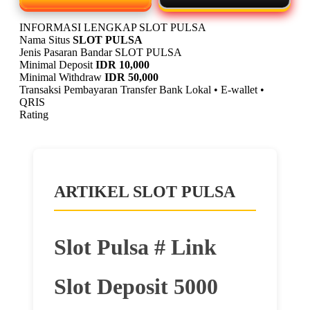
INFORMASI LENGKAP SLOT PULSA
Nama Situs
SLOT PULSA
Jenis Pasaran
Bandar SLOT PULSA
Minimal Deposit
IDR 10,000
Minimal Withdraw
IDR 50,000
Transaksi Pembayaran
Transfer Bank Lokal • E-wallet •
QRIS
Rating
ARTIKEL SLOT PULSA
Slot Pulsa # Link
Slot Deposit 5000