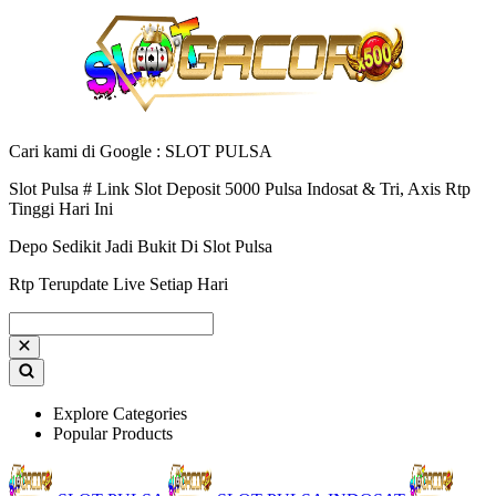
Cari kami di Google : SLOT PULSA
Slot Pulsa # Link Slot Deposit 5000 Pulsa Indosat & Tri, Axis Rtp
Tinggi Hari Ini
Depo Sedikit Jadi Bukit Di Slot Pulsa
Rtp Terupdate Live Setiap Hari
Explore Categories
Popular Products