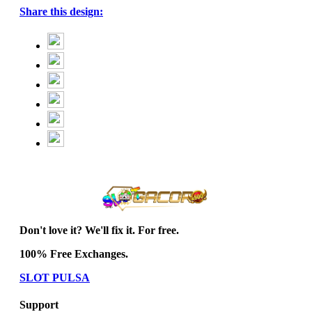
Share this design:
Don't love it? We'll fix it. For free.
100% Free Exchanges.
SLOT PULSA
Support