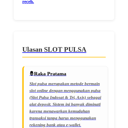
receh.
Ulasan SLOT PULSA
Raka Pratama
Slot pulsa merupakan metode bermain
slot online dengan menggunakan pulsa
(Slot Pulsa Indosat & Tri, Axis) sebagai
alat deposit. Sistem ini banyak diminati
karena menawarkan kemudahan
transaksi tanpa harus menggunakan
rekening bank atau e-wallet.