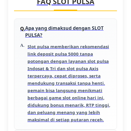
FAQ SLOT PULSA
Apa yang dimaksud dengan SLOT
PULSA?
Slot pulsa memberikan rekomendasi
link deposit pulsa 5000 tanpa
potongan dengan layanan slot pulsa
Indosat & Tri dan slot pulsa Axis
terpercaya, cepat diproses, serta
mendukung transaksi tanpa henti.
pemain bisa langsung menikmati
berbagai game slot online hari ini,
didukung bonus menarik, RTP tinggi,
dan peluang menang yang lebih
maksimal di setiap putaran receh.