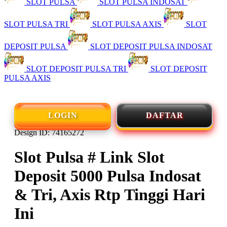
SLOT PULSA
SLOT PULSA INDOSAT
SLOT PULSA TRI
SLOT PULSA AXIS
SLOT
DEPOSIT PULSA
SLOT DEPOSIT PULSA INDOSAT
SLOT DEPOSIT PULSA TRI
SLOT DEPOSIT
PULSA AXIS
LOGIN
DAFTAR
Design ID: 74165272
Slot Pulsa # Link Slot
Deposit 5000 Pulsa Indosat
& Tri, Axis Rtp Tinggi Hari
Ini