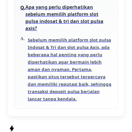
Apa yang perlu diperhatikan
sebelum memilih platform slot
pulsa indosat & tri dan slot pulsa
axis?
Sebelum memilih platform slot pulsa
Indosat & Tri dan slot pulsa Axis, ada
beberapa hal penting yang perlu
diperhatikan agar bermain lebih
aman dan nyaman. Pertama,
pastikan situs tersebut terpercaya
dan memiliki reputasi baik, sehingga
transaksi deposit pulsa berjalan
lancar tanpa kendala.