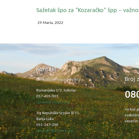
Sažetak špo za “Kozaračko” špp – važno
29 Marta, 2022
Kontakt
Broj 
Direkcija Javnog preduzeća
08
Romanijska 1/3, Sokolac
057-405-303
uprava@sumers.org
na koji 
Trg Republike Srpske 8/11
svakodne
Banja Luka
vezanim 
051-247-200
upravabl@sumers.org