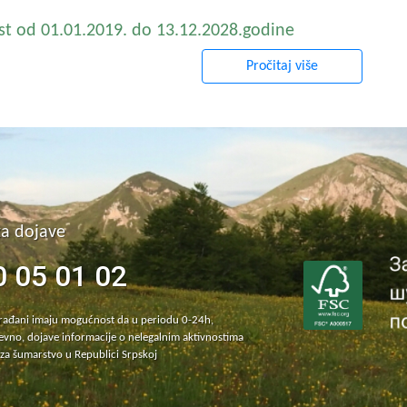
st od 01.01.2019. do 13.12.2028.godine
Pročitaj više
za dojave
0 05 01 02
građani imaju mogućnost da u periodu 0-24h,
vno, dojave informacije o nelegalnim aktivnostima
za šumarstvo u Republici Srpskoj