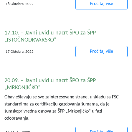
Pročitaj više
18 Oktobra, 2022
17.10. – Javni uvid u nacrt ŠPO za ŠPP
„ISTOČNODRVARSKO“
Pročitaj više
17 Oktobra, 2022
20.09. – Javni uvid u nacrt ŠPO za ŠPP
„MRKONjIĆKO“
Obavještavaju se sve zainteresovane strane, u skladu sa FSC
standardima za certifikaciju gazdovanja šumama, da je
šumskoprivredna osnova za ŠPP „Mrkonjićko“ u fazi
odobravanja.