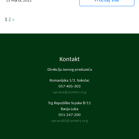
Pročitaj više
15 Marta, 2022
1
2
»
Kontakt
Direkcija Javnog preduzeća
Romanijska 1/3, Sokolac
057-405-303
uprava@sumers.org
Trg Republike Srpske 8/11
Banja Luka
051-247-200
upravabl@sumers.org