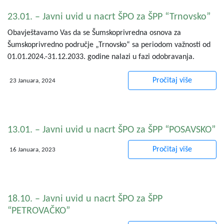
23.01. – Javni uvid u nacrt ŠPO za ŠPP “Trnovsko”
Obavještavamo Vas da se Šumskoprivredna osnova za
Šumskoprivredno područje „Trnovsko“ sa periodom važnosti od
01.01.2024.-31.12.2033. godine nalazi u fazi odobravanja.
Pročitaj više
23 Januara, 2024
13.01. – Javni uvid u nacrt ŠPO za ŠPP “POSAVSKO”
Pročitaj više
16 Januara, 2023
18.10. – Javni uvid u nacrt ŠPO za ŠPP
“PETROVAČKO”