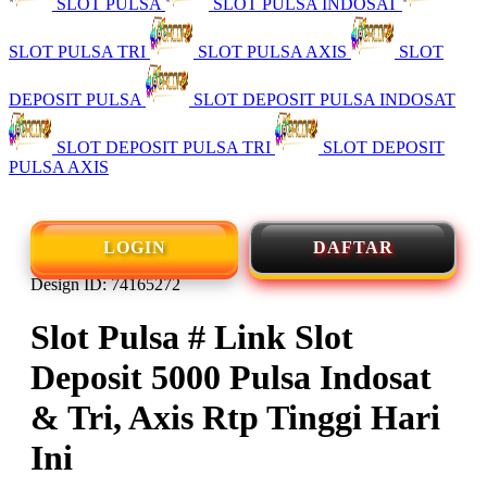
SLOT PULSA
SLOT PULSA INDOSAT
SLOT PULSA TRI
SLOT PULSA AXIS
SLOT
DEPOSIT PULSA
SLOT DEPOSIT PULSA INDOSAT
SLOT DEPOSIT PULSA TRI
SLOT DEPOSIT
PULSA AXIS
LOGIN
DAFTAR
Design ID: 74165272
Slot Pulsa # Link Slot
Deposit 5000 Pulsa Indosat
& Tri, Axis Rtp Tinggi Hari
Ini