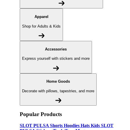
Apparel
Shop for Adults & Kids
Accessories
Express yourself with stickers and more
Home Goods
Decorate with pillows, tapestries, and more
Popular Products
SLOT PULSA
Shorts
Hoodies
Hats
Kids SLOT