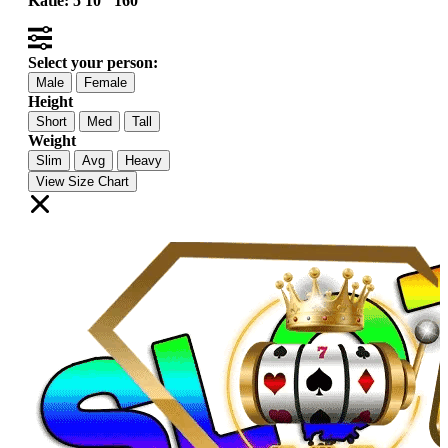
Katie:
5'10"
160
Select your person:
Male
Female
Height
Short
Med
Tall
Weight
Slim
Avg
Heavy
View Size Chart