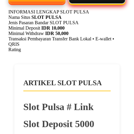
INFORMASI LENGKAP SLOT PULSA
Nama Situs
SLOT PULSA
Jenis Pasaran
Bandar SLOT PULSA
Minimal Deposit
IDR 10,000
Minimal Withdraw
IDR 50,000
Transaksi Pembayaran
Transfer Bank Lokal • E-wallet •
QRIS
Rating
ARTIKEL SLOT PULSA
Slot Pulsa # Link
Slot Deposit 5000