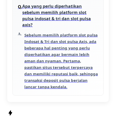
Apa yang perlu diperhatikan
sebelum memilih platform slot
pulsa indosat & tri dan slot pulsa
axis?
Sebelum memilih platform slot pulsa
Indosat & Tri dan slot pulsa Axis, ada
beberapa hal penting yang perlu
diperhatikan agar bermain lebih
aman dan nyaman. Pertama,
pastikan situs tersebut terpercaya
dan memiliki reputasi baik, sehingga
transaksi deposit pulsa berjalan
lancar tanpa kendala.