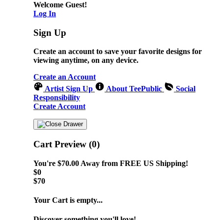
Welcome Guest!
Log In
Sign Up
Create an account to save your favorite designs for
viewing anytime, on any device.
Create an Account
Artist Sign Up
About TeePublic
Social
Responsibility
Create Account
Cart Preview (0)
You're
$70.00
Away from
FREE US Shipping!
$0
$70
Your Cart is empty...
Discover something you'll love!