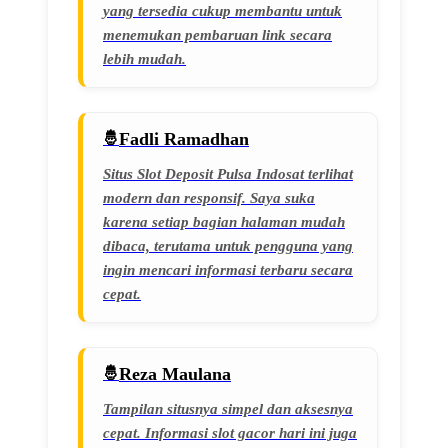
yang tersedia cukup membantu untuk
menemukan pembaruan link secara
lebih mudah.
Fadli Ramadhan
Situs Slot Deposit Pulsa Indosat terlihat
modern dan responsif. Saya suka
karena setiap bagian halaman mudah
dibaca, terutama untuk pengguna yang
ingin mencari informasi terbaru secara
cepat.
Reza Maulana
Tampilan situsnya simpel dan aksesnya
cepat. Informasi slot gacor hari ini juga