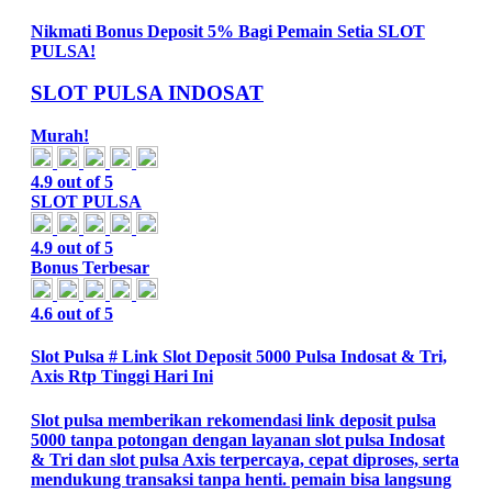
Nikmati
Bonus Deposit 5%
Bagi Pemain Setia
SLOT
PULSA!
SLOT PULSA INDOSAT
Murah!
4.9 out of 5
SLOT PULSA
4.9 out of 5
Bonus Terbesar
4.6 out of 5
Slot Pulsa # Link Slot Deposit 5000 Pulsa Indosat & Tri,
Axis Rtp Tinggi Hari Ini
Slot pulsa memberikan rekomendasi link deposit pulsa
5000 tanpa potongan dengan layanan slot pulsa Indosat
& Tri dan slot pulsa Axis terpercaya, cepat diproses, serta
mendukung transaksi tanpa henti. pemain bisa langsung