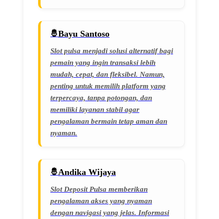
Bayu Santoso
Slot pulsa menjadi solusi alternatif bagi
pemain yang ingin transaksi lebih
mudah, cepat, dan fleksibel. Namun,
penting untuk memilih platform yang
terpercaya, tanpa potongan, dan
memiliki layanan stabil agar
pengalaman bermain tetap aman dan
nyaman.
Andika Wijaya
Slot Deposit Pulsa memberikan
pengalaman akses yang nyaman
dengan navigasi yang jelas. Informasi