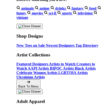
animals
anime
drinks
fantasy
food
funny
movies
sci-fi
sports
television
vintage
Shop Designs
New Tees on Sale
Newest Designers
Tag Directory
Artist Collections
Featured Designers
Artists to Watch
Creators to
Watch
AAPI Artists
BIPOC Artists
Black Artists
Celebrate Women Artists
LGBTQIA Artists
Ukrainian Artists
Back To Menu
Adult Apparel