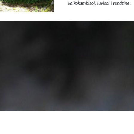
kalkokambisol, luvisol
i
rendzine
.