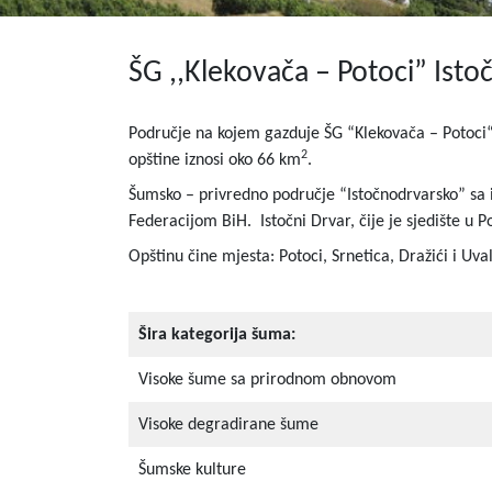
ŠG ,,Klekovača – Potoci” Isto
Područje na kojem gazduje ŠG “Klekovača – Potoci“ 
2
opštine iznosi oko 66 km
.
Šumsko – privredno područje “Istočnodrvarsko” sa i
Federacijom BiH. Istočni Drvar, čije je sjedište u 
Opštinu čine mjesta: Potoci, Srnetica, Dražići i Uva
Šira kategorija šuma:
Visoke šume sa prirodnom obnovom
Visoke degradirane šume
Šumske kulture