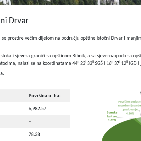
čni Drvar
se prostire većim dijelom na području opštine Istočni Drvar i manjim
stoka i sjevera graniči sa opštinom Ribnik, a sa sjeverozapada sa opš
o
I
II
o
I
II
Potocima, nalazi se na koordinatama 44
23
33
SGŠ i 16
37
12
IGD i
la.
Površina u ha:
6,982.57
–
78.38