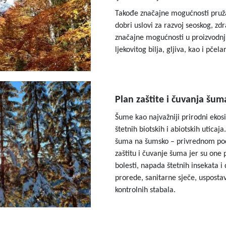
Takođe značajne mogućnosti pruža 
dobri uslovi za razvoj seoskog, zd
značajne mogućnosti u proizvodnji
ljekovitog bilja, gljiva, kao i pčel
Plan zaštite i čuvanja šum
Šume kao najvažniji prirodni ekosi
štetnih biotskih i abiotskih uticaj
šuma na šumsko – privrednom podr
zaštitu i čuvanje šuma jer su one
bolesti, napada štetnih insekata i
prorede, sanitarne sječe, usposta
kontrolnih stabala.