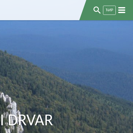
ЋИР
NI DRVAR