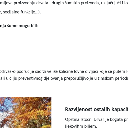
ijeva proizvodnju drveta i drugih šumskih proizvoda, uključujući i lov
, socijalne funkcije…).
nja šume mogu biti:
drvasko područije sadrži velike količine lovne divljači koje se putem 
 ali u cilju preventivnog djelovanja preporučljivo je u zimskom perio
Razvijenost ostalih kapaci
Opština Istočni Drvar je bogata p
ljekovitim biljem.