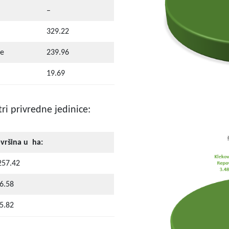
–
329.22
je
239.96
19.69
ri privredne jedinice:
vršina u ha:
257.42
6.58
5.82