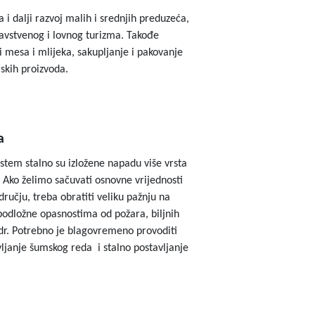
i dalji razvoj malih i srednjih preduzeća,
ravstvenog i lovnog turizma. Takođe
 mesa i mlijeka, sakupljanje i pakovanje
arskih proizvoda.
a
stem stalno su izložene napadu više vrsta
a. Ako želimo sačuvati osnovne vrijednosti
učju, treba obratiti veliku pažnju na
 podložne opasnostima od požara, biljnih
 dr. Potrebno je blagovremeno provoditi
vljanje šumskog reda i stalno postavljanje