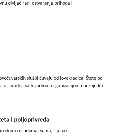
nu divljač radi ostvarenja prihoda i
lovočuvarskih službi čuvaju od lovokradica. Štete od
du, u saradnji sa lovačkom organizacijom obezbjediti
teta i poljoprivreda
rirodnim resursima: šuma, šljunak,