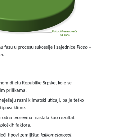
u fazu u procesu sukcesije i zajednice
Piceo –
um.
nom dijelu Republike Srpske, koje se
im prilikama.
ešaju razni klimatski uticaji, pa je teško
tipova klime.
irodna tvorevina nastala kao rezultat
oloških faktora.
ći tipovi zemljišta:
kalkomelanosol,