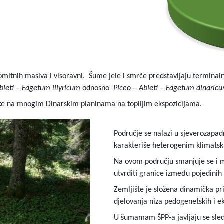
omitnih masiva i visoravni. Šume jele i smrče predstavljaju terminaln
bieti – Fagetum illyricum
odnosno
Piceo – Abieti – Fagetum dinaric
jake na mnogim Dinarskim planinama na toplijim ekspozicijama.
Područje se nalazi u sjeverozapad
karakteriše heterogenim klimatsk
Na ovom području smanjuje se i mej
utvrditi granice između pojedinih 
Zemljište je složena dinamička pr
djelovanja niza pedogenetskih i ek
U šumamam ŠPP-a javljaju se slede