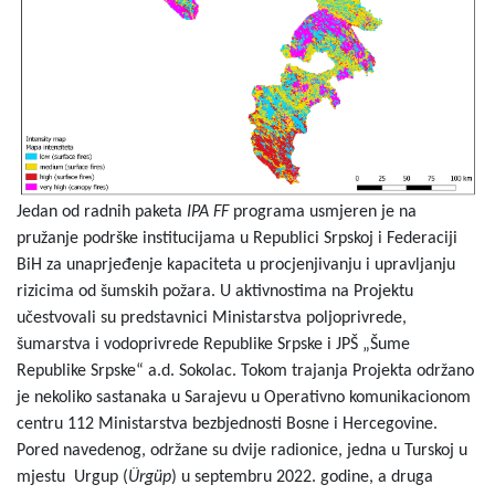
Jedan od radnih paketa
IPA FF
programa usmjeren je na
pružanje podrške institucijama u Republici Srpskoj i Federaciji
BiH za unaprjeđenje kapaciteta u procjenjivanju i upravljanju
rizicima od šumskih požara. U aktivnostima na Projektu
učestvovali su predstavnici Ministarstva poljoprivrede,
šumarstva i vodoprivrede Republike Srpske i JPŠ „Šume
Republike Srpske“ a.d. Sokolac. Tokom trajanja Projekta održano
je nekoliko sastanaka u Sarajevu u Operativno komunikacionom
centru 112 Ministarstva bezbjednosti Bosne i Hercegovine.
Pored navedenog, održane su dvije radionice, jedna u Turskoj u
mjestu Urgup (
Ürgüp
) u septembru 2022. godine, a druga