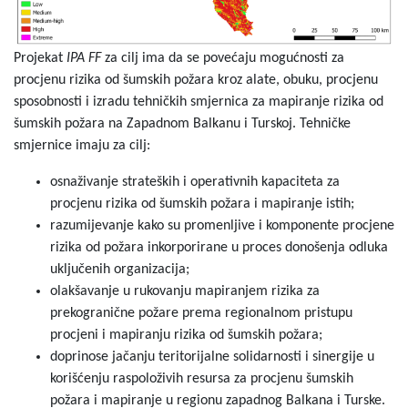
Projekat
IPA FF
za cilj ima da se povećaju mogućnosti za
procjenu rizika od šumskih požara kroz alate, obuku, procjenu
sposobnosti i izradu tehničkih smjernica za mapiranje rizika od
šumskih požara na Zapadnom Balkanu i Turskoj. Tehničke
smjernice imaju za cilj:
osnaživanje strateških i operativnih kapaciteta za
procjenu rizika od šumskih požara i mapiranje istih;
razumijevanje kako su promenljive i komponente procjene
rizika od požara inkorporirane u proces donošenja odluka
uključenih organizacija;
olakšavanje u rukovanju mapiranjem rizika za
prekogranične požare prema regionalnom pristupu
procjeni i mapiranju rizika od šumskih požara;
doprinose jačanju teritorijalne solidarnosti i sinergije u
korišćenju raspoloživih resursa za procjenu šumskih
požara i mapiranje u regionu zapadnog Balkana i Turske.